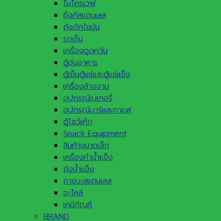
ไมโครเวฟ
ซิ้งค์สแตนเลส
ถังดักไขมัน
รถเข็น
เครื่องดูดควัน
ตู้อุ่นอาหาร
ตู้เย็นตู้แช่และตู้แช่แข็ง
เครื่องล้างจาน
อุปกรณ์เบเกอรี่
อุปกรณ์บาร์และกาแฟ
ตู้โชว์เค้ก
Snack Equipment
สินค้าขนาดเล็ก
เครื่องทำน้ำแข็ง
ถังน้ำแข็ง
ภาชนะสแตนเลส
อะไหล่
เคมีภัณฑ์
BRAND