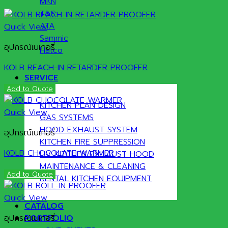
MKN
T&S
ATA
Quick View
Sammic
อุปกรณ์เบเกอรี่
Hatco
KOLB REACH-IN RETARDER PROOFER
SERVICE
Add to Quote
KITCHEN PLAN DESIGN
Quick View
GAS SYSTEMS
HOOD EXHAUST SYSTEM
อุปกรณ์เบเกอรี่
KITCHEN FIRE SUPPRESSION
KOLB CHOCOLATE WARMER
UV KITCHEN EXHAUST HOOD
MAINTENANCE & CLEANING
Add to Quote
RENTAL KITCHEN EQUIPMENT
Quick View
CATALOG
อุปกรณ์เบเกอรี่
PORTFOLIO