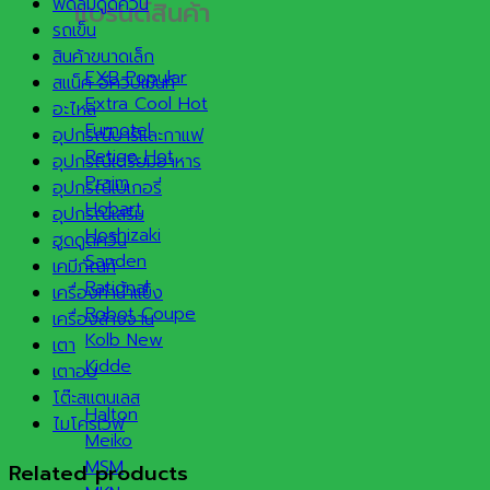
พัดลมดูดควัน
แบรนด์สินค้า
รถเข็น
สินค้าขนาดเล็ก
EXB
สแน็ค อีควิปเม้นท์
Extra Cool
อะไหล่
Furnotel
อุปกรณ์บาร์และกาแฟ
Retigo
อุปกรณ์เตรียมอาหาร
Praim
อุปกรณ์เบเกอรี่
Hobart
อุปกรณ์เสริม
Hoshizaki
ฮูดดูดควัน
Sanden
เคมีภัณฑ์
Rational
เครื่องทำน้ำแข็ง
Robot Coupe
เครื่องล้างจาน
Kolb
เตา
Kidde
เตาอบ
โต๊ะสแตนเลส
Halton
ไมโครเวฟ
Meiko
MSM
Related products