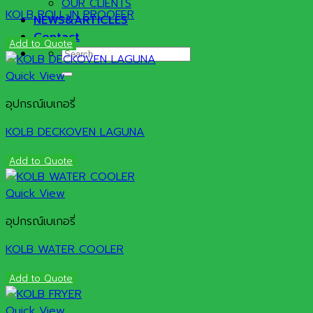
OUR CLIENTS
KOLB ROLL-IN PROOFER
NEWS&ARTICLES
Contact
Add to Quote
Search
for:
Quick View
อุปกรณ์เบเกอรี่
KOLB DECKOVEN LAGUNA
Add to Quote
Quick View
อุปกรณ์เบเกอรี่
KOLB WATER COOLER
Add to Quote
Quick View