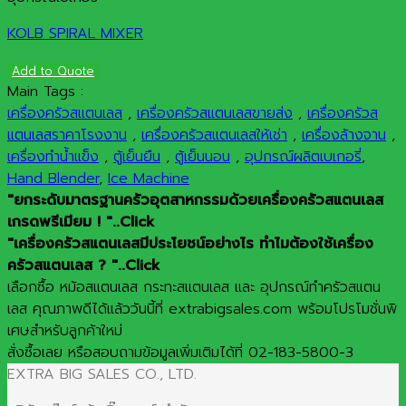
KOLB SPIRAL MIXER
Add to Quote
Main Tags :
เครื่องครัวสแตนเลส
,
เครื่องครัวสแตนเลสขายส่ง
,
เครื่องครัวส
แตนเลสราคาโรงงาน
,
เครื่องครัวสแตนเลสให้เช่า
,
เครื่องล้างจาน
,
เครื่องทำน้ำแข็ง
,
ตู้เย็นยืน
,
ตู้เย็นนอน
,
อุปกรณ์ผลิตเบเกอรี่
,
Hand Blender
,
Ice Machine
"ยกระดับมาตรฐานครัวอุตสาหกรรมด้วยเครื่องครัวสแตนเลส
เกรดพรีเมียม ! "..Click
"เครื่องครัวสแตนเลสมีประโยชน์อย่างไร ทำไมต้องใช้เครื่อง
ครัวสแตนเลส ? "..Click
เลือกซื้อ หม้อสแตนเลส กระทะสแตนเลส และ อุปกรณ์ทำครัวสแตน
เลส คุณภาพดีได้แล้ววันนี้ที่ extrabigsales.com พร้อมโปรโมชั่นพิ
เศษสำหรับลูกค้าใหม่
สั่งซื้อเลย หรือสอบถามข้อมูลเพิ่มเติมได้ที่ 02-183-5800-3
EXTRA BIG SALES CO., LTD.