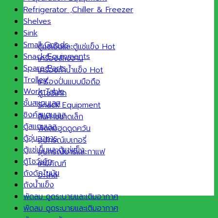
Refrigerator ,Chiller & Freezer
Shelves
Sink
Small Goods
ตู้แช่เย็นและตู้แช่แข็ง
Snack Equipments
เครื่องล้างจาน
Spare Parts
เครื่องทำน้ำแข็ง
Trolley
เครื่องปั่นแบบมือถือ
Work Table
ตู้โชว์เค้ก
ชั้นสแตนเลส
Snack Equipment
ซิงค์สแตนเลส
สินค้าขนาดเล็ก
ตู้สแตนเลส
พัดลมฮูดดูดควัน
ตู้อุ่นอาหาร
อุปกรณ์เบเกอรี่
ตู้แช่เย็นและตู้แช่แข็ง
อุปกรณ์บาร์และกาแฟ
ตู้โชว์เค้ก
เคมีภัณฑ์
ถังดักไขมัน
อะไหล่
ถังน้ำแข็ง
พัดลม ดูดระบายและเติมอากาศ
พัดลม ดูดระบายและเติมอากาศ