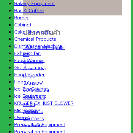
Bakery Equipment
Bar & Coffee
Burner
Cabinet
ประเภทสินค้า
Cake Show case
Chemical Products
Dish Washer Machine
โต๊ะสแตนเลส
Exhaust fan
เตา
Food Warmer
ตู้สแตนเลส
Grease Trap
ชั้นสแตนเลส
Hand Blender
เตาอบ
Hood
ไมโครเวฟ
Ice Bin Cabinet
ซิงค์สแตนเลส
Ice Equipment
ถังดักไขมัน
KRUGER EXHUST BLOWER
รถเข็น
Microwave
ฮูดดูดควัน
Ovens
ตู้อุ่นอาหาร
Preparation Equipment
ถังน้ำแข็ง
Preparation Equipment