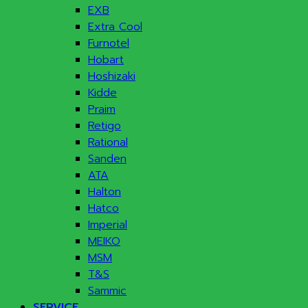
EXB
Extra Cool
Furnotel
Hobart
Hoshizaki
Kidde
Praim
Retigo
Rational
Sanden
ATA
Halton
Hatco
Imperial
MEIKO
MSM
T&S
Sammic
SERVICE