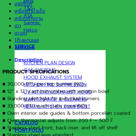
MKN
เคมีภัณฑ์
T&S
เครื่องทำน้ำแข็ง
ATA
เครื่องล้างจาน
Sammic
เตา
Hatco
เตาอบ
โต๊ะสแตนเลส
SERVICE
ไมโครเวฟ
Description
KITCHEN PLAN DESIGN
GAS SYSTEMS
PRODUCT SPECIFICATIONS
HOOD EXHAUST SYSTEM
■ 30,000 BTU per top burner (NG)
KITCHEN FIRE SUPPRESSION
■ 12″ x 12″ cast iron grates with aeration bowl
UV KITCHEN EXHAUST HOOD
■ Standing pilot light for individual burners
MAINTENANCE & CLEANING
■ 33,000 BTU each static oven (NG)
RENTAL KITCHEN EQUIPMENT
■ Oven interior side guides & bottom porcelain coated
■ Oven thermostat adjusts from 200 F – 500 F
CATALOG
■ Stainless steel front, back riser. and lift off shelf
PORTFOLIO
■ Stainless steel legs standard