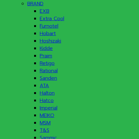
BRAND
EXB
Extra Cool
Furnotel
Hobart
Hoshizaki
Kidde
Praim
Retigo
Rational
Sanden
ATA
Halton
Hatco
Imperial
MEIKO
MSM
T&S
Sammic