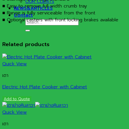
OUR CLIENTS
■ Easy to remove full width crumb tray
NEWS&ARTICLES
■ Range is fully serviceable from the front
Contact
■ Optional casters with front locking brakes available
Search
for:
Related products
Quick View
เตา
Electric Hot Plate Cooker with Cabinet
Add to Quote
Quick View
เตา