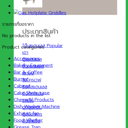
รายการที่ขอราคา
ประเภทสินค้า
No products in the list
โต๊ะสแตนเลส
Product categories
เตา
Accessories
ตู้สแตนเลส
Bakery Equipment
ชั้นสแตนเลส
Bar & Coffee
เตาอบ
Burner
ไมโครเวฟ
Cabinet
ซิงค์สแตนเลส
Cake Show case
ถังดักไขมัน
Chemical Products
รถเข็น
Dish Washer Machine
ฮูดดูดควัน
Exhaust fan
ตู้อุ่นอาหาร
Food Warmer
ถังน้ำแข็ง
Grease Trap