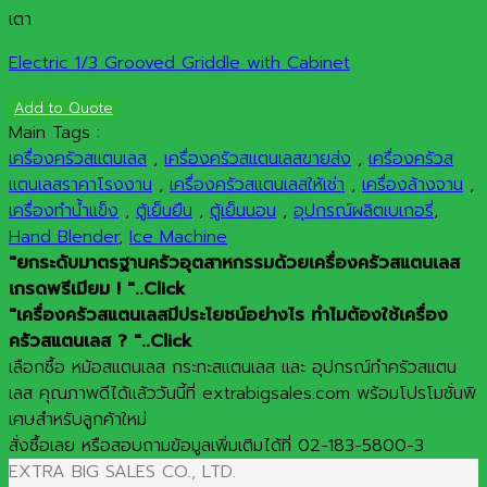
เตา
Electric 1/3 Grooved Griddle with Cabinet
Add to Quote
Main Tags :
เครื่องครัวสแตนเลส
,
เครื่องครัวสแตนเลสขายส่ง
,
เครื่องครัวส
แตนเลสราคาโรงงาน
,
เครื่องครัวสแตนเลสให้เช่า
,
เครื่องล้างจาน
,
เครื่องทำน้ำแข็ง
,
ตู้เย็นยืน
,
ตู้เย็นนอน
,
อุปกรณ์ผลิตเบเกอรี่
,
Hand Blender
,
Ice Machine
"ยกระดับมาตรฐานครัวอุตสาหกรรมด้วยเครื่องครัวสแตนเลส
เกรดพรีเมียม ! "..Click
"เครื่องครัวสแตนเลสมีประโยชน์อย่างไร ทำไมต้องใช้เครื่อง
ครัวสแตนเลส ? "..Click
เลือกซื้อ หม้อสแตนเลส กระทะสแตนเลส และ อุปกรณ์ทำครัวสแตน
เลส คุณภาพดีได้แล้ววันนี้ที่ extrabigsales.com พร้อมโปรโมชั่นพิ
เศษสำหรับลูกค้าใหม่
สั่งซื้อเลย หรือสอบถามข้อมูลเพิ่มเติมได้ที่ 02-183-5800-3
EXTRA BIG SALES CO., LTD.