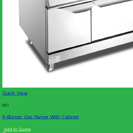
Quick View
เตา
6-Burner Gas Range With Cabinet
Add to Quote