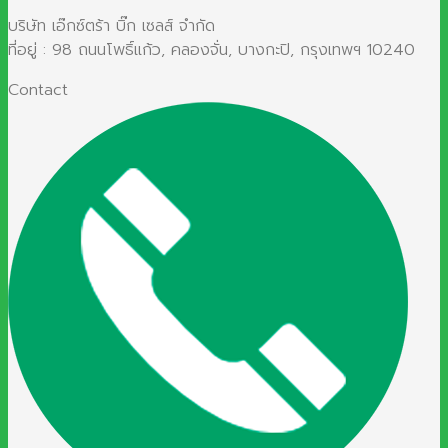
บริษัท เอ๊กซ์ตร้า บิ๊ก เซลส์ จำกัด
ที่อยู่ : 98 ถนนโพธิ์แก้ว, คลองจั่น, บางกะปิ, กรุงเทพฯ 10240
Contact