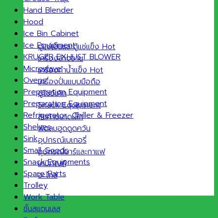
Hand Blender
Hood
Ice Bin Cabinet
Ice Equipment
ตู้แช่เย็นและตู้แช่แข็ง
KRUGER EXHUST BLOWER
เครื่องล้างจาน
Microwave
เครื่องทำน้ำแข็ง
Ovens
เครื่องปั่นแบบมือถือ
Preparation Equipment
ตู้โชว์เค้ก
Preparation Equipment
Snack Equipment
Refrigerator ,Chiller & Freezer
สินค้าขนาดเล็ก
Shelves
พัดลมฮูดดูดควัน
Sink
อุปกรณ์เบเกอรี่
Small Goods
อุปกรณ์บาร์และกาแฟ
Snack Equipments
เคมีภัณฑ์
Spare Parts
อะไหล่
Trolley
Work Table
ชั้นสแตนเลส