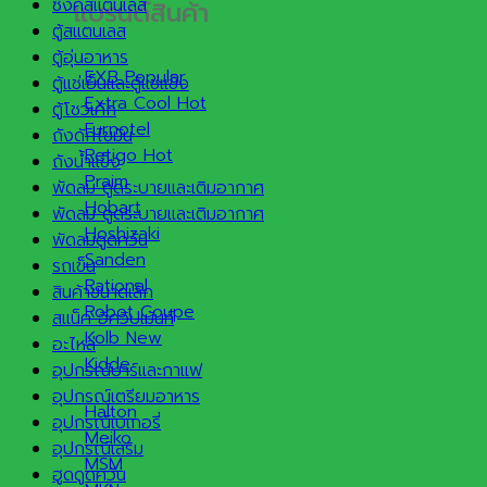
ซิงค์สแตนเลส
แบรนด์สินค้า
ตู้สแตนเลส
ตู้อุ่นอาหาร
EXB
ตู้แช่เย็นและตู้แช่แข็ง
Extra Cool
ตู้โชว์เค้ก
Furnotel
ถังดักไขมัน
Retigo
ถังน้ำแข็ง
Praim
พัดลม ดูดระบายและเติมอากาศ
Hobart
พัดลม ดูดระบายและเติมอากาศ
Hoshizaki
พัดลมดูดควัน
Sanden
รถเข็น
Rational
สินค้าขนาดเล็ก
Robot Coupe
สแน็ค อีควิปเม้นท์
Kolb
อะไหล่
Kidde
อุปกรณ์บาร์และกาแฟ
อุปกรณ์เตรียมอาหาร
Halton
อุปกรณ์เบเกอรี่
Meiko
อุปกรณ์เสริม
MSM
ฮูดดูดควัน