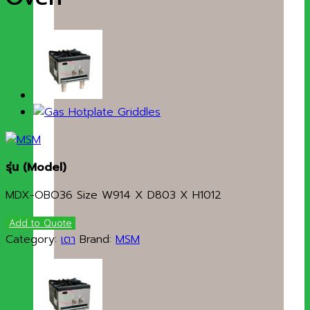
รุ่น (Model)
MDX-OBO36 Size W914 X D803 X H1012
Add to Quote
Category:
เตา
Brand:
MSM