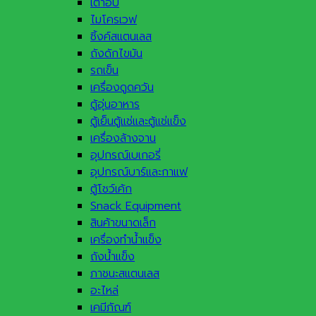
เตาอบ
ไมโครเวฟ
ซิ้งค์สแตนเลส
ถังดักไขมัน
รถเข็น
เครื่องดูดควัน
ตู้อุ่นอาหาร
ตู้เย็นตู้แช่และตู้แช่แข็ง
เครื่องล้างจาน
อุปกรณ์เบเกอรี่
อุปกรณ์บาร์และกาแฟ
ตู้โชว์เค้ก
Snack Equipment
สินค้าขนาดเล็ก
เครื่องทำน้ำแข็ง
ถังน้ำแข็ง
ภาชนะสแตนเลส
อะไหล่
เคมีภัณฑ์