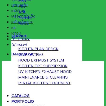
MKN
ฮูดดูดควัน
T&S
เคมีภัณฑ์
ATA
เครื่องทำน้ำแข็ง
Sammic
เครื่องล้างจาน
Hatco
เตา
เตาอบ
SERVICE
โต๊ะสแตนเลส
ไมโครเวฟ
KITCHEN PLAN DESIGN
Description
GAS SYSTEMS
HOOD EXHAUST SYSTEM
KITCHEN FIRE SUPPRESSION
UV KITCHEN EXHAUST HOOD
MAINTENANCE & CLEANING
RENTAL KITCHEN EQUIPMENT
CATALOG
PORTFOLIO