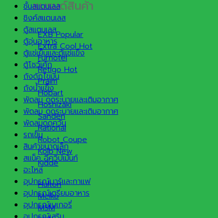
แบรนด์สินค้า
ชั้นสแตนเลส
ซิงค์สแตนเลส
ตู้สแตนเลส
EXB
ตู้อุ่นอาหาร
Extra Cool
ตู้แช่เย็นและตู้แช่แข็ง
Furnotel
ตู้โชว์เค้ก
Retigo
ถังดักไขมัน
Praim
ถังน้ำแข็ง
Hobart
พัดลม ดูดระบายและเติมอากาศ
Hoshizaki
พัดลม ดูดระบายและเติมอากาศ
Sanden
พัดลมดูดควัน
Rational
รถเข็น
Robot Coupe
สินค้าขนาดเล็ก
Kolb
สแน็ค อีควิปเม้นท์
Kidde
อะไหล่
อุปกรณ์บาร์และกาแฟ
Halton
อุปกรณ์เตรียมอาหาร
Meiko
อุปกรณ์เบเกอรี่
MSM
อุปกรณ์เสริม