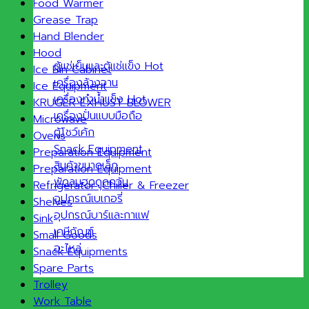
Food Warmer
Grease Trap
Hand Blender
Hood
ตู้แช่เย็นและตู้แช่แข็ง
Ice Bin Cabinet
เครื่องล้างจาน
Ice Equipment
เครื่องทำน้ำแข็ง
KRUGER EXHUST BLOWER
เครื่องปั่นแบบมือถือ
Microwave
ตู้โชว์เค้ก
Ovens
Snack Equipment
Preparation Equipment
สินค้าขนาดเล็ก
Preparation Equipment
พัดลมฮูดดูดควัน
Refrigerator ,Chiller & Freezer
อุปกรณ์เบเกอรี่
Shelves
อุปกรณ์บาร์และกาแฟ
Sink
เคมีภัณฑ์
Small Goods
อะไหล่
Snack Equipments
Spare Parts
Trolley
Work Table