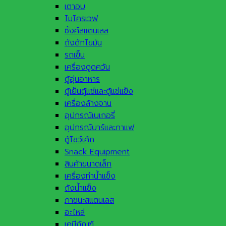
เตาอบ
ไมโครเวฟ
ซิ้งค์สแตนเลส
ถังดักไขมัน
รถเข็น
เครื่องดูดควัน
ตู้อุ่นอาหาร
ตู้เย็นตู้แช่และตู้แช่แข็ง
เครื่องล้างจาน
อุปกรณ์เบเกอรี่
อุปกรณ์บาร์และกาแฟ
ตู้โชว์เค้ก
Snack Equipment
สินค้าขนาดเล็ก
เครื่องทำน้ำแข็ง
ถังน้ำแข็ง
ภาชนะสแตนเลส
อะไหล่
เคมีภัณฑ์