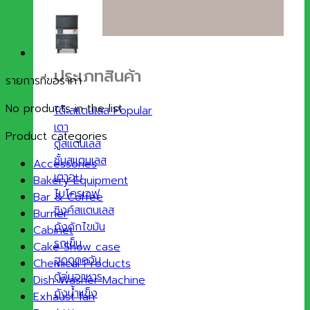
ประเภทสินค้า
รายการที่ขอราคา
No products in the list
โต๊ะสแตนเลส
เตา
Product categories
ตู้สแตนเลส
ชั้นสแตนเลส
Accessories
เตาอบ
Bakery Equipment
ไมโครเวฟ
Bar & Coffee
ซิงค์สแตนเลส
Burner
ถังดักไขมัน
Cabinet
รถเข็น
Cake Show case
ฮูดดูดควัน
Chemical Products
ตู้อุ่นอาหาร
Dish Washer Machine
ถังน้ำแข็ง
Exhaust fan