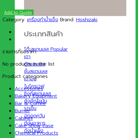
Add to Quote
Category:
เครื่องทำน้ำแข็ง
Brand:
Hoshizaki
ประเภทสินค้า
โต๊ะสแตนเลส
รายการที่ขอราคา
เตา
ตู้สแตนเลส
No products in the list
ชั้นสแตนเลส
Product categories
เตาอบ
ไมโครเวฟ
Accessories
ซิงค์สแตนเลส
Bakery Equipment
ถังดักไขมัน
Bar & Coffee
รถเข็น
Burner
ฮูดดูดควัน
Cabinet
ตู้อุ่นอาหาร
Cake Show case
ถังน้ำแข็ง
Chemical Products