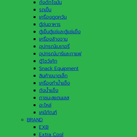
ถังดักไขมัน
รถเข็น
เครื่องดูดควัน
ตู้อุ่นอาหาร
ตู้เย็นตู้แช่และตู้แช่แข็ง
เครื่องล้างจาน
อุปกรณ์เบเกอรี่
อุปกรณ์บาร์และกาแฟ
ตู้โชว์เค้ก
Snack Equipment
สินค้าขนาดเล็ก
เครื่องทำน้ำแข็ง
ถังน้ำแข็ง
ภาชนะสแตนเลส
อะไหล่
เคมีภัณฑ์
BRAND
EXB
Extra Cool