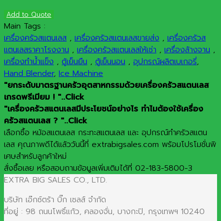
Add to Quote
Main Tags :
เครื่องครัวสแตนเลส
,
เครื่องครัวสแตนเลสขายส่ง
,
เครื่องครัวส
แตนเลสราคาโรงงาน
,
เครื่องครัวสแตนเลสให้เช่า
,
เครื่องล้างจาน
,
เครื่องทำน้ำแข็ง
,
ตู้เย็นยืน
,
ตู้เย็นนอน
,
อุปกรณ์ผลิตเบเกอรี่
,
Hand Blender
,
Ice Machine
"ยกระดับมาตรฐานครัวอุตสาหกรรมด้วยเครื่องครัวสแตนเลส
เกรดพรีเมียม ! "..Click
"เครื่องครัวสแตนเลสมีประโยชน์อย่างไร ทำไมต้องใช้เครื่อง
ครัวสแตนเลส ? "..Click
เลือกซื้อ หม้อสแตนเลส กระทะสแตนเลส และ อุปกรณ์ทำครัวสแตน
เลส คุณภาพดีได้แล้ววันนี้ที่ extrabigsales.com พร้อมโปรโมชั่นพิ
เศษสำหรับลูกค้าใหม่
สั่งซื้อเลย หรือสอบถามข้อมูลเพิ่มเติมได้ที่ 02-183-5800-3
EXTRA BIG SALES CO., LTD.
บริษัท เอ๊กซ์ตร้า บิ๊ก เซลส์ จำกัด
ที่อยู่ : 98 ถนนโพธิ์แก้ว, คลองจั่น, บางกะปิ, กรุงเทพฯ 10240