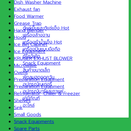
Dish Washer Machine
Exhaust fan
Food Warmer
Grease Trap
ตู้แช่เย็นและตู้แช่แข็ง
Hand Blender
เครื่องล้างจาน
Hood
เครื่องทำน้ำแข็ง
Ice Bin Cabinet
เครื่องปั่นแบบมือถือ
Ice Equipment
ตู้โชว์เค้ก
KRUGER EXHUST BLOWER
Snack Equipment
Microwave
สินค้าขนาดเล็ก
Ovens
พัดลมฮูดดูดควัน
Preparation Equipment
อุปกรณ์เบเกอรี่
Preparation Equipment
อุปกรณ์บาร์และกาแฟ
Refrigerator ,Chiller & Freezer
เคมีภัณฑ์
Shelves
อะไหล่
Sink
Small Goods
Snack Equipments
Spare Parts