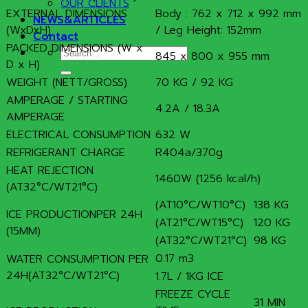
OUR CLIENTS
EXTERNAL DIMENSIONS
Body : 762 x 712 x 992 mm
NEWS&ARTICLES
(WxDxH)
/ Leg Height: 152mm
Contact
PACKED DIMENSIONS (W x
Search
845 x 800 x 955 mm
D x H)
for:
WEIGHT (NETT/GROSS)
70 KG / 92 KG
AMPERAGE / STARTING
4.2A / 18.3A
AMPERAGE
ELECTRICAL CONSUMPTION
632 W
REFRIGERANT CHARGE
R404a/370g
HEAT REJECTION
1460W (1256 kcal/h)
(AT32°C/WT21°C)
(AT10°C/WT10°C)
138 KG
ICE PRODUCTIONPER 24H
(AT21°C/WT15°C)
120 KG
(15MM)
(AT32°C/WT21°C)
98 KG
0.17 m3
WATER CONSUMPTION PER
24H(AT32°C/WT21°C)
1.7L / 1KG ICE
FREEZE CYCLE
31 MIN