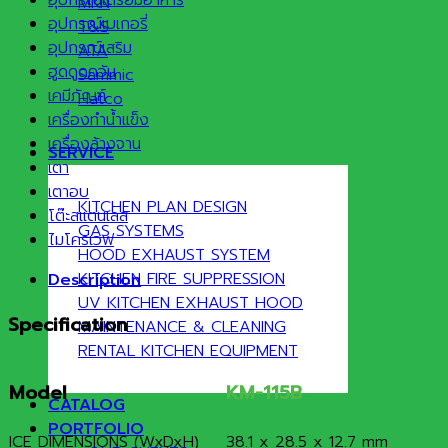
MKN
อุปกรณ์เบเกอรี่
T&S
อุปกรณ์เสริม
ATA
ฮูดดูดควัน
Sammic
เคมีภัณฑ์
Hatco
เครื่องทำน้ำแข็ง
เครื่องล้างจาน
SERVICE
เตา
เตาอบ
KITCHEN PLAN DESIGN
โต๊ะสแตนเลส
GAS SYSTEMS
ไมโครเวฟ
HOOD EXHAUST SYSTEM
KITCHEN FIRE SUPPRESSION
Description
UV KITCHEN EXHAUST HOOD
Specification
MAINTENANCE & CLEANING
RENTAL KITCHEN EQUIPMENT
Model
KM-115B
CATALOG
PORTFOLIO
ICE DIMENSIONS (WxDxH)
38.1 x 28.5 x 12.7 mm