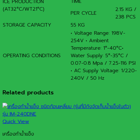
TIME
ICE PRODUCTION
(AT32°C/WT21°C)
2.15 KG /
PER CYCLE
238 PCS
STORAGE CAPACITY
55 KG
• Voltage Range: 198V-
254V • Ambient
Temperature: 1°-40°C•
OPERATING CONDITIONS
Water Supply: 5°-35°C /
0.07-0.8 Mpa / 7.25-116 PSI
• AC Supply Voltage: 1/220-
240V / 50 Hz
Related products
Quick View
เครื่องทำน้ำแข็ง