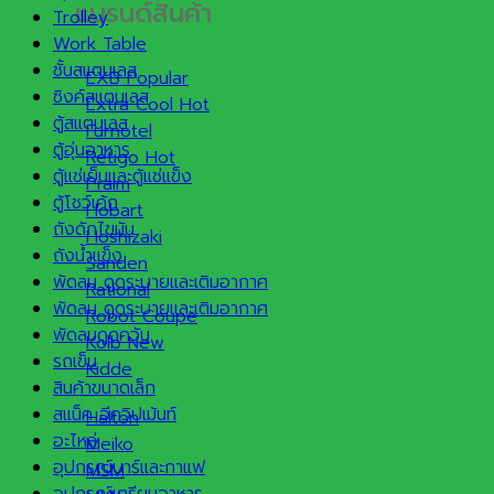
แบรนด์สินค้า
Trolley
Work Table
ชั้นสแตนเลส
EXB
ซิงค์สแตนเลส
Extra Cool
ตู้สแตนเลส
Furnotel
ตู้อุ่นอาหาร
Retigo
ตู้แช่เย็นและตู้แช่แข็ง
Praim
ตู้โชว์เค้ก
Hobart
ถังดักไขมัน
Hoshizaki
ถังน้ำแข็ง
Sanden
พัดลม ดูดระบายและเติมอากาศ
Rational
พัดลม ดูดระบายและเติมอากาศ
Robot Coupe
พัดลมดูดควัน
Kolb
รถเข็น
Kidde
สินค้าขนาดเล็ก
สแน็ค อีควิปเม้นท์
Halton
อะไหล่
Meiko
อุปกรณ์บาร์และกาแฟ
MSM
อุปกรณ์เตรียมอาหาร