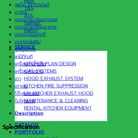
MKN
สแน็ค อีควิปเม้นท์
T&S
อะไหล่
ATA
อุปกรณ์บาร์และกาแฟ
Sammic
อุปกรณ์เตรียมอาหาร
Hatco
อุปกรณ์เบเกอรี่
อุปกรณ์เสริม
SERVICE
ฮูดดูดควัน
เคมีภัณฑ์
KITCHEN PLAN DESIGN
เครื่องทำน้ำแข็ง
GAS SYSTEMS
เครื่องล้างจาน
HOOD EXHAUST SYSTEM
เตา
KITCHEN FIRE SUPPRESSION
เตาอบ
UV KITCHEN EXHAUST HOOD
โต๊ะสแตนเลส
MAINTENANCE & CLEANING
ไมโครเวฟ
RENTAL KITCHEN EQUIPMENT
Description
CATALOG
Specification
PORTFOLIO