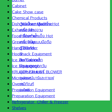
Cabinet
Cake Show case
Chemical Products
ตู้แช่เย็นและตู้แช่แข็ง
Dish Washer Machine
เครื่องล้างจาน
Exhaust fan
เครื่องทำน้ำแข็ง
Food Warmer
เครื่องปั่นแบบมือถือ
Grease Trap
ตู้โชว์เค้ก
Hand Blender
Snack Equipment
Hood
สินค้าขนาดเล็ก
Ice Bin Cabinet
พัดลมฮูดดูดควัน
Ice Equipment
อุปกรณ์เบเกอรี่
KRUGER EXHUST BLOWER
อุปกรณ์บาร์และกาแฟ
Microwave
เคมีภัณฑ์
Ovens
อะไหล่
Preparation Equipment
Preparation Equipment
Refrigerator ,Chiller & Freezer
Shelves