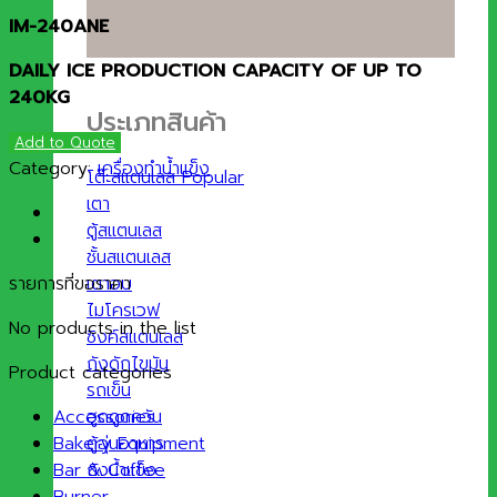
IM-240ANE
DAILY ICE PRODUCTION CAPACITY OF UP TO
240KG
ประเภทสินค้า
Add to Quote
Category:
เครื่องทำน้ำแข็ง
โต๊ะสแตนเลส
เตา
ตู้สแตนเลส
ชั้นสแตนเลส
เตาอบ
รายการที่ขอราคา
ไมโครเวฟ
No products in the list
ซิงค์สแตนเลส
ถังดักไขมัน
Product categories
รถเข็น
ฮูดดูดควัน
Accessories
ตู้อุ่นอาหาร
Bakery Equipment
ถังน้ำแข็ง
Bar & Coffee
Burner