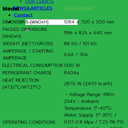
OUR CLIENTS
Model
IM-240DNE
NEWS&ARTICLES
Contact
Search
DIMENSIONS (WxDxH)
1084 x 700 x 500 mm
for:
PACKED DIMENSIONS
1196 x 825 x 640 mm
(WxDxH)
WEIGHT (NETT/GROSS)
88 KG / 101 KG
AMPERAGE / STARTING
6.6A / 35A
AMPERAGE
ELECTRICAL CONSUMPTION
1330 W
REFRIGERANT CHARGE
R404a
HEAT REJECTION
2870 W (2470 kcal/h)
(AT32°C/WT21°C)
• Voltage Range: 198V-
254V • Ambient
Temperature: 1°-40°C•
Water Supply: 5°-35°C /
0.07-0.8 Mpa / 7.25-116 PSI
OPERATING CONDITIONS