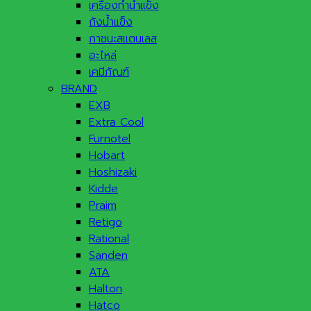
เครื่องทำน้ำแข็ง
ถังน้ำแข็ง
ภาชนะสแตนเลส
อะไหล่
เคมีภัณฑ์
BRAND
EXB
Extra Cool
Furnotel
Hobart
Hoshizaki
Kidde
Praim
Retigo
Rational
Sanden
ATA
Halton
Hatco