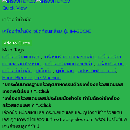
Quick View
เครื่องทำน้ำแข็ง
เครื่องทำน้ำแข็ง ชนิดก้อนเหลี่ยม รุ่น IM-30CNE
Add to Quote
Main Tags :
เครื่องครัวสแตนเลส
,
เครื่องครัวสแตนเลสขายส่ง
,
เครื่องครัวส
แตนเลสราคาโรงงาน
,
เครื่องครัวสแตนเลสให้เช่า
,
เครื่องล้างจาน
,
เครื่องทำน้ำแข็ง
,
ตู้เย็นยืน
,
ตู้เย็นนอน
,
อุปกรณ์ผลิตเบเกอรี่
,
Hand Blender
,
Ice Machine
"ยกระดับมาตรฐานครัวอุตสาหกรรมด้วยเครื่องครัวสแตนเลส
เกรดพรีเมียม ! "..Click
"เครื่องครัวสแตนเลสมีประโยชน์อย่างไร ทำไมต้องใช้เครื่อง
ครัวสแตนเลส ? "..Click
เลือกซื้อ หม้อสแตนเลส กระทะสแตนเลส และ อุปกรณ์ทำครัวสแตน
เลส คุณภาพดีได้แล้ววันนี้ที่ extrabigsales.com พร้อมโปรโมชั่นพิ
เศษสำหรับลูกค้าใหม่