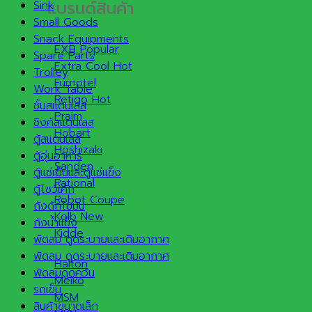
แบรนด์สินค้า
Sink
Small Goods
Snack Equipments
EXB
Spare Parts
Extra Cool
Trolley
Furnotel
Work Table
Retigo
ชั้นสแตนเลส
Praim
ซิงค์สแตนเลส
Hobart
ตู้สแตนเลส
Hoshizaki
ตู้อุ่นอาหาร
Sanden
ตู้แช่เย็นและตู้แช่แข็ง
Rational
ตู้โชว์เค้ก
Robot Coupe
ถังดักไขมัน
Kolb
ถังน้ำแข็ง
Kidde
พัดลม ดูดระบายและเติมอากาศ
พัดลม ดูดระบายและเติมอากาศ
Halton
พัดลมดูดควัน
Meiko
รถเข็น
MSM
สินค้าขนาดเล็ก