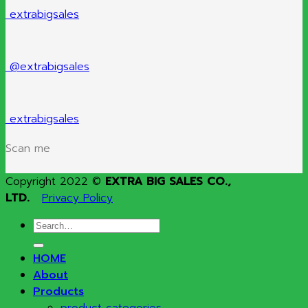
extrabigsales
@extrabigsales
extrabigsales
Scan me
Copyright 2022 ©
EXTRA BIG SALES CO.,
LTD.
Privacy Policy
Search
for:
HOME
About
Products
product categories