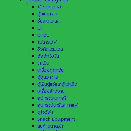
โต๊ะสแตนเลส
ตู้สแตนเลส
ชั้นสแตนเลส
เตา
เตาอบ
ไมโครเวฟ
ซิ้งค์สแตนเลส
ถังดักไขมัน
รถเข็น
เครื่องดูดควัน
ตู้อุ่นอาหาร
ตู้เย็นตู้แช่และตู้แช่แข็ง
เครื่องล้างจาน
อุปกรณ์เบเกอรี่
อุปกรณ์บาร์และกาแฟ
ตู้โชว์เค้ก
Snack Equipment
สินค้าขนาดเล็ก