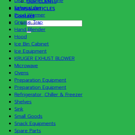
Dish Washer Machine
OUR CLIENTS
Exhaust fan
NEWS&ARTICLES
Food Warmer
Contact
Grease Trap
Search
Hand Blender
for:
Hood
Ice Bin Cabinet
Ice Equipment
KRUGER EXHUST BLOWER
Microwave
Ovens
Preparation Equipment
Preparation Equipment
Refrigerator ,Chiller & Freezer
Shelves
Sink
Small Goods
Snack Equipments
Spare Parts