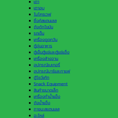
เตา
เตาอบ
ไมโครเวฟ
ซิ้งค์สแตนเลส
ถังดักไขมัน
รถเข็น
เครื่องดูดควัน
ตู้อุ่นอาหาร
ตู้เย็นตู้แช่และตู้แช่แข็ง
เครื่องล้างจาน
อุปกรณ์เบเกอรี่
อุปกรณ์บาร์และกาแฟ
ตู้โชว์เค้ก
Snack Equipment
สินค้าขนาดเล็ก
เครื่องทำน้ำแข็ง
ถังน้ำแข็ง
ภาชนะสแตนเลส
อะไหล่