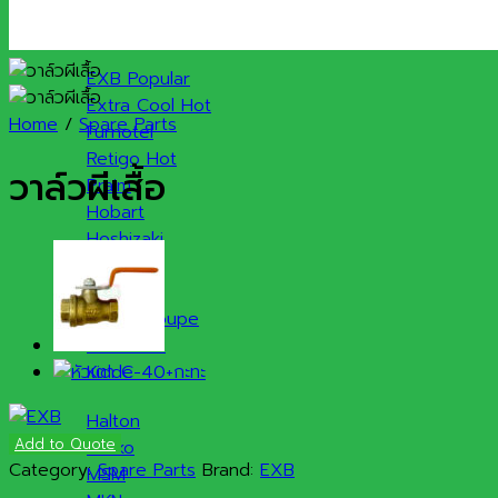
แบรนด์สินค้า
EXB
Extra Cool
Home
/
Spare Parts
Furnotel
Retigo
วาล์วผีเสื้อ
Praim
Hobart
Hoshizaki
Sanden
Rational
Robot Coupe
Kolb
Kidde
Halton
Add to Quote
Meiko
Category:
Spare Parts
Brand:
EXB
MSM