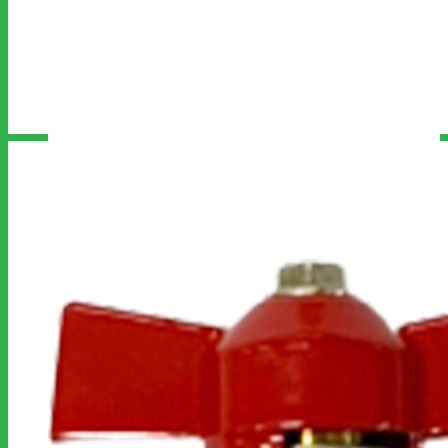
ประเภทสินค้า
โต๊ะสแตนเลส
เตา
ตู้สแตนเลส
ชั้นสแตนเลส
เตาอบ
ไมโครเวฟ
ซิงค์สแตนเลส
ถังดักไขมัน
รถเข็น
ฮูดดูดควัน
ตู้อุ่นอาหาร
ถังน้ำแข็ง