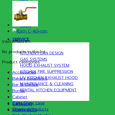
MKN
T&S
ATA
Sammic
Hatco
SERVICE
รายการที่ขอราคา
No products in the list
KITCHEN PLAN DESIGN
GAS SYSTEMS
Product categories
HOOD EXHAUST SYSTEM
KITCHEN FIRE SUPPRESSION
Accessories
UV KITCHEN EXHAUST HOOD
Bakery Equipment
MAINTENANCE & CLEANING
Bar & Coffee
RENTAL KITCHEN EQUIPMENT
Burner
Cabinet
Cake Show case
CATALOG
Chemical Products
PORTFOLIO