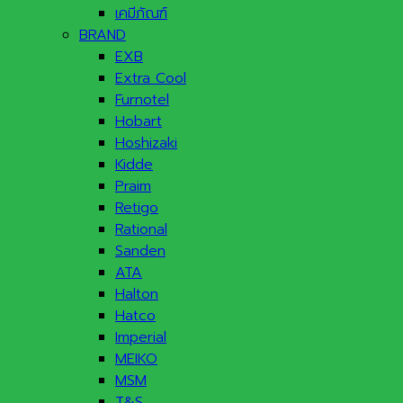
เคมีภัณฑ์
BRAND
EXB
Extra Cool
Furnotel
Hobart
Hoshizaki
Kidde
Praim
Retigo
Rational
Sanden
ATA
Halton
Hatco
Imperial
MEIKO
MSM
T&S