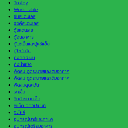
Trolley
Work Table
ชั้นสแตนเลส
ซิงค์สแตนเลส
ตู้สแตนเลส
ตู้อุ่นอาหาร
ตู้แช่เย็นและตู้แช่แข็ง
ตู้โชว์เค้ก
ถังดักไขมัน
ถังน้ำแข็ง
พัดลม ดูดระบายและเติมอากาศ
พัดลม ดูดระบายและเติมอากาศ
พัดลมดูดควัน
รถเข็น
สินค้าขนาดเล็ก
สแน็ค อีควิปเม้นท์
อะไหล่
อุปกรณ์บาร์และกาแฟ
อุปกรณ์เตรียมอาหาร