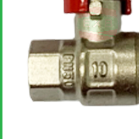
ตู้แช่เย็นและตู้แช่แข็ง
เครื่องล้างจาน
เครื่องทำน้ำแข็ง
เครื่องปั่นแบบมือถือ
ตู้โชว์เค้ก
Snack Equipment
สินค้าขนาดเล็ก
พัดลมฮูดดูดควัน
อุปกรณ์เบเกอรี่
อุปกรณ์บาร์และกาแฟ
เคมีภัณฑ์
อะไหล่