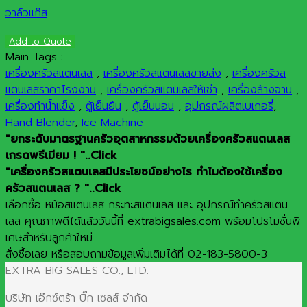
วาล์วแก๊ส
Add to Quote
Main Tags :
เครื่องครัวสแตนเลส
,
เครื่องครัวสแตนเลสขายส่ง
,
เครื่องครัวส
แตนเลสราคาโรงงาน
,
เครื่องครัวสแตนเลสให้เช่า
,
เครื่องล้างจาน
,
เครื่องทำน้ำแข็ง
,
ตู้เย็นยืน
,
ตู้เย็นนอน
,
อุปกรณ์ผลิตเบเกอรี่
,
Hand Blender
,
Ice Machine
"ยกระดับมาตรฐานครัวอุตสาหกรรมด้วยเครื่องครัวสแตนเลส
เกรดพรีเมียม ! "..Click
"เครื่องครัวสแตนเลสมีประโยชน์อย่างไร ทำไมต้องใช้เครื่อง
ครัวสแตนเลส ? "..Click
เลือกซื้อ หม้อสแตนเลส กระทะสแตนเลส และ อุปกรณ์ทำครัวสแตน
เลส คุณภาพดีได้แล้ววันนี้ที่ extrabigsales.com พร้อมโปรโมชั่นพิ
เศษสำหรับลูกค้าใหม่
สั่งซื้อเลย หรือสอบถามข้อมูลเพิ่มเติมได้ที่ 02-183-5800-3
EXTRA BIG SALES CO., LTD.
บริษัท เอ๊กซ์ตร้า บิ๊ก เซลส์ จำกัด