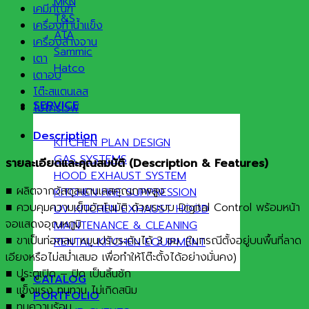
MKN
เคมีภัณฑ์
T&S
เครื่องทำน้ำแข็ง
ATA
เครื่องล้างจาน
Sammic
เตา
Hatco
เตาอบ
โต๊ะสแตนเลส
SERVICE
ไมโครเวฟ
Description
KITCHEN PLAN DESIGN
GAS SYSTEMS
รายละเอียดและคุณสมบัติ (
Description & Features)
HOOD EXHAUST SYSTEM
■ ผลิตจากวัสดุสแตนเลสคุณภาพสูง
KITCHEN FIRE SUPPRESSION
■ ควบคุมความเย็นอัตโนมัติ ด้วยระบบ Digital Control พร้อมหน้า
UV KITCHEN EXHAUST HOOD
จอแสดงอุณหภูมิ
MAINTENANCE & CLEANING
■ ขาเป็นท่อกลม หมุนปรับระดับได้ 3 ซม. (ในกรณีตั้งอยู่บนพื้นที่ลาด
RENTAL KITCHEN EQUIPMENT
เอียงหรือไม่สม่ำเสมอ เพื่อทำให้โต๊ะตั้งได้อย่างมั่นคง)
■ ประตูเปิด – ปิด เป็นลิ้นชัก
CATALOG
■ แข็งแรง ทนทาน ไม่เกิดสนิม
PORTFOLIO
■ ทนความร้อน