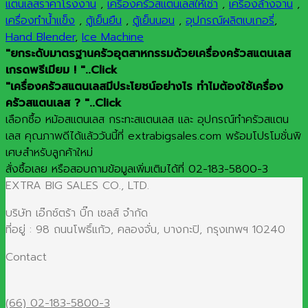
แตนเลสราคาโรงงาน
,
เครื่องครัวสแตนเลสให้เช่า
,
เครื่องล้างจาน
,
เครื่องทำน้ำแข็ง
,
ตู้เย็นยืน
,
ตู้เย็นนอน
,
อุปกรณ์ผลิตเบเกอรี่
,
Hand Blender
,
Ice Machine
"ยกระดับมาตรฐานครัวอุตสาหกรรมด้วยเครื่องครัวสแตนเลส
เกรดพรีเมียม ! "..Click
"เครื่องครัวสแตนเลสมีประโยชน์อย่างไร ทำไมต้องใช้เครื่อง
ครัวสแตนเลส ? "..Click
เลือกซื้อ หม้อสแตนเลส กระทะสแตนเลส และ อุปกรณ์ทำครัวสแตน
เลส คุณภาพดีได้แล้ววันนี้ที่ extrabigsales.com พร้อมโปรโมชั่นพิ
เศษสำหรับลูกค้าใหม่
สั่งซื้อเลย หรือสอบถามข้อมูลเพิ่มเติมได้ที่ 02-183-5800-3
EXTRA BIG SALES CO., LTD.
บริษัท เอ๊กซ์ตร้า บิ๊ก เซลส์ จำกัด
ที่อยู่ : 98 ถนนโพธิ์แก้ว, คลองจั่น, บางกะปิ, กรุงเทพฯ 10240
Contact
(66) 02-183-5800-3