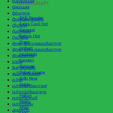
ซิงค์สแตนเลส
แบรนด์สินค้า
ตู้สแตนเลส
ตู้อุ่นอาหาร
EXB
ตู้แช่เย็นและตู้แช่แข็ง
Extra Cool
ตู้โชว์เค้ก
Furnotel
ถังดักไขมัน
Retigo
ถังน้ำแข็ง
Praim
พัดลม ดูดระบายและเติมอากาศ
Hobart
พัดลม ดูดระบายและเติมอากาศ
Hoshizaki
พัดลมดูดควัน
Sanden
รถเข็น
Rational
สินค้าขนาดเล็ก
Robot Coupe
สแน็ค อีควิปเม้นท์
Kolb
อะไหล่
Kidde
อุปกรณ์บาร์และกาแฟ
อุปกรณ์เตรียมอาหาร
Halton
อุปกรณ์เบเกอรี่
Meiko
อุปกรณ์เสริม
MSM
ฮูดดูดควัน