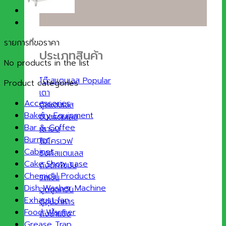
รายการที่ขอราคา
ประเภทสินค้า
No products in the list
โต๊ะสแตนเลส
Product categories
เตา
Accessories
ตู้สแตนเลส
Bakery Equipment
ชั้นสแตนเลส
Bar & Coffee
เตาอบ
Burner
ไมโครเวฟ
Cabinet
ซิงค์สแตนเลส
Cake Show case
ถังดักไขมัน
Chemical Products
รถเข็น
Dish Washer Machine
ฮูดดูดควัน
Exhaust fan
ตู้อุ่นอาหาร
Food Warmer
ถังน้ำแข็ง
Grease Trap