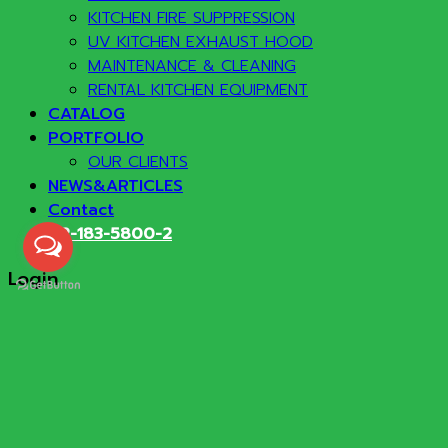
KITCHEN FIRE SUPPRESSION
UV KITCHEN EXHAUST HOOD
MAINTENANCE & CLEANING
RENTAL KITCHEN EQUIPMENT
CATALOG
PORTFOLIO
OUR CLIENTS
NEWS&ARTICLES
Contact
02-183-5800-2
Login
Required
Username or email address
*
Required
Password
*
Remember me
Log in
Lost your password?