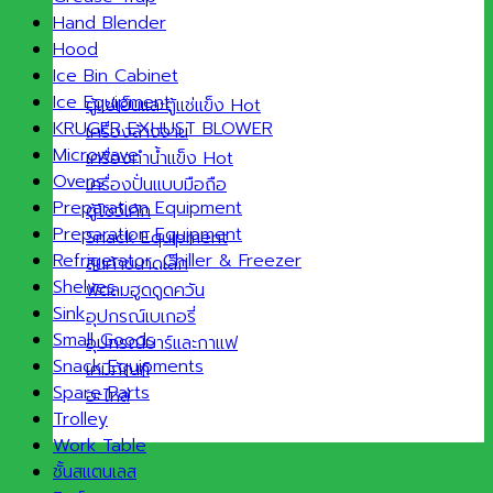
Hand Blender
Hood
Ice Bin Cabinet
Ice Equipment
ตู้แช่เย็นและตู้แช่แข็ง
KRUGER EXHUST BLOWER
เครื่องล้างจาน
Microwave
เครื่องทำน้ำแข็ง
Ovens
เครื่องปั่นแบบมือถือ
Preparation Equipment
ตู้โชว์เค้ก
Preparation Equipment
Snack Equipment
Refrigerator ,Chiller & Freezer
สินค้าขนาดเล็ก
Shelves
พัดลมฮูดดูดควัน
Sink
อุปกรณ์เบเกอรี่
Small Goods
อุปกรณ์บาร์และกาแฟ
Snack Equipments
เคมีภัณฑ์
Spare Parts
อะไหล่
Trolley
Work Table
ชั้นสแตนเลส