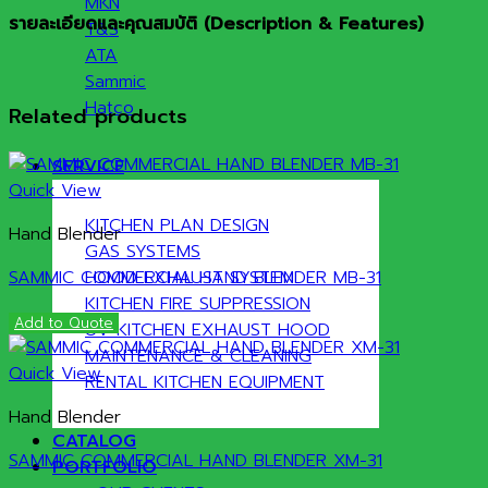
MKN
รายละเอียดและคุณสมบัติ (
Description & Features)
T&S
ATA
Sammic
Hatco
Related products
SERVICE
Quick View
KITCHEN PLAN DESIGN
Hand Blender
GAS SYSTEMS
SAMMIC COMMERCIAL HAND BLENDER MB-31
HOOD EXHAUST SYSTEM
KITCHEN FIRE SUPPRESSION
Add to Quote
UV KITCHEN EXHAUST HOOD
MAINTENANCE & CLEANING
Quick View
RENTAL KITCHEN EQUIPMENT
Hand Blender
CATALOG
SAMMIC COMMERCIAL HAND BLENDER XM-31
PORTFOLIO