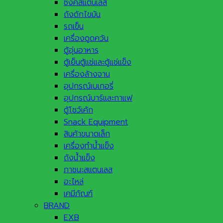
ซิ้งค์สแตนเลส
ถังดักไขมัน
รถเข็น
เครื่องดูดควัน
ตู้อุ่นอาหาร
ตู้เย็นตู้แช่และตู้แช่แข็ง
เครื่องล้างจาน
อุปกรณ์เบเกอรี่
อุปกรณ์บาร์และกาแฟ
ตู้โชว์เค้ก
Snack Equipment
สินค้าขนาดเล็ก
เครื่องทำน้ำแข็ง
ถังน้ำแข็ง
ภาชนะสแตนเลส
อะไหล่
เคมีภัณฑ์
BRAND
EXB