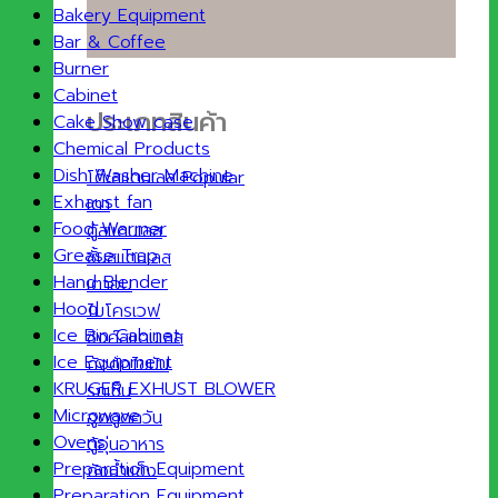
Bakery Equipment
Bar & Coffee
Burner
Cabinet
ประเภทสินค้า
Cake Show case
Chemical Products
Dish Washer Machine
โต๊ะสแตนเลส
Exhaust fan
เตา
Food Warmer
ตู้สแตนเลส
Grease Trap
ชั้นสแตนเลส
Hand Blender
เตาอบ
Hood
ไมโครเวฟ
Ice Bin Cabinet
ซิงค์สแตนเลส
Ice Equipment
ถังดักไขมัน
KRUGER EXHUST BLOWER
รถเข็น
Microwave
ฮูดดูดควัน
Ovens
ตู้อุ่นอาหาร
Preparation Equipment
ถังน้ำแข็ง
Preparation Equipment