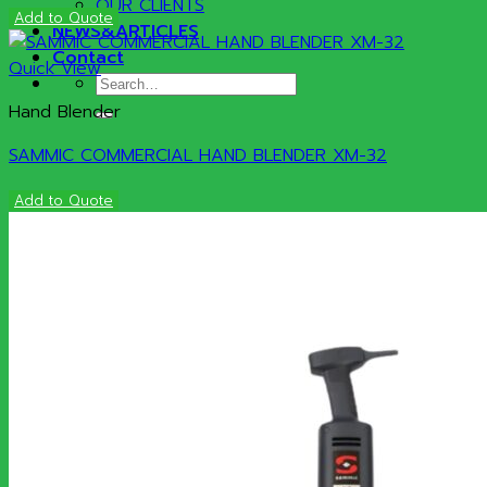
OUR CLIENTS
Add to Quote
NEWS&ARTICLES
Contact
Quick View
Search
for:
Hand Blender
SAMMIC COMMERCIAL HAND BLENDER XM-32
Add to Quote