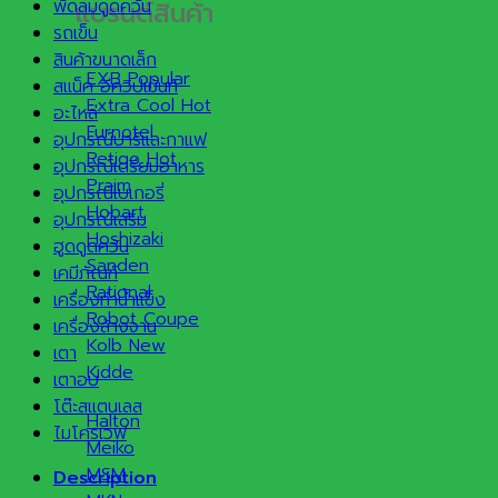
แบรนด์สินค้า
พัดลมดูดควัน
รถเข็น
สินค้าขนาดเล็ก
EXB
สแน็ค อีควิปเม้นท์
Extra Cool
อะไหล่
Furnotel
อุปกรณ์บาร์และกาแฟ
Retigo
อุปกรณ์เตรียมอาหาร
Praim
อุปกรณ์เบเกอรี่
Hobart
อุปกรณ์เสริม
Hoshizaki
ฮูดดูดควัน
Sanden
เคมีภัณฑ์
Rational
เครื่องทำน้ำแข็ง
Robot Coupe
เครื่องล้างจาน
Kolb
เตา
Kidde
เตาอบ
โต๊ะสแตนเลส
Halton
ไมโครเวฟ
Meiko
MSM
Description