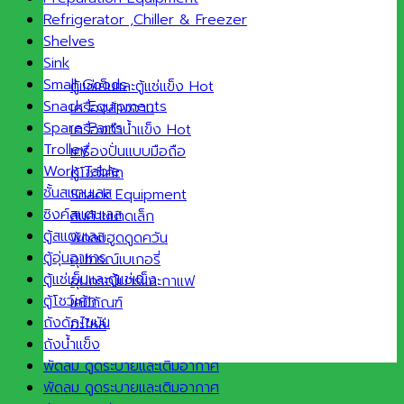
Refrigerator ,Chiller & Freezer
Shelves
Sink
Small Goods
ตู้แช่เย็นและตู้แช่แข็ง
Snack Equipments
เครื่องล้างจาน
Spare Parts
เครื่องทำน้ำแข็ง
Trolley
เครื่องปั่นแบบมือถือ
Work Table
ตู้โชว์เค้ก
ชั้นสแตนเลส
Snack Equipment
ซิงค์สแตนเลส
สินค้าขนาดเล็ก
ตู้สแตนเลส
พัดลมฮูดดูดควัน
ตู้อุ่นอาหาร
อุปกรณ์เบเกอรี่
ตู้แช่เย็นและตู้แช่แข็ง
อุปกรณ์บาร์และกาแฟ
ตู้โชว์เค้ก
เคมีภัณฑ์
ถังดักไขมัน
อะไหล่
ถังน้ำแข็ง
พัดลม ดูดระบายและเติมอากาศ
พัดลม ดูดระบายและเติมอากาศ