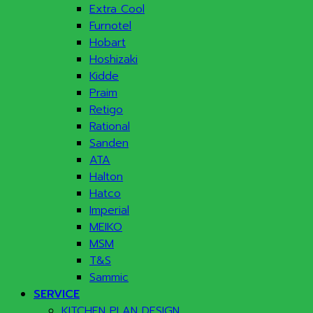
Extra Cool
Furnotel
Hobart
Hoshizaki
Kidde
Praim
Retigo
Rational
Sanden
ATA
Halton
Hatco
Imperial
MEIKO
MSM
T&S
Sammic
SERVICE
KITCHEN PLAN DESIGN