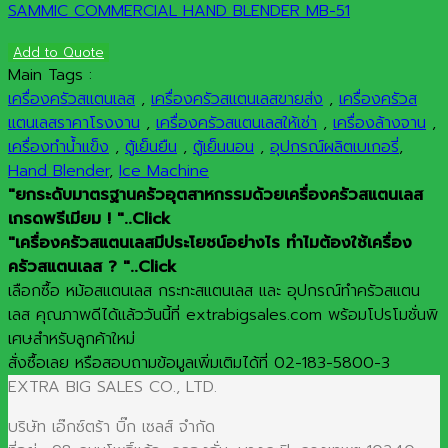
SAMMIC COMMERCIAL HAND BLENDER MB-51
Add to Quote
Main Tags :
เครื่องครัวสแตนเลส
,
เครื่องครัวสแตนเลสขายส่ง
,
เครื่องครัวส
แตนเลสราคาโรงงาน
,
เครื่องครัวสแตนเลสให้เช่า
,
เครื่องล้างจาน
,
เครื่องทำน้ำแข็ง
,
ตู้เย็นยืน
,
ตู้เย็นนอน
,
อุปกรณ์ผลิตเบเกอรี่
,
Hand Blender
,
Ice Machine
"ยกระดับมาตรฐานครัวอุตสาหกรรมด้วยเครื่องครัวสแตนเลส
เกรดพรีเมียม ! "..Click
"เครื่องครัวสแตนเลสมีประโยชน์อย่างไร ทำไมต้องใช้เครื่อง
ครัวสแตนเลส ? "..Click
เลือกซื้อ หม้อสแตนเลส กระทะสแตนเลส และ อุปกรณ์ทำครัวสแตน
เลส คุณภาพดีได้แล้ววันนี้ที่ extrabigsales.com พร้อมโปรโมชั่นพิ
เศษสำหรับลูกค้าใหม่
สั่งซื้อเลย หรือสอบถามข้อมูลเพิ่มเติมได้ที่ 02-183-5800-3
EXTRA BIG SALES CO., LTD.
บริษัท เอ๊กซ์ตร้า บิ๊ก เซลส์ จำกัด