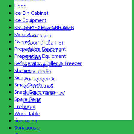
Hood
Ice Bin Cabinet
Ice Equipment
KRUGER EXHUST BLOWER
ตู้แช่เย็นและตู้แช่แข็ง
Microwave
เครื่องล้างจาน
Ovens
เครื่องทำน้ำแข็ง
Preparation Equipment
เครื่องปั่นแบบมือถือ
Preparation Equipment
ตู้โชว์เค้ก
Refrigerator ,Chiller & Freezer
Snack Equipment
Shelves
สินค้าขนาดเล็ก
Sink
พัดลมฮูดดูดควัน
Small Goods
อุปกรณ์เบเกอรี่
Snack Equipments
อุปกรณ์บาร์และกาแฟ
Spare Parts
เคมีภัณฑ์
Trolley
อะไหล่
Work Table
ชั้นสแตนเลส
ซิงค์สแตนเลส