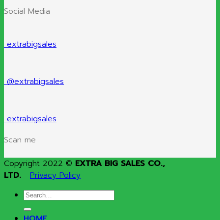
Social Media
extrabigsales
@extrabigsales
extrabigsales
Scan me
Copyright 2022 ©
EXTRA BIG SALES CO.,
LTD.
Privacy Policy
Search
for:
HOME