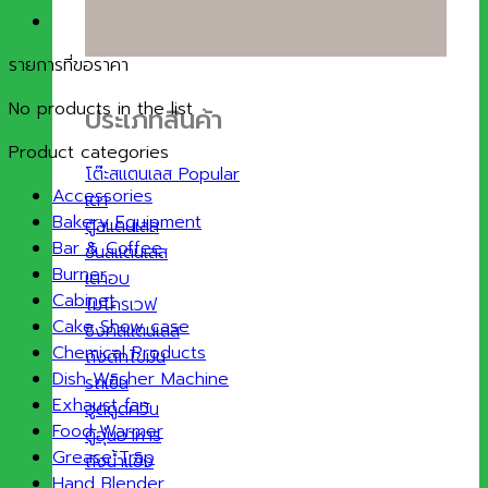
รายการที่ขอราคา
No products in the list
ประเภทสินค้า
Product categories
โต๊ะสแตนเลส
Accessories
เตา
Bakery Equipment
ตู้สแตนเลส
Bar & Coffee
ชั้นสแตนเลส
Burner
เตาอบ
Cabinet
ไมโครเวฟ
Cake Show case
ซิงค์สแตนเลส
Chemical Products
ถังดักไขมัน
Dish Washer Machine
รถเข็น
Exhaust fan
ฮูดดูดควัน
Food Warmer
ตู้อุ่นอาหาร
Grease Trap
ถังน้ำแข็ง
Hand Blender