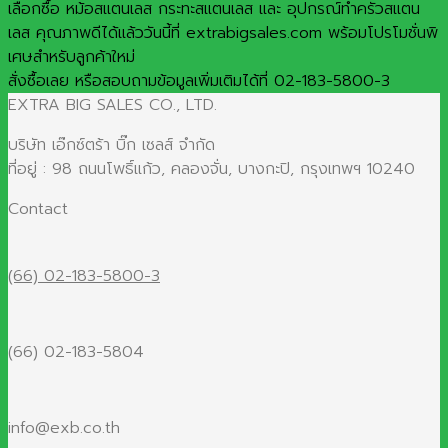
เลือกซื้อ หม้อสแตนเลส กระทะสแตนเลส และ อุปกรณ์ทำครัวสแตน
เลส คุณภาพดีได้แล้ววันนี้ที่ extrabigsales.com พร้อมโปรโมชั่นพิ
เศษสำหรับลูกค้าใหม่
สั่งซื้อเลย หรือสอบถามข้อมูลเพิ่มเติมได้ที่ 02-183-5800-3
EXTRA BIG SALES CO., LTD.
บริษัท เอ๊กซ์ตร้า บิ๊ก เซลส์ จำกัด
ที่อยู่ : 98 ถนนโพธิ์แก้ว, คลองจั่น, บางกะปิ, กรุงเทพฯ 10240
Contact
(66) 02-183-5800-3
(66) 02-183-5804
info@exb.co.th