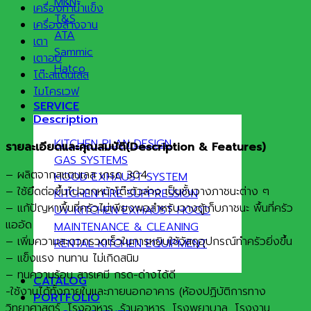
MKN
เครื่องทำน้ำแข็ง
T&S
เครื่องล้างจาน
ATA
เตา
Sammic
เตาอบ
Hatco
โต๊ะสแตนเลส
ไมโครเวฟ
SERVICE
Description
KITCHEN PLAN DESIGN
รายละเอียดและคุณสมบัติ
(Description & Features)
GAS SYSTEMS
– ผลิตจากสแตนเลส เกรด 304
HOOD EXHAUST SYSTEM
– ใช้ยึดต่อขึ้นไปจากหน้าโต๊ะตัวล่าง เป็นชั้นวางภาชนะต่าง ๆ
KITCHEN FIRE SUPPRESSION
– แก้ปัญหาพื้นที่ครัวไม่เพียงพอสำหรับวางตู้เก็บภาชนะ พื้นที่ครัว
UV KITCHEN EXHAUST HOOD
แออัด
MAINTENANCE & CLEANING
– เพิ่มความสะดวกรวดเร็วในการหยิบใช้วัสดุอุปกรณ์ทำครัวยิ่งขึ้น
RENTAL KITCHEN EQUIPMENT
– แข็งแรง ทนทาน ไม่เกิดสนิม
– ทนความร้อน สารเคมี กรด-ด่างได้ดี
CATALOG
-ใช้งานได้ทั้งภายในและภายนอกอาคาร (ห้องปฏิบัติการทาง
PORTFOLIO
วิทยาศาสตร์, โรงอาหาร, ร้านอาหาร, โรงพยาบาล, โรงงาน