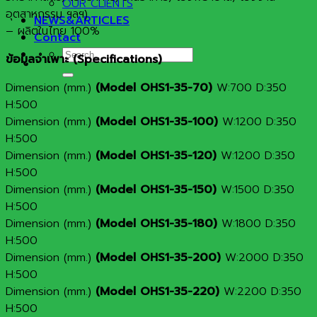
OUR CLIENTS
อุตสาหกรรม ฯลฯ)
NEWS&ARTICLES
– ผลิตในไทย 100%
Contact
Search
ข้อมูลจำเพาะ
(Specifications)
for:
Dimension (mm.)
(Model OHS1-35-70)
W:700 D:350
H:500
Dimension (mm.)
(Model OHS1-35-100)
W:1200 D:350
H:500
Dimension (mm.)
(Model OHS1-35-120)
W:1200 D:350
H:500
Dimension (mm.)
(Model OHS1-35-150)
W:1500 D:350
H:500
Dimension (mm.)
(Model OHS1-35-180)
W:1800 D:350
H:500
Dimension (mm.)
(Model OHS1-35-200)
W:2000 D:350
H:500
Dimension (mm.)
(Model OHS1-35-220)
W:2200 D:350
H:500