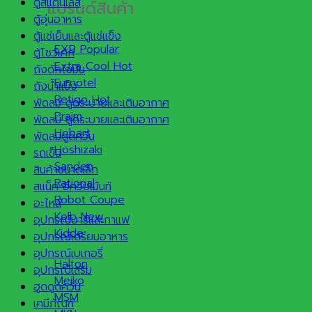
ตู้สแตนเลส
แบรนด์สินค้า
ตู้อุ่นอาหาร
ตู้แช่เย็นและตู้แช่แข็ง
EXB
ตู้โชว์เค้ก
Extra Cool
ถังดักไขมัน
Furnotel
ถังน้ำแข็ง
Retigo
พัดลม ดูดระบายและเติมอากาศ
Praim
พัดลม ดูดระบายและเติมอากาศ
Hobart
พัดลมดูดควัน
Hoshizaki
รถเข็น
Sanden
สินค้าขนาดเล็ก
Rational
สแน็ค อีควิปเม้นท์
Robot Coupe
อะไหล่
Kolb
อุปกรณ์บาร์และกาแฟ
Kidde
อุปกรณ์เตรียมอาหาร
อุปกรณ์เบเกอรี่
Halton
อุปกรณ์เสริม
Meiko
ฮูดดูดควัน
MSM
เคมีภัณฑ์