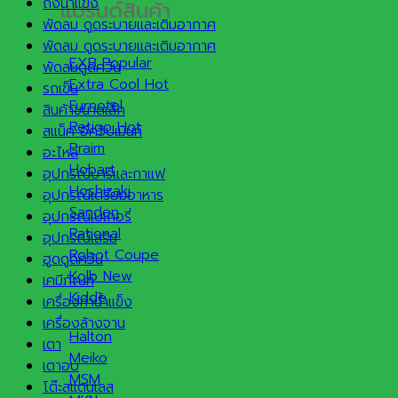
ถังน้ำแข็ง
แบรนด์สินค้า
พัดลม ดูดระบายและเติมอากาศ
พัดลม ดูดระบายและเติมอากาศ
EXB
พัดลมดูดควัน
Extra Cool
รถเข็น
Furnotel
สินค้าขนาดเล็ก
Retigo
สแน็ค อีควิปเม้นท์
Praim
อะไหล่
Hobart
อุปกรณ์บาร์และกาแฟ
Hoshizaki
อุปกรณ์เตรียมอาหาร
Sanden
อุปกรณ์เบเกอรี่
Rational
อุปกรณ์เสริม
Robot Coupe
ฮูดดูดควัน
Kolb
เคมีภัณฑ์
Kidde
เครื่องทำน้ำแข็ง
เครื่องล้างจาน
Halton
เตา
Meiko
เตาอบ
MSM
โต๊ะสแตนเลส