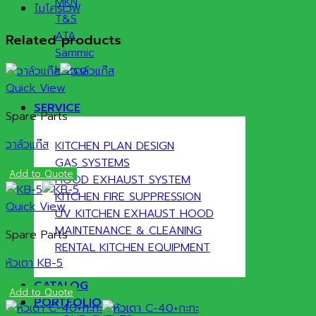
MKN
ไมโครเวฟ
T&S
ATA
Related products
Sammic
Hatco
Quick View
SERVICE
Spare Parts
วาล์วแก๊ส
KITCHEN PLAN DESIGN
GAS SYSTEMS
Add to Quote
HOOD EXHAUST SYSTEM
KITCHEN FIRE SUPPRESSION
Quick View
UV KITCHEN EXHAUST HOOD
MAINTENANCE & CLEANING
Spare Parts
RENTAL KITCHEN EQUIPMENT
หัวเตา KB-5
CATALOG
Add to Quote
PORTFOLIO