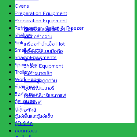
Ovens
Preparation Equipment
Preparation Equipment
Refrigerator ,Chiller & Freezer
ตู้แช่เย็นและตู้แช่แข็ง
Shelves
เครื่องล้างจาน
Sink
เครื่องทำน้ำแข็ง
Small Goods
เครื่องปั่นแบบมือถือ
Snack Equipments
ตู้โชว์เค้ก
Spare Parts
Snack Equipment
Trolley
สินค้าขนาดเล็ก
Work Table
พัดลมฮูดดูดควัน
ชั้นสแตนเลส
อุปกรณ์เบเกอรี่
ซิงค์สแตนเลส
อุปกรณ์บาร์และกาแฟ
ตู้สแตนเลส
เคมีภัณฑ์
ตู้อุ่นอาหาร
อะไหล่
ตู้แช่เย็นและตู้แช่แข็ง
ตู้โชว์เค้ก
ถังดักไขมัน