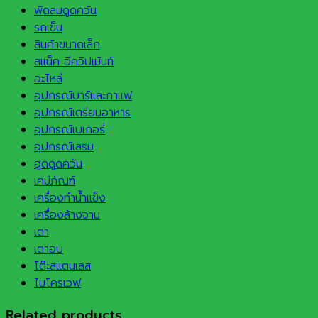
พัดลมดูดควัน
รถเข็น
สินค้าขนาดเล็ก
สแน็ค อีควิปเม้นท์
อะไหล่
อุปกรณ์บาร์และกาแฟ
อุปกรณ์เตรียมอาหาร
อุปกรณ์เบเกอรี่
อุปกรณ์เสริม
ฮูดดูดควัน
เคมีภัณฑ์
เครื่องทำน้ำแข็ง
เครื่องล้างจาน
เตา
เตาอบ
โต๊ะสแตนเลส
ไมโครเวฟ
Related products