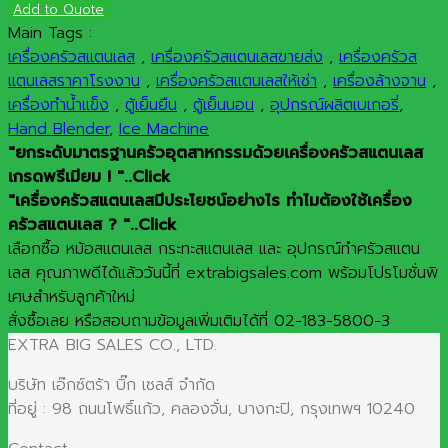
Add to Quote
Main Tags :
เครื่องครัวสแตนเลส
,
เครื่องครัวสแตนเลสขายส่ง
,
เครื่องครัวส
แตนเลสราคาโรงงาน
,
เครื่องครัวสแตนเลสให้เช่า
,
เครื่องล้างจาน
,
เครื่องทำน้ำแข็ง
,
ตู้เย็นยืน
,
ตู้เย็นนอน
,
อุปกรณ์ผลิตเบเกอรี่
,
Hand Blender
,
Ice Machine
"ยกระดับมาตรฐานครัวอุตสาหกรรมด้วยเครื่องครัวสแตนเลส
เกรดพรีเมียม ! "..Click
"เครื่องครัวสแตนเลสมีประโยชน์อย่างไร ทำไมต้องใช้เครื่อง
ครัวสแตนเลส ? "..Click
เลือกซื้อ หม้อสแตนเลส กระทะสแตนเลส และ อุปกรณ์ทำครัวสแตน
เลส คุณภาพดีได้แล้ววันนี้ที่ extrabigsales.com พร้อมโปรโมชั่นพิ
เศษสำหรับลูกค้าใหม่
สั่งซื้อเลย หรือสอบถามข้อมูลเพิ่มเติมได้ที่ 02-183-5800-3
EXTRA BIG SALES CO., LTD.
บริษัท เอ๊กซ์ตร้า บิ๊ก เซลส์ จำกัด
ที่อยู่ : 98 ถนนโพธิ์แก้ว, คลองจั่น, บางกะปิ, กรุงเทพฯ 10240