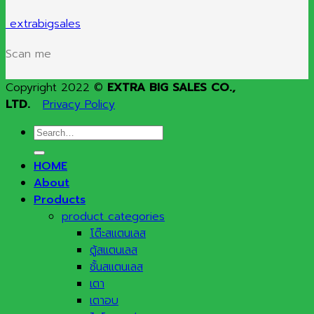
extrabigsales
Scan me
Copyright 2022 ©
EXTRA BIG SALES CO.,
LTD.
Privacy Policy
Search
for:
HOME
About
Products
product categories
โต๊ะสแตนเลส
ตู้สแตนเลส
ชั้นสแตนเลส
เตา
เตาอบ