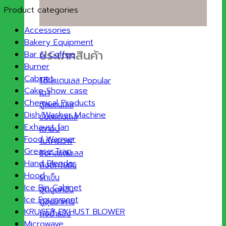
Product categories
Accessories
Bakery Equipment
ประเภทสินค้า
Bar & Coffee
Burner
Cabinet
โต๊ะสแตนเลส
Cake Show case
เตา
Chemical Products
ตู้สแตนเลส
Dish Washer Machine
ชั้นสแตนเลส
Exhaust fan
เตาอบ
Food Warmer
ไมโครเวฟ
Grease Trap
ซิงค์สแตนเลส
Hand Blender
ถังดักไขมัน
Hood
รถเข็น
Ice Bin Cabinet
ฮูดดูดควัน
Ice Equipment
ตู้อุ่นอาหาร
KRUGER EXHUST BLOWER
ถังน้ำแข็ง
Microwave