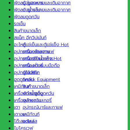
ตู้อุ่นอาหาร
พัดลม ดูดระบายและเติมอากาศ
ถังน้ำแข็ง
พัดลม ดูดระบายและเติมอากาศ
พัดลมดูดควัน
รถเข็น
สินค้าขนาดเล็ก
สแน็ค อีควิปเม้นท์
ตู้แช่เย็นและตู้แช่แข็ง
อะไหล่
เครื่องล้างจาน
อุปกรณ์บาร์และกาแฟ
เครื่องทำน้ำแข็ง
อุปกรณ์เตรียมอาหาร
เครื่องปั่นแบบมือถือ
อุปกรณ์เบเกอรี่
ตู้โชว์เค้ก
อุปกรณ์เสริม
Snack Equipment
ฮูดดูดควัน
สินค้าขนาดเล็ก
เคมีภัณฑ์
พัดลมฮูดดูดควัน
เครื่องทำน้ำแข็ง
อุปกรณ์เบเกอรี่
เครื่องล้างจาน
อุปกรณ์บาร์และกาแฟ
เตา
เคมีภัณฑ์
เตาอบ
อะไหล่
โต๊ะสแตนเลส
ไมโครเวฟ