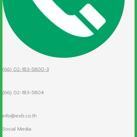
(66) 02-183-5800-3
(66) 02-183-5804
info@exb.co.th
Social Media