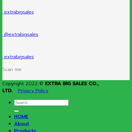
extrabigsales
@extrabigsales
extrabigsales
Scan me
Copyright 2022 ©
EXTRA BIG SALES CO.,
LTD.
Privacy Policy
Search
for:
HOME
About
Products