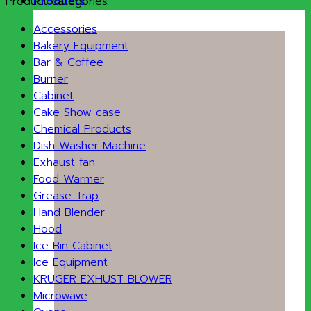
Product categories
Products
Accessories
Bakery Equipment
Bar & Coffee
Burner
Cabinet
Cake Show case
Chemical Products
Dish Washer Machine
Exhaust fan
Food Warmer
Grease Trap
Hand Blender
Hood
Ice Bin Cabinet
Ice Equipment
KRUGER EXHUST BLOWER
Microwave