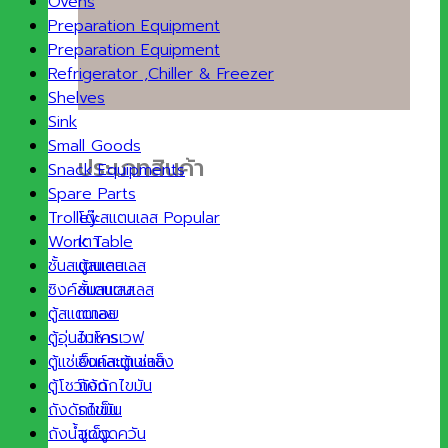
Ovens
Preparation Equipment
Preparation Equipment
Refrigerator ,Chiller & Freezer
Shelves
Sink
Small Goods
ประเภทสินค้า
Snack Equipments
Spare Parts
โต๊ะสแตนเลส
Trolley
เตา
Work Table
ตู้สแตนเลส
ชั้นสแตนเลส
ชั้นสแตนเลส
ซิงค์สแตนเลส
เตาอบ
ตู้สแตนเลส
ไมโครเวฟ
ตู้อุ่นอาหาร
ซิงค์สแตนเลส
ตู้แช่เย็นและตู้แช่แข็ง
ถังดักไขมัน
ตู้โชว์เค้ก
รถเข็น
ถังดักไขมัน
ฮูดดูดควัน
ถังน้ำแข็ง