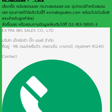
ครัวสแตนเลส ? "..Click
เลือกซื้อ หม้อสแตนเลส กระทะสแตนเลส และ อุปกรณ์ทำครัวสแตน
เลส คุณภาพดีได้แล้ววันนี้ที่ extrabigsales.com พร้อมโปรโมชั่นพิ
เศษสำหรับลูกค้าใหม่
สั่งซื้อเลย หรือสอบถามข้อมูลเพิ่มเติมได้ที่ 02-183-5800-3
EXTRA BIG SALES CO., LTD.
บริษัท เอ๊กซ์ตร้า บิ๊ก เซลส์ จำกัด
ที่อยู่ : 98 ถนนโพธิ์แก้ว, คลองจั่น, บางกะปิ, กรุงเทพฯ 10240
Contact