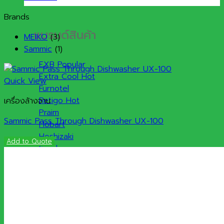
Brands
แบรนด์สินค้า
MEIKO
(3)
Sammic
(1)
EXB
Extra Cool
Quick View
Furnotel
Retigo
เครื่องล้างจาน
Praim
Sammic Pass Through Dishwasher UX-100
Hobart
Hoshizaki
Add to Quote
Sanden
Rational
Robot Coupe
Kolb
Kidde
Halton