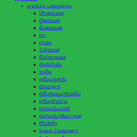
product categories
โต๊ะสแตนเลส
ตู้สแตนเลส
ชั้นสแตนเลส
เตา
เตาอบ
ไมโครเวฟ
ซิ้งค์สแตนเลส
ถังดักไขมัน
รถเข็น
เครื่องดูดควัน
ตู้อุ่นอาหาร
ตู้เย็นตู้แช่และตู้แช่แข็ง
เครื่องล้างจาน
อุปกรณ์เบเกอรี่
อุปกรณ์บาร์และกาแฟ
ตู้โชว์เค้ก
Snack Equipment