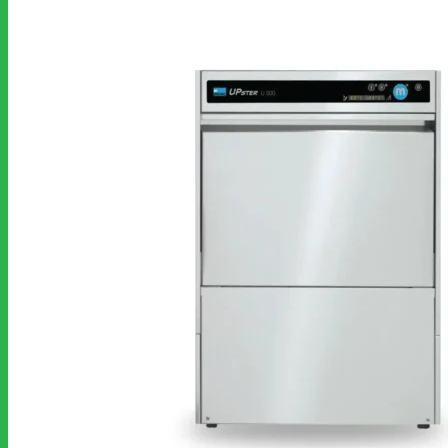
Meiko
MSM
MKN
T&S
ATA
Sammic
Hatco
SERVICE
KITCHEN PLAN DESIGN
GAS SYSTEMS
HOOD EXHAUST SYSTEM
KITCHEN FIRE SUPPRESSION
UV KITCHEN EXHAUST HOOD
MAINTENANCE & CLEANING
RENTAL KITCHEN EQUIPMENT