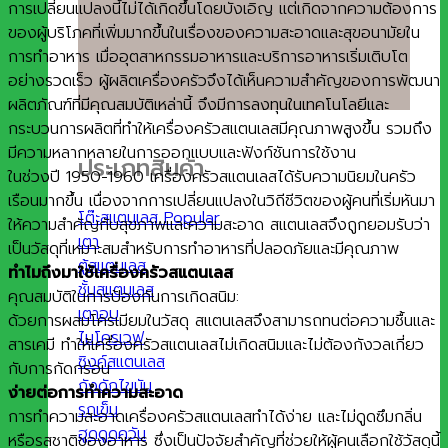
การเปลี่ยนแปลงนี้ไม่ได้เกิดขึ้นโดยบังเอิญ แต่เกิดจากความต้องการ
ของผู้บริโภคที่เพิ่มมากขึ้นในเรื่องของความสะอาดและสุขอนามัยใน
การทำอาหาร เมื่ออุตสาหกรรมอาหารและบริการอาหารเริ่มเติบโต
อย่างรวดเร็ว ผู้ผลิตเครื่องครัวจึงได้เห็นความสำคัญของการพัฒนา
ผลิตภัณฑ์ที่มีคุณสมบัติเหล่านี้ จึงมีการลงทุนในเทคโนโลยีและ
กระบวนการผลิตที่ทำให้เครื่องครัวสแตนเลสมีคุณภาพสูงขึ้น รวมถึง
มีความหลากหลายในการออกแบบและฟังก์ชันการใช้งาน
ประเภทสินค้า
ในช่วงปี 1950-1960 เครื่องครัวสแตนเลสได้รับความนิยมในครัว
เรือนมากขึ้น เนื่องจากการเปลี่ยนแปลงในวิถีชีวิตของผู้คนที่เริ่มหันมา
โต๊ะสแตนเลส
ให้ความสำคัญกับสุขภาพและความสะอาด สแตนเลสจึงถูกยอมรับว่า
เตา
เป็นวัสดุที่เหมาะสมสำหรับการทำอาหารที่ปลอดภัยและมีคุณภาพ
ตู้สแตนเลส
ทำไมถึงมาใช้เครื่องครัวสแตนเลส
ชั้นสแตนเลส
คุณสมบัติในการป้องกันการเกิดสนิม:
เตาอบ
ด้วยการผสมโครเมียมในวัสดุ สแตนเลสจึงสามารถทนต่อความชื้นและ
ไมโครเวฟ
สารเคมี ทำให้เครื่องครัวสแตนเลสไม่เกิดสนิมและไม่ต้องกังวลเกี่ยว
ซิงค์สแตนเลส
กับการกัดกร่อน
ถังดักไขมัน
ง่ายต่อการทำความสะอาด
รถเข็น
การทำความสะอาดเครื่องครัวสแตนเลสทำได้ง่าย และไม่ดูดซึมกลิ่น
ฮูดดูดควัน
หรือรสชาติของอาหาร ซึ่งเป็นปัจจัยสำคัญที่ช่วยให้ผู้คนเลือกใช้วัสดุนี้