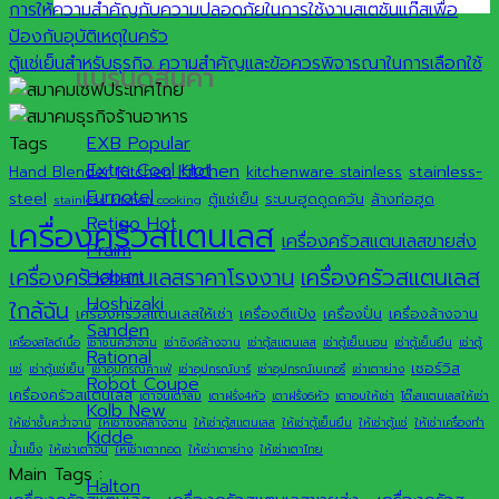
การให้ความสำคัญกับความปลอดภัยในการใช้งานสเตชันแก๊สเพื่อ
ป้องกันอุบัติเหตุในครัว
ตู้แช่เย็นสำหรับธุรกิจ ความสำคัญและข้อควรพิจารณาในการเลือกใช้
แบรนด์สินค้า
Tags
EXB
Kitchen
Extra Cool
stainless-
Hand Blender
Kitchen
kitchenware stainless
Furnotel
steel
ตู้แช่เย็น
ระบบฮูดดูดควัน
ล้างท่อฮูด
stainless kitchen cooking
Retigo
เครื่องครัวสแตนเลส
เครื่องครัวสแตนเลสขายส่ง
Praim
เครื่องครัวสแตนเลส
เครื่องครัวสแตนเลสราคาโรงงาน
Hobart
Hoshizaki
ใกล้ฉัน
เครื่องครัวสแตนเลสให้เช่า
เครื่องตีแป้ง
เครื่องปั่น
เครื่องล้างจาน
Sanden
เครื่องสไลด์เนื้อ
เช่าชั้นคว่ำจาน
เช่าซิงค์ล้างจาน
เช่าตู้สแตนเลส
เช่าตู้เย็นนอน
เช่าตู้เย็นยืน
เช่าตู้
Rational
เซอร์วิส
แช่
เช่าตู้แช่เย็น
เช่าอุปกรณ์คาเฟ่
เช่าอุปกรณ์บาร์
เช่าอุปกรณ์เบเกอรี่
เช่าเตาย่าง
Robot Coupe
เครื่องครัวสแตนเลส
เตาจีนเตาลม
เตาฝรั่ง4หัว
เตาฝรั่ง6หัว
เตาอบให้เช่า
โต๊ะสแตนเลสให้เช่า
Kolb
ให้เช่าชั้นคว่ำจาน
ให้เช่าซิงค์ล้างจาน
ให้เช่าตู้สแตนเลส
ให้เช่าตู้เย็นยืน
ให้เช่าตู้แช่
ให้เช่าเครื่องทำ
Kidde
น้ำแข็ง
ให้เช่าเตาจีน
ให้เช่าเตาทอด
ให้เช่าเตาย่าง
ให้เช่าเตาไทย
Main Tags :
Halton