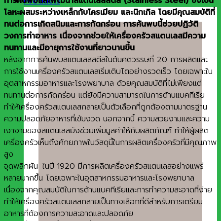
การค้นพบและพัฒนาสแตนเลสสตีล (Stainless Steel) ซึ่งเป็น
Products
โลหะผสมระหว่างเหล็กกับโครเมียม และนิกเกิล โดยมีคุณสมบัติที่
ทนต่อการเกิดสนิมและการกัดกร่อน การค้นพบนี้ช่วยปฏิวัติ
วงการทำอาหาร เนื่องจากช่วยให้เครื่องครัวสแตนเลสมีความ
ทนทานและมีอายุการใช้งานที่ยาวนานขึ้น
หลังจากการค้นพบสแตนเลสสตีลในต้นศตวรรษที่ 20 การผลิตและ
การใช้งานเครื่องครัวสแตนเลสเริ่มเติบโตอย่างรวดเร็ว โดยเฉพาะใน
อุตสาหกรรมอาหารและโรงพยาบาล ด้วยคุณสมบัติที่ไม่เพียงแต่
ทนทานต่อการกัดกร่อน แต่ยังมีความสามารถในการต้านแบคทีเรีย
ทำให้เครื่องครัวสแตนเลสกลายเป็นตัวเลือกที่ถูกต้องตามมาตรฐาน
ความปลอดภัยอาหารที่เข้มงวด นอกจากนี้ ความสวยงามและความ
เงางามของสแตนเลสยังช่วยเพิ่มมูลค่าให้กับผลิตภัณฑ์ ทำให้ผู้ผลิต
เครื่องครัวเห็นถึงศักยภาพในวัสดุนี้ในการผลิตเครื่องครัวที่มีคุณภาพ
สูง
จุดพลิกผัน: ในปี 1920 มีการผลิตเครื่องครัวสแตนเลสอย่างแพร่
หลายมากขึ้น โดยเฉพาะในอุตสาหกรรมอาหารและโรงพยาบาล
เนื่องจากคุณสมบัติในการต้านแบคทีเรียและการทำความสะอาดที่ง่าย
ทำให้เครื่องครัวสแตนเลสกลายเป็นทางเลือกที่ดีสำหรับการเตรียม
อาหารที่ต้องการความสะอาดและปลอดภัย