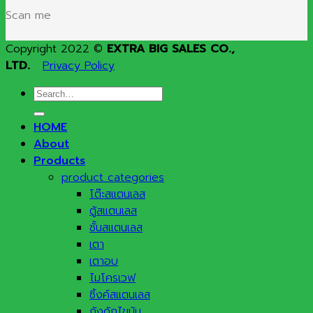
Scan me
Copyright 2022 ©
EXTRA BIG SALES CO.,
LTD.
Privacy Policy
Search
for:
HOME
About
Products
product categories
โต๊ะสแตนเลส
ตู้สแตนเลส
ชั้นสแตนเลส
เตา
เตาอบ
ไมโครเวฟ
ซิ้งค์สแตนเลส
ถังดักไขมัน