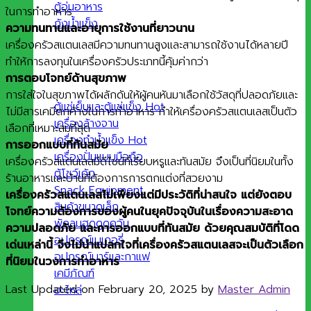
ตู้อุ่นอาหาร
ในการทำอาหาร
ถังน้ำแข็ง
ความทนทานและอายุการใช้งานที่ยาวนาน
เครื่องครัวสแตนเลสมีความทนทานสูงและสามารถใช้งานได้หลายปี
ทำให้การลงทุนในเครื่องครัวประเภทนี้คุ้มค่ากว่า
การตอบโจทย์ด้านสุขภาพ
การใส่ใจในสุขภาพได้ผลักดันให้ผู้คนหันมาเลือกใช้วัสดุที่ปลอดภัยและ
ตู้แช่เย็นและตู้แช่แข็ง
ไม่มีสารเคมีตกค้างในการทำอาหาร ทำให้เครื่องครัวสแตนเลสเป็นตัว
เครื่องล้างจาน
เลือกที่เหมาะสมที่สุด
เครื่องทำน้ำแข็ง
การออกแบบที่ทันสมัย
เครื่องปั่นแบบมือถือ
เครื่องครัวสแตนเลสมีดีไซน์ที่เรียบหรูและทันสมัย จึงเป็นที่นิยมในทั้ง
ตู้โชว์เค้ก
ร้านอาหารและบ้านที่ต้องการการตกแต่งที่สวยงาม
Snack Equipment
เครื่องครัวสแตนเลสไม่เพียงแต่มีประวัติที่น่าสนใจ แต่ยังตอบ
สินค้าขนาดเล็ก
โจทย์ความต้องการของผู้คนในยุคปัจจุบันในเรื่องความสะอาด
พัดลมฮูดดูดควัน
ความปลอดภัย และการออกแบบที่ทันสมัย ด้วยคุณสมบัติที่โดด
อุปกรณ์เบเกอรี่
เด่นเหล่านี้ จึงไม่น่าแปลกใจที่เครื่องครัวสแตนเลสจะเป็นตัวเลือก
อุปกรณ์บาร์และกาแฟ
ที่นิยมในวงการทำอาหาร
เคมีภัณฑ์
Last Updated on February 20, 2025 by
Master Admin
อะไหล่