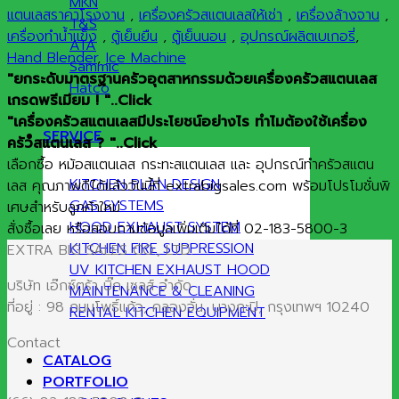
MKN
แตนเลสราคาโรงงาน
,
เครื่องครัวสแตนเลสให้เช่า
,
เครื่องล้างจาน
,
T&S
เครื่องทำน้ำแข็ง
,
ตู้เย็นยืน
,
ตู้เย็นนอน
,
อุปกรณ์ผลิตเบเกอรี่
,
ATA
Hand Blender
,
Ice Machine
Sammic
"ยกระดับมาตรฐานครัวอุตสาหกรรมด้วยเครื่องครัวสแตนเลส
Hatco
เกรดพรีเมียม ! "..Click
"เครื่องครัวสแตนเลสมีประโยชน์อย่างไร ทำไมต้องใช้เครื่อง
SERVICE
ครัวสแตนเลส ? "..Click
เลือกซื้อ หม้อสแตนเลส กระทะสแตนเลส และ อุปกรณ์ทำครัวสแตน
KITCHEN PLAN DESIGN
เลส คุณภาพดีได้แล้ววันนี้ที่ extrabigsales.com พร้อมโปรโมชั่นพิ
GAS SYSTEMS
เศษสำหรับลูกค้าใหม่
HOOD EXHAUST SYSTEM
สั่งซื้อเลย หรือสอบถามข้อมูลเพิ่มเติมได้ที่ 02-183-5800-3
KITCHEN FIRE SUPPRESSION
EXTRA BIG SALES CO., LTD.
UV KITCHEN EXHAUST HOOD
บริษัท เอ๊กซ์ตร้า บิ๊ก เซลส์ จำกัด
MAINTENANCE & CLEANING
ที่อยู่ : 98 ถนนโพธิ์แก้ว, คลองจั่น, บางกะปิ, กรุงเทพฯ 10240
RENTAL KITCHEN EQUIPMENT
Contact
CATALOG
PORTFOLIO