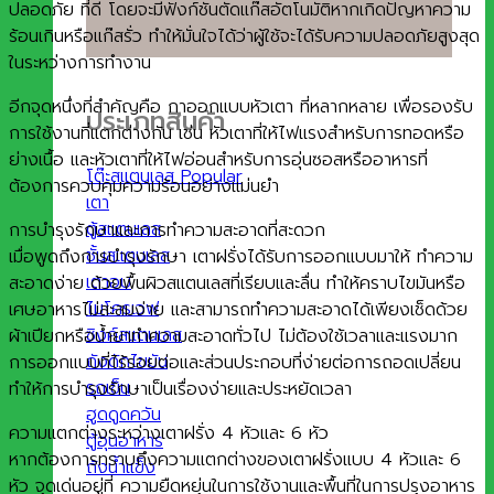
ปลอดภัย ที่ดี โดยจะมีฟังก์ชันตัดแก๊สอัตโนมัติหากเกิดปัญหาความ
ร้อนเกินหรือแก๊สรั่ว ทำให้มั่นใจได้ว่าผู้ใช้จะได้รับความปลอดภัยสูงสุด
ในระหว่างการทำงาน
อีกจุดหนึ่งที่สำคัญคือ กาออกแบบหัวเตา ที่หลากหลาย เพื่อรองรับ
ประเภทสินค้า
การใช้งานที่แตกต่างกัน เช่น หัวเตาที่ให้ไฟแรงสำหรับการทอดหรือ
ย่างเนื้อ และหัวเตาที่ให้ไฟอ่อนสำหรับการอุ่นซอสหรืออาหารที่
โต๊ะสแตนเลส
ต้องการควบคุมความร้อนอย่างแม่นยำ
เตา
ตู้สแตนเลส
การบำรุงรักษาและการทำความสะอาดที่สะดวก
ชั้นสแตนเลส
เมื่อพูดถึงการบำรุงรักษา เตาฝรั่งได้รับการออกแบบมาให้ ทำความ
เตาอบ
สะอาดง่าย ด้วยพื้นผิวสแตนเลสที่เรียบและลื่น ทำให้คราบไขมันหรือ
ไมโครเวฟ
เศษอาหารไม่สะสมง่าย และสามารถทำความสะอาดได้เพียงเช็ดด้วย
ซิงค์สแตนเลส
ผ้าเปียกหรือน้ำยาทำความสะอาดทั่วไป ไม่ต้องใช้เวลาและแรงมาก
ถังดักไขมัน
การออกแบบที่ไร้รอยต่อและส่วนประกอบที่ง่ายต่อการถอดเปลี่ยน
รถเข็น
ทำให้การบำรุงรักษาเป็นเรื่องง่ายและประหยัดเวลา
ฮูดดูดควัน
ความแตกต่างระหว่างเตาฝรั่ง 4 หัวและ 6 หัว
ตู้อุ่นอาหาร
หากต้องการทราบถึงความแตกต่างของเตาฝรั่งแบบ 4 หัวและ 6
ถังน้ำแข็ง
หัว จุดเด่นอยู่ที่ ความยืดหยุ่นในการใช้งานและพื้นที่ในการปรุงอาหาร