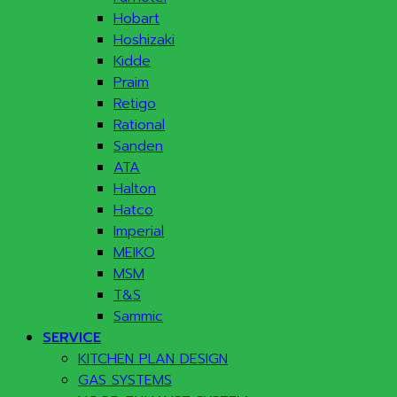
Hobart
Hoshizaki
Kidde
Praim
Retigo
Rational
Sanden
ATA
Halton
Hatco
Imperial
MEIKO
MSM
T&S
Sammic
SERVICE
KITCHEN PLAN DESIGN
GAS SYSTEMS