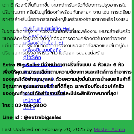
เตา 6 หัวจะมีพื้นที่มากขึ้น เหมาะสำหรับครัวที่ต้องการปรุงอาหารใน
ปริมาณมาก หรือมีเมนูที่ต้องทำพร้อมกันหลายๆ จาน เช่น การเตรียม
อาหารสำหรับมื้ออาหารขนาดใหญ่ในครัวของร้านอาหารหรือโรงแรม
ตู้แช่เย็นและตู้แช่แข็ง
ในขณะที่เตาฝรั่ง 4 หัวจะประหยัดพื้นที่และพลังงาน เหมาะสำหรับครัว
เครื่องล้างจาน
ขนาดเล็กหรือขนาดกลาง ที่ต้องการความคล่องตัวในการทำอาหาร
เครื่องทำน้ำแข็ง
แต่ไม่ต้องการพื้นที่มากนัก การใช้งานของเตาทั้งสองแบบขึ้นอยู่กับ
เครื่องปั่นแบบมือถือ
ปริมาณการปรุงอาหารและความต้องการของแต่ละร้าน
ตู้โชว์เค้ก
Snack Equipment
Extra Big Sales มีจำหน่ายเตาฝรั่งทั้งแบบ 4 หัวและ 6 หัว
สินค้าขนาดเล็ก
เพื่อให้คุณสามารถเลือกตามความต้องการและสไตล์การทำอาหาร
พัดลมฮูดดูดควัน
ของคุณได้อย่างเหมาะสม ด้วยความมุ่งมั่นในการนำเสนอสินค้าที่
อุปกรณ์เบเกอรี่
มีคุณภาพสูงและการบริการที่ดีที่สุด เราพร้อมที่จะช่วยให้ครัว
อุปกรณ์บาร์และกาแฟ
ของคุณทำงานได้อย่างราบรื่นและมีประสิทธิภาพมากที่สุด!
เคมีภัณฑ์
โทร : 02-183-5800
อะไหล่
Line id : @extrabigsales
Last Updated on February 20, 2025 by
Master Admin