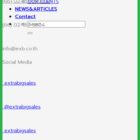
(66) 02-183-5800-3
OUR CLIENTS
NEWS&ARTICLES
Contact
Search
(66) 02-183-5804
for:
info@exb.co.th
Social Media
extrabigsales
@extrabigsales
extrabigsales