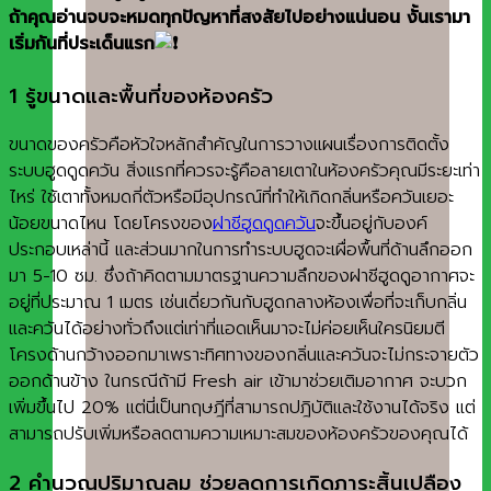
ถ้าคุณอ่านจบจะหมดทุกปัญหาที่สงสัยไปอย่างแน่นอน งั้นเรามา
เริ่มกันที่ประเด็นแรก
1 รู้ขนาดและพื้นที่ของห้องครัว
ขนาดของครัวคือหัวใจหลักสำคัญในการวางแผนเรื่องการติดตั้ง
ระบบฮูดดูดควัน สิ่งแรกที่ควรจะรู้คือลายเตาในห้องครัวคุณมีระยะเท่า
ไหร่ ใช้เตาทั้งหมดกี่ตัวหรือมีอุปกรณ์ที่ทำให้เกิดกลิ่นหรือควันเยอะ
น้อยขนาดไหน โดยโครงของ
ฝาชีฮูดดูดควัน
จะขึ้นอยู่กับองค์
ประกอบเหล่านี้ และส่วนมากในการทำระบบฮูดจะเผื่อพื้นที่ด้านลึกออก
มา 5-10 ซม. ซึ่งถ้าคิดตามมาตรฐานความลึกของฝาชีฮูดดูอากาศจะ
อยู่ที่ประมาณ 1 เมตร เช่นเดี่ยวกันกับฮูดกลางห้องเพื่อที่จะเก็บกลิ่น
และควันได้อย่างทั่วถึงแต่เท่าที่แอดเห็นมาจะไม่ค่อยเห็นใครนิยมตี
โครงด้านกว้างออกมาเพราะทิศทางของกลิ่นและควันจะไม่กระจายตัว
ออกด้านข้าง ในกรณีถ้ามี Fresh air เข้ามาช่วยเติมอากาศ จะบวก
เพิ่มขึ้นไป 20% แต่นี่เป็นทฤษฎีที่สามารถปฎิบัติและใช้งานได้จริง แต่
สามารถปรับเพิ่มหรือลดตามความเหมาะสมของห้องครัวของคุณได้
2 คำนวณปริมาณลม ช่วยลดการเกิดภาระสิ้นเปลือง