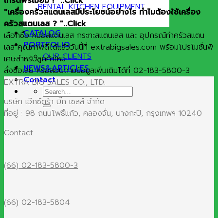
เกรดพรีเมียม ! "..Click
RENTAL KITCHEN EQUIPMENT
"เครื่องครัวสแตนเลสมีประโยชน์อย่างไร ทำไมต้องใช้เครื่อง
ครัวสแตนเลส ? "..Click
CATALOG
เลือกซื้อ หม้อสแตนเลส กระทะสแตนเลส และ อุปกรณ์ทำครัวสแตน
PORTFOLIO
เลส คุณภาพดีได้แล้ววันนี้ที่ extrabigsales.com พร้อมโปรโมชั่นพิ
OUR CLIENTS
เศษสำหรับลูกค้าใหม่
NEWS&ARTICLES
สั่งซื้อเลย หรือสอบถามข้อมูลเพิ่มเติมได้ที่ 02-183-5800-3
Contact
EXTRA BIG SALES CO., LTD.
Search
บริษัท เอ๊กซ์ตร้า บิ๊ก เซลส์ จำกัด
for:
ที่อยู่ : 98 ถนนโพธิ์แก้ว, คลองจั่น, บางกะปิ, กรุงเทพฯ 10240
Contact
(66) 02-183-5800-3
(66) 02-183-5804