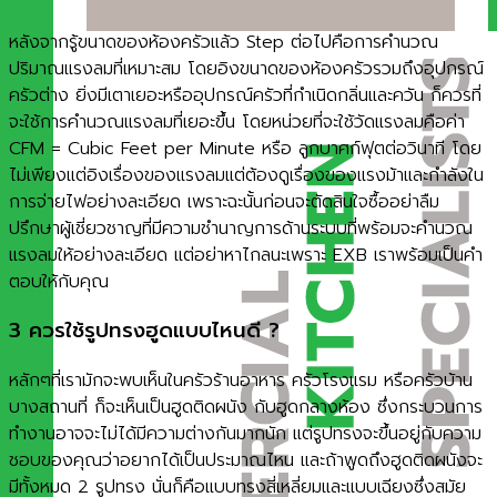
หลังจากรู้ขนาดของห้องครัวแล้ว Step ต่อไปคือการคำนวณ
ปริมาณแรงลมที่เหมาะสม โดยอิงขนาดของห้องครัวรวมถึงอุปกรณ์
ครัวต่าง ยิ่งมีเตาเยอะหรืออุปกรณ์ครัวที่กำเนิดกลิ่นและควัน ก็ควรที่
จะใช้การคำนวณแรงลมที่เยอะขึ้น โดยหน่วยที่จะใช้วัดแรงลมคือค่า
CFM = Cubic Feet per Minute หรือ ลูกบาศก์ฟุตต่อวินาที โดย
ไม่เพียงแต่อิงเรื่องของแรงลมแต่ต้องดูเรื่องของแรงม้าและกำลังใน
การจ่ายไฟอย่างละเอียด เพราะฉะนั้นก่อนจะตัดสินใจซื้ออย่าลืม
ปรึกษาผู้เชี่ยวชาญที่มีความชำนาญการด้านระบบที่พร้อมจะคำนวณ
แรงลมให้อย่างละเอียด แต่อย่าหาไกลนะเพราะ EXB เราพร้อมเป็นคำ
ตอบให้กับคุณ
3 ควรใช้รูปทรงฮูดแบบไหนดี ?
หลักๆที่เรามักจะพบเห็นในครัวร้านอาหาร ครัวโรงแรม หรือครัวบ้าน
บางสถานที่ ก็จะเห็นเป็นฮูดติดผนัง กับฮูดกลางห้อง ซึ่งกระบวนการ
ทำงานอาจจะไม่ได้มีความต่างกันมากนัก แต่รูปทรงจะขึ้นอยู่กับความ
ชอบของคุณว่าอยากได้เป็นประมาณไหน และถ้าพูดถึงฮูดติดผนังจะ
มีทั้งหมด 2 รูปทรง นั่นก็คือแบบทรงสี่เหลี่ยมและแบบเฉียงซึ่งสมัย