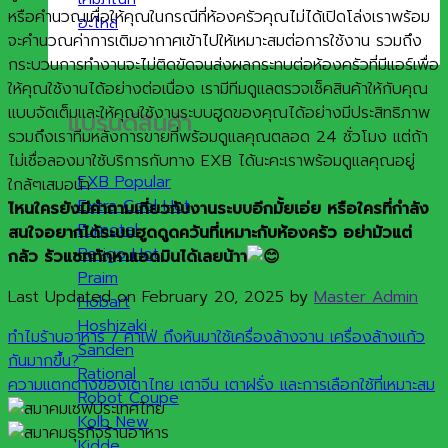
หรือคำนวณเผื่อให้คุณในกรณีที่ห้องครัวคุณไม่ได้เปิดโล่งเราพร้อม
อะไหล่
จะคำนวณค่าการเติมอากาศเข้าไปให้เหมาะสมต่อการใช้งาน รวมถึง
กระบวนการทำงานจะไม่ติดขัดจนส่งผลกระทบต่อห้องครัวที่มีแอร์เพื่อ
ให้คุณใช้งานได้อย่างต่อเนื่อง เรามีทีมดูแลตรวจเช็คสินค้าให้กับคุณ
แบบจัดเต็มและให้คุณใช้งานระบบฮูดของคุณได้อย่างมีประสิทธิภาพ
แบรนด์สินค้า
รวมถึงเราทีมหลังการขายที่พร้อมดูแลคุณตลอด 24 ชั่วโมง แต่ถ้า
ไม่เชื่อลองมาใช้บริการกับทาง EXB ได้นะคะเราพร้อมดูแลคุณอยู่
EXB
ใกล้ๆเสมอน้า
Extra Cool
ไหนใครยังมีคำถามเกี่ยวกับงานระบบอีกมั้ยเอ่ย หรือใครที่กำลัง
Furnotel
สนใจอยากได้ระบบฮูดดูดควันที่เหมาะกับห้องครัว อย่ามัวแต่
Retigo
กลัว รัวแซททักหาแอดมินได้เลยน้าา
Praim
Last Updated on February 20, 2025 by
Master Admin
Hobart
Hoshizaki
ทำไมร้านอาหาร / คาเฟ่ ถึงหันมาใช้เครื่องล้างจาน เครื่องล้างแก้ว
Sanden
กันมากขึ้น?
Rational
ความแตกต่างของเตาไทย เตาจีน เตาฝรั่ง และการเลือกใช้ที่เหมาะสม
Robot Coupe
Kolb
Kidde