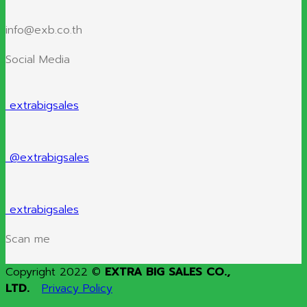
info@exb.co.th
Social Media
extrabigsales
@extrabigsales
extrabigsales
Scan me
Copyright 2022 ©
EXTRA BIG SALES CO.,
LTD.
Privacy Policy