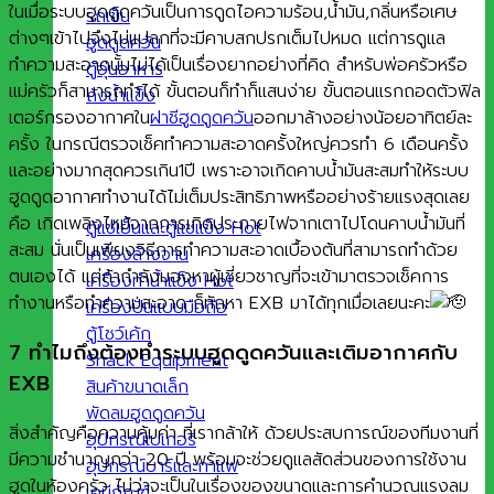
ในเมื่อระบบฮูดดูดควันเป็นการดูดไอความร้อน,น้ำมัน,กลิ่นหรือเศษ
รถเข็น
ต่างๆเข้าไปจึงไม่แปลกที่จะมีคาบสกปรกเต็มไปหมด แต่การดูแล
ฮูดดูดควัน
ทำความสะอาดนั้นไม่ได้เป็นเรื่องยากอย่างที่คิด สำหรับพ่อครัวหรือ
ตู้อุ่นอาหาร
แม่ครัวก็สามารถทำได้ ขั้นตอนก็ทำก็แสนง่าย ขั้นตอนแรกถอดตัวฟิล
ถังน้ำแข็ง
เตอร์กรองอากาศใน
ฝาชีฮูดดูดควัน
ออกมาล้างอย่างน้อยอาทิตย์ละ
ครั้ง ในกรณีตรวจเช็คทำความสะอาดครั้งใหญ่ควรทำ 6 เดือนครั้ง
และอย่างมากสุดควรเกิน1ปี เพราะอาจเกิดคาบน้ำมันสะสมทำให้ระบบ
ฮูดดูดอากาศทำงานได้ไม่เต็มประสิทธิภาพหรืออย่างร้ายแรงสุดเลย
คือ เกิดเพลิงไหม้จากการเกิดประกายไฟจากเตาไปโดนคาบน้ำมันที่
ตู้แช่เย็นและตู้แช่แข็ง
สะสม นั่นเป็นเพียงวิธีการทำความสะอาดเบื้องต้นที่สามารถทำด้วย
เครื่องล้างจาน
ตนเองได้ แต่ถ้ากำลังมองหาผู้เชี่ยวชาญที่จะเข้ามาตรวจเช็คการ
เครื่องทำน้ำแข็ง
ทำงานหรือทำความสะอาด ก็ทักหา EXB มาได้ทุกเมื่อเลยนะคะ
เครื่องปั่นแบบมือถือ
ตู้โชว์เค้ก
7 ทำไมถึงต้องทำระบบฮูดดูดควันและเติมอากาศกับ
Snack Equipment
EXB
สินค้าขนาดเล็ก
พัดลมฮูดดูดควัน
สิ่งสำคัญคือความคุ้มค่า ที่เรากล้าให้ ด้วยประสบการณ์ของทีมงานที่
อุปกรณ์เบเกอรี่
มีความชำนาญกว่า 20 ปี พร้อมจะช่วยดูแลสัดส่วนของการใช้งาน
อุปกรณ์บาร์และกาแฟ
ฮูดในห้องครัว ไม่ว่าจะเป็นในเรื่องของขนาดและการคำนวณแรงลม
เคมีภัณฑ์