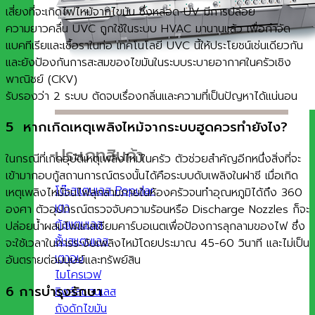
เสี่ยงที่จะเกิดไฟไหม้จากไขมัน ซึ่งหลอด UV มีการปล่อย
ความยาวคลื่น UVC ถูกใช้ในระบบ HVAC มานานแล้ว เพื่อกำจัด
แบคทีเรียและเชื้อราในท่อ เทคโนโลยี UVC นี้ให้ประโยชน์เช่นเดียวกัน
และยังป้องกันการสะสมของไขมันในระบบระบายอากาศในครัวเชิง
พาณิชย์ (CKV)
รับรองว่า 2 ระบบ ตัดจบเรื่องกลิ่นและความที่เป็นปัญหาได้แน่นอน
5 หากเกิดเหตุเพลิงไหม้จากระบบฮูดควรทำยังไง?
ประเภทสินค้า
ในกรณีที่เกิดอุบัติเหตุเพลิงไหม้ในครัว ตัวช่วยสำคัญอีกหนึ่งสิ่งที่จะ
เข้ามากอบกู้สถานการณ์ตรงนั้นได้คือระบบดับเพลิงในฝาชี เมื่อเกิด
โต๊ะสแตนเลส
เหตุเพลิงไหม้จนไฟลุกลามภายในห้องครัวจนทำอุณหภูมิได้ถึง 360
เตา
องศา ตัวอุปกรณ์ตรวจจับความร้อนหรือ Discharge Nozzles ก็จะ
ตู้สแตนเลส
ปล่อยน้ำผสมโพแทสเซียมคาร์บอเนตเพื่อป้องการลุกลามของไฟ ซึ่ง
ชั้นสแตนเลส
จะใช้เวลาในการระงับเพลิงไหม้โดยประมาณ 45-60 วินาที และไม่เป็น
เตาอบ
อันตรายต่อมนุษย์และทรัพย์สิน
ไมโครเวฟ
6 การบำรุงรักษา
ซิงค์สแตนเลส
ถังดักไขมัน