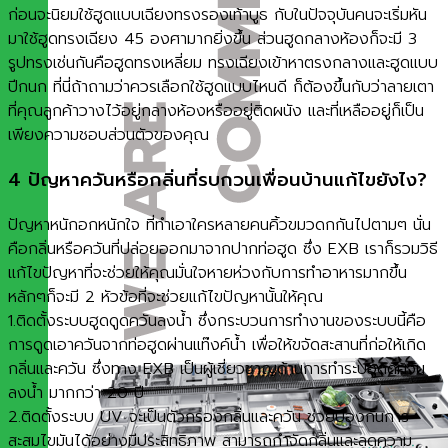
ก่อนจะนิยมใช้ฮูดแบบเฉียงทรงรองเท้าบูธ กับในปัจจุบันคนจะเริ่มหัน
มาใช้ฮูดทรงเฉียง 45 องศามากยิ่งขึ้น ส่วนฮูดกลางห้องก็จะมี 3
รูปทรงเช่นกันคือฮูดทรงเหลี่ยม ทรงเฉียงเข้าหาตรงกลางและฮูดแบบ
ปีกนก ที่นี่ถ้าถามว่าควรเลือกใช้ฮูดแบบไหนดี ก็ต้องขึ้นกับว่าลายเตา
ที่คุณลูกค้าวางไว้อยู่กลางห้องหรืออยู่ติดผนัง และที่เหลืออยู่ก็เป็น
เพียงความชอบส่วนตัวของคุณ
4 ปัญหาควันหรือกลิ่นที่รบกวนเพื่อนบ้านแก้ไขยังไง?
ปัญหาหนักอกหนักใจ ที่ทำเอาใครหลายคนคิ้วขมวดกกันไปตามๆ นั่น
คือกลิ่นหรือควันที่ปล่อยออกมาจากปากท่อฮูด ซึ่ง EXB เราก็รวมวิธี
แก้ไขปัญหาที่จะช่วยให้คุณมั่นใจหายห่วงกับการทำอาหารมากขึ้น
หลักๆก็จะมี 2 หัวข้อที่จะช่วยแก้ไขปัญหานั้นให้คุณ
1.ติดตั้งระบบฮูดดูดควันลงน้ำ ซึ่งกระบวนการทำงานของระบบนี้คือ
การดูดเอาควันจากท่อฮูดผ่านแท๊งค์น้ำ เพื่อให้ขจัดสะสานที่ก่อให้เกิด
กลิ่นและควัน ซึ่งทาง EXB เป็นผู้เชี่ยวชาญด้านการทำระบฮูดดควัน
ลงน้ำ มากกว่า 20 ปี
2.ติดตั้งระบบ UV จะเป็นตัวกรองกลิ่นและควัน ช่วยป้องกันการ
สะสมไขมันได้อย่างมีประสิทธิภาพ สามารถกำจัดกลิ่นและลดความ