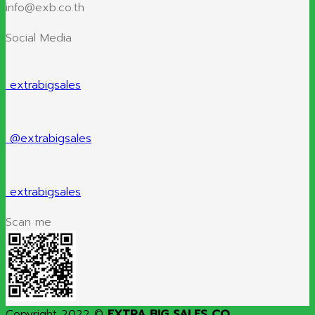
info@exb.co.th
Social Media
extrabigsales
@extrabigsales
extrabigsales
Scan me
Copyright 2022 ©
EXTRA BIG SALES CO.,