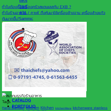
MKN
T&S
ทำไมต้องซื้อเครื่องครัวสแตนเลสกับ EXB ?
ATA
ทำไมร้านอาหาร / คาเฟ่ ถึงหันมาใช้เครื่องล้างจาน เครื่องล้างแก้ว
Sammic
กันมากขึ้น?
Hatco
SERVICE
KITCHEN PLAN DESIGN
GAS SYSTEMS
HOOD EXHAUST SYSTEM
KITCHEN FIRE SUPPRESSION
UV KITCHEN EXHAUST HOOD
MAINTENANCE & CLEANING
RENTAL KITCHEN EQUIPMENT
CATALOG
Tags
PORTFOLIO
Kitchen
Kitchen
Hand Blender
kitchenware stainless
kitchenWare