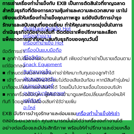
การเช่าเครื่องทำน้ำแข็งกับ EXB เป็นการตัดสินใจที่ชาญฉลาด
สำหรับธุรกิจที่ต้องการความคุ้มค่าและความสะดวกสบาย เราไม่
เพียงแต่ให้เครื่องทำน้ำแข็งคุณภาพสูง แต่ยังมีบริการบำรุง
รักษาและสนับสนุนที่ยอดเยี่ยม ทำให้คุณสามารถมุ่งมั่นในการ
ตู้แช่เย็นและตู้แช่แข็ง
ดำเนินธุรกิจได้อย่างเต็มที่ ติดต่อเราเพื่อปรึกษาและเลือก
เครื่องล้างจาน
แพ็คเกจการเช่าที่เหมาะสมกับธุรกิจของคุณวันนี้
เครื่องทำน้ำแข็ง
เครื่องปั่นแบบมือถือ
ข้อดีการเช่า
ตู้โชว์เค้ก
■ ลูกค้าไม่ต้องจ่ายเงินก้อนในทันที เพียงจ่ายค่าเช่าเป็นรายเดือนตาม
Snack Equipment
แต่ข้อตกลง
สินค้าขนาดเล็ก
■ กำหนดช่วงเวลาการจ่ายค่าเช่าให้เหมาะกับทุนของลูกค้าได้
พัดลมฮูดดูดควัน
■ เข้าถึงเทคโนโลยีใหม่ได้โดยไม่ต้องเสียเงินก้อน หากมีสินค้ารุ่นใหม่
อุปกรณ์เบเกอรี่
มาก็ขอเปลี่ยนการเช่าสินค้าได้ โดยเป็นไปตามเงื่อนไขของบริษัท
อุปกรณ์บาร์และกาแฟ
■ หากเครื่องมีปัญหา ผู้ให้เช่าจะเข้ามาดูแลหรือเปลี่ยนเครื่องใหม่ให้
เคมีภัณฑ์
ทันที โดยลูกค้าไม่ต้องเสียค่าใช้จ่ายเพิ่ม
อะไหล่
EXB มีบริการบำรุงรักษาและซ่อมแซม
เครื่องทำน้ำแข็งให้เช่า
ตลอดระยะเวลาเช่า คุณสามารถมั่นใจได้ว่าเครื่องจะทำงานได้
อย่างต่อเนื่องและมีประสิทธิภาพ พร้อมให้คำปรึกษาและช่วยเหลือ