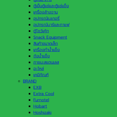
ตู้เย็นตู้แช่และตู้แช่แข็ง
เครื่องล้างจาน
อุปกรณ์เบเกอรี่
อุปกรณ์บาร์และกาแฟ
ตู้โชว์เค้ก
Snack Equipment
สินค้าขนาดเล็ก
เครื่องทำน้ำแข็ง
ถังน้ำแข็ง
ภาชนะสแตนเลส
อะไหล่
เคมีภัณฑ์
BRAND
EXB
Extra Cool
Furnotel
Hobart
Hoshizaki