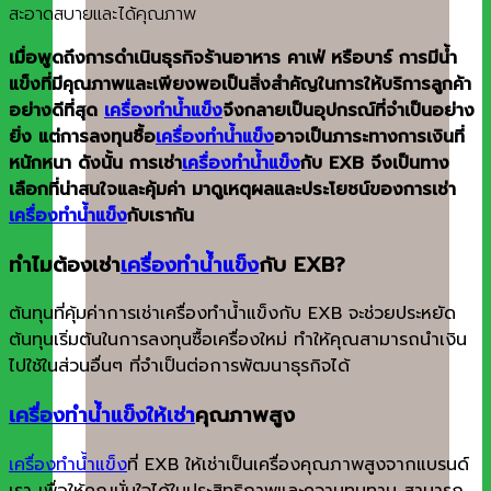
เมื่อพูดถึงการดำเนินธุรกิจร้านอาหาร คาเฟ่ หรือบาร์ การมีน้ำ
แข็งที่มีคุณภาพและเพียงพอเป็นสิ่งสำคัญในการให้บริการลูกค้า
อย่างดีที่สุด
เครื่องทำน้ำแข็ง
จึงกลายเป็นอุปกรณ์ที่จำเป็นอย่าง
ยิ่ง แต่การลงทุนซื้อ
เครื่องทำน้ำแข็ง
อาจเป็นภาระทางการเงินที่
หนักหนา ดังนั้น การเช่า
เครื่องทำน้ำแข็ง
กับ EXB จึงเป็นทาง
เลือกที่น่าสนใจและคุ้มค่า มาดูเหตุผลและประโยชน์ของการเช่า
เครื่องทำน้ำแข็ง
กับเรากัน
ทำไมต้องเช่า
เครื่องทำน้ำแข็ง
กับ EXB?
ต้นทุนที่คุ้มค่าการเช่าเครื่องทำน้ำแข็งกับ EXB จะช่วยประหยัด
ต้นทุนเริ่มต้นในการลงทุนซื้อเครื่องใหม่ ทำให้คุณสามารถนำเงิน
ไปใช้ในส่วนอื่นๆ ที่จำเป็นต่อการพัฒนาธุรกิจได้
เครื่องทำน้ำแข็งให้เช่า
คุณภาพสูง
เครื่องทำน้ำแข็ง
ที่ EXB ให้เช่าเป็นเครื่องคุณภาพสูงจากแบรนด์
เรา เพื่อให้คุณมั่นใจได้ในประสิทธิภาพและความทนทาน สามารถ