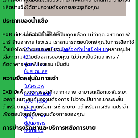
ผลิตน้ำแข็งได้ตามความต้องการของธุรกิจคุณ
ประเภทของน้ำแข็ง
ประเภทสินค้า
EXB มีประเภทของน้ำแข็งให้กับคุณเลือก ไม่ว่าคุณจะเปิดคาเฟ่
บาร์ ร้านอาหาร โรงแรม เราสามารถตอบโจทย์คุณในการเลือกใช้
โต๊ะสแตนเลส
น้ำแข็งได้อย่างเหมาะสม เรามี
เครื่องทำน้ำแข็งให้เช่า
หลายรุ่นให้
เตา
เลือกตามความต้องการของคุณ ไม่ว่าจะเป็นร้านอาหาร /
ตู้สแตนเลส
ภัตตาคาร คาเฟ่ โรงแรม เป็นต้น
ชั้นสแตนเลส
ความยืดหยุ่นในการเช่า
เตาอบ
ไมโครเวฟ
EXB มีแพ็คเกจการเช่าที่หลากหลาย สามารถเลือกเช่าในระยะ
ซิงค์สแตนเลส
เวลาที่เหมาะสมกับความต้องการ ไม่ว่าจะเป็นการเช่าระยะสั้น
ถังดักไขมัน
สำหรับงานอีเวนต์หรือการเช่าระยะยาวสำหรับการใช้งานประจำ
รถเข็น
เพื่อตอบโจทย์กับความต้องการของคุณ
ฮูดดูดควัน
ตู้อุ่นอาหาร
การบำรุงรักษาและบริการหลังการขาย
ถังน้ำแข็ง