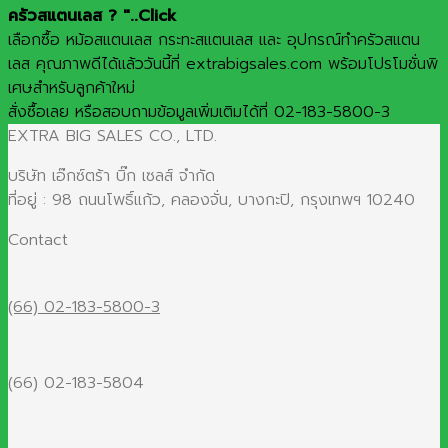
ครัวสแตนเลส ? "..Click
เลือกซื้อ หม้อสแตนเลส กระทะสแตนเลส และ อุปกรณ์ทำครัวสแตน
เลส คุณภาพดีได้แล้ววันนี้ที่ extrabigsales.com พร้อมโปรโมชั่นพิ
เศษสำหรับลูกค้าใหม่
สั่งซื้อเลย หรือสอบถามข้อมูลเพิ่มเติมได้ที่ 02-183-5800-3
EXTRA BIG SALES CO., LTD.
บริษัท เอ๊กซ์ตร้า บิ๊ก เซลส์ จำกัด
ที่อยู่ : 98 ถนนโพธิ์แก้ว, คลองจั่น, บางกะปิ, กรุงเทพฯ 10240
Contact
(66) 02-183-5800-3
(66) 02-183-5804