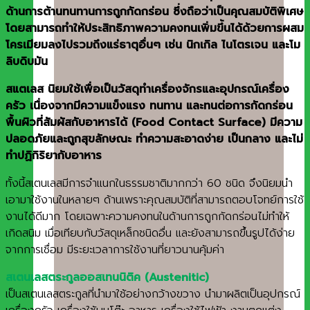
ด้านการต้านทนทานการถูกกัดกร่อน ซึ่งถือว่าเป็นคุณสมบัติพิเศษ
โดยสามารถทำให้ประสิทธิภาพความคงทนเพิ่มขึ้นได้ด้วยการผสม
โครเมียมลงไปรวมถึงแร่ธาตุอื่นๆ เช่น นิกเกิล ไนโตรเจน และโม
ลิบดิบมัน
สแตเลส นิยมใช้เพื่อเป็นวัสดุทำเครื่องจักรและอุปกรณ์เครื่อง
ครัว เนื่องจากมีความแข็งแรง ทนทาน และทนต่อการกัดกร่อน
พื้นผิวที่สัมผัสกับอาหารได้ (Food Contact Surface) มีความ
ปลอดภัยและถูกสุขลักษณะ ทำความสะอาดง่าย เป็นกลาง และไม่
ทำปฏิกิริยากับอาหาร
ทั้งนี้สเตนเลสมีการจำแนกในธรรมชาติมากกว่า 60 ชนิด จึงนิยมนำ
เอามาใช้งานในหลายๆ ด้านเพราะคุณสมบัติที่สามารถตอบโจทย์การใช้
งานได้ดีมาก โดยเฉพาะความคงทนในด้านการถูกกัดกร่อนไม่ทำให้
เกิดสนิม เมื่อเทียบกับวัสดุเหล็กชนิดอื่น และยังสามารถขึ้นรูปได้ง่าย
จากการเชื่อม มีระยะเวลาการใช้งานที่ยาวนานคุ้มค่า
สเตนเลสตระกูลออสเทนนิติค (Austenitic)
เป็นสเตนเลสตระกูลที่นำมาใช้อย่างกว้างขวาง นำมาผลิตเป็นอุปกรณ์