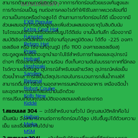
แบรนด์สินค้า
สามารถต้านทานการแตกร้าว จากการกัดกร่อนด้วยแรงเค้นสูงและ
การกัดกร่อนเป็นรู ทนต่อสารคลอไรด์ทำให้ใช้ในสภาพแวดล้อมที่มี
ความเป็นกรดหรือด่างสูงได้ ต้านทานการกัดกร่อนได้ดี เนื่องจากมี
EXB
ส่วนผสมของโครเมียมสูงและเพิ่มส่วนผสมของธาตุโมลิบดิบนัม
Extra Cool
ไนโตรเจนใช้ในงานเชื่อมและขึ้นรูปได้ดีเช่น งานปั๊มก้นลึก เนื่องจากมี
Furnotel
สมบัติเชิงกลดีเลิศในการใช้งานที่อุณหภูมิติดลบ ได้ถึง -225 องศา
Retigo
เซลเซียส หรือ ใช้งานที่อุณภูมิ (ถึง 1100 องศาเซลเซลเซียส)
Praim
ตระกูลดูเพล็กซ์มักจะถูกนำเอาไปใช้สำหรับการทำแผงและอุปกรณ์
Hobart
ต่างๆ ที่ใช้แลกเปลี่ยนความร้อน ถึงเก็บความดันในบรรยากาศที่มีคลอ
Hoshizaki
ไรด์ความเข้มข้นสูง อุปกรณ์สำหรับขนย้ายวัสดุ อุปกรณ์หล่อเย็น
Sanden
ด้วยน้ำทะเล การใช้เป็นวัสดุประกอบในกระบวนการกลั่นน้ำทะเลให้
Rational
สามารถดื่มได้ ใช้ในงานอุตสาหกรรมหมักดองอาหาร เหมืองฉีดน้ำ
Robot Coupe
และอุตสาหกรรมแก๊สและน้ำมันอีกด้วย
Kolb
การเปรียบเทียบคุณสมบัติของสเตนเลสในแต่ละเกรด
Kidde
1.สแตนเลส 304
– จะใช้สำหรับงานทั่วไป มีคุณสมบัติหลักคือไม่
Halton
เป็นสนิม จึงสามารถทนต่อการกัดกร่อนได้สูง ปรับขึ้นรูปได้ด้วยความ
Meiko
เย็น และเชื่อมเข้ากันได้ง่าย
MSM