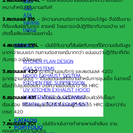
2.สแตนเลส 304L
– เน้นสำหรับใช้งานเชื่อมต่อที่ดีกว่าแบบแรก
MKN
เหมาะสำหรับใช้ในงานแท้งค์
T&S
ATA
3.สแตนเลส 316
– มีความคงทนต่อการกัดกร่อนได้สูง จึงใช้ในงาน
Sammic
ที่ต้องสัมผัสกับกรด สารเคมี โดยอาจจะมีปฏิกิริยากับกรดบ้าง แต่
Hatco
เกิดขึ้นเพียงเล็กน้อยเท่านั้น
4.สแตนเลส 316L
– เน้นใช้กับงานที่สัมผัสกับกรดที่มีความเข้มข้นสูง
SERVICE
มากกว่าแบบแรก ทนทานต่อสารเคมีมากกว่า แน่นอนว่าปฏิกิริยาที่เกิด
กับกรด จะมีน้อยมาก
KITCHEN PLAN DESIGN
GAS SYSTEMS
5.สแตนเลส 420
(มาตรฐานอเมริกา) และสแตนเลส 420J
HOOD EXHAUST SYSTEM
(มาตรฐานญี่ปุ่น) – เป็นสแตนเลสที่ใช้งานสำหรับการชุบแข็ง ในเกรดนี้
KITCHEN FIRE SUPPRESSION
เมื่อนำไปชุบแข็งแล้ว จะมีความแข็งขึ้นราว 58 HRC
UV KITCHEN EXHAUST HOOD
MAINTENANCE & CLEANING
6.สแตนเลส 431
– เป็นสแตนเลสที่มีการเคลือบผิวให้แข็งมา
RENTAL KITCHEN EQUIPMENT
เรียบร้อย ใช้ในงานชุบแข็งได้ ซึ่งจะอยู่ที่ 50-55 HRC น้อยกว่าใน
เกรด 420
CATALOG
7.สแตนเลส 301
– เน้นใช้งานในการทำสายพานลำเลียง งาน
PORTFOLIO
คอนแทค และงานสปริง