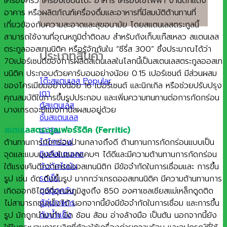
เครื่องครัว เครื่องใช้บนโต๊ะ อาหาร เครื่องใช้ไฟฟ้า งานตกแต่ง
อาคาร หรือผลิตภัณฑ์เครื่องดื่มและอาหารที่มีสมบัติต้านทานที่
เกี่ยวข้องกับความสะอาดและสุขอนามัย โดยสแตนเลสตระกูลนี้
สามารถใช้งานที่อุณหภูมิต่ำติดลบ สำหรับถังเก็บแก๊สเหลว สแตนเลส
ตระกูลออสเทนนิติค หรือรู้จักกันใน “ซีรี่ส 300” ซึ่งประมาณได้ว่า
ประเภทสินค้า
70เปอร์เซนต์ของการผลิตสเตนเลสในโลกนี้เป็นสเตนเลสตระกูลออสเท
นนิติค ประกอบด้วยคาร์บอนอย่างน้อย 0.15 เปอร์เซนต์ มีส่วนผสม
โต๊ะสแตนเลส
ของโครเมียมอย่างน้อย 16 เปอร์เซนต์ และนิกเกิล หรือช่วยปรับปรุง
เตา
คุณสมบัติในการขึ้นรูปประกอบ และเพิ่มความทนทานต่อการกัดกร่อน
ตู้สแตนเลส
บางเกรดจะมีแมงกานีสผสมอยู่ด้วย
ชั้นสแตนเลส
เตาอบ
สเตนเลสตระกูลเฟอร์ริติค (Ferritic)
ไมโครเวฟ
ต้านทานการกัดกร่อนปานกลางถึงดี ต้านทานการกัดกร่อนแบบเป็น
ซิงค์สแตนเลส
จุดและแบบมุมอับในซอกแคบๆ ได้ดีและมีความต้านทานการกัดกร่อน
ถังดักไขมัน
ใต้แรงเค้นดีกว่าเกรดออสเทนนิติก มีข้อจำกัดในการเชื่อมและ การขึ้น
รถเข็น
รูป เช่น ดัด ดึงขึ้นรูป มากกว่าเกรดออสเทนนิติค มีความต้านทานการ
ฮูดดูดควัน
เกิดออกซิไดซ์ที่อุณหภูมิสูงถึง 850 องศาเซลเซียสแม่เหล็กดูดติด
ตู้อุ่นอาหาร
ไม่สามารถชุบแข็งได้ นอกจากนี้ยังมีข้อจำกัดในการเชื่อม และการขึ้น
ถังน้ำแข็ง
รูป มักถูกนำมาทำ มีด ช้อน ส้อม อ่างล้างมือ เป็นต้น นอกจากนี้ยัง