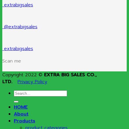
extrabigsales
@extrabigsales
extrabigsales
Scan me
Copyright 2022 ©
EXTRA BIG SALES CO.,
LTD.
Privacy Policy
Search
for:
HOME
About
Products
product categories