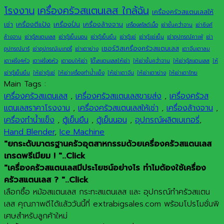
เครื่องครัวสแตนเลส ใกล้ฉัน
โรงงาน
เครื่องครัวสแตนเลสให้
เช่า
เครื่องตีแป้ง
เครื่องปั่น
เครื่องล้างจาน
เครื่องสไลด์เนื้อ
เช่าชั้นคว่ำจาน
เช่าซิงค์
ล้างจาน
เช่าตู้สแตนเลส
เช่าตู้เย็นนอน
เช่าตู้เย็นยืน
เช่าตู้แช่
เช่าตู้แช่เย็น
เช่าอุปกรณ์คาเฟ่
เช่า
เซอร์วิสเครื่องครัวสแตนเลส
อุปกรณ์บาร์
เช่าอุปกรณ์เบเกอรี่
เช่าเตาย่าง
เตาจีนเตาลม
เตาฝรั่ง4หัว
เตาฝรั่ง6หัว
เตาอบให้เช่า
โต๊ะสแตนเลสให้เช่า
ให้เช่าชั้นคว่ำจาน
ให้เช่าตู้สแตนเลส
ให้
เช่าตู้เย็นยืน
ให้เช่าตู้แช่
ให้เช่าเครื่องทำน้ำแข็ง
ให้เช่าเตาจีน
ให้เช่าเตาย่าง
ให้เช่าเตาไทย
Main Tags :
เครื่องครัวสแตนเลส
,
เครื่องครัวสแตนเลสขายส่ง
,
เครื่องครัวส
แตนเลสราคาโรงงาน
,
เครื่องครัวสแตนเลสให้เช่า
,
เครื่องล้างจาน
,
เครื่องทำน้ำแข็ง
,
ตู้เย็นยืน
,
ตู้เย็นนอน
,
อุปกรณ์ผลิตเบเกอรี่
,
Hand Blender
,
Ice Machine
"ยกระดับมาตรฐานครัวอุตสาหกรรมด้วยเครื่องครัวสแตนเลส
เกรดพรีเมียม ! "..Click
"เครื่องครัวสแตนเลสมีประโยชน์อย่างไร ทำไมต้องใช้เครื่อง
ครัวสแตนเลส ? "..Click
เลือกซื้อ หม้อสแตนเลส กระทะสแตนเลส และ อุปกรณ์ทำครัวสแตน
เลส คุณภาพดีได้แล้ววันนี้ที่ extrabigsales.com พร้อมโปรโมชั่นพิ
เศษสำหรับลูกค้าใหม่