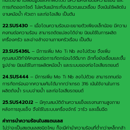
กันได้ง่าย เปลี่ยนรูปและหักพับได้ดี มีความคงทนต่อความร้อน และ
การเกิดออกไซด์ ไม่เหว้นแม้กระทั่งบริเวณแนวเชื่อม จึงเน้นใช้ผลิตใน
งานหม้อน้ำ หัวเตา และท่อไอเสีย เป็นต้น
22.SUS430
– เมื่อโดนความร้อนจะขยายตัวเพียงเล็กน้อย มีความ
คงทนต่อความร้อน สามารถดัดแปลงได้ง่าย นิยมใช้ในการผลิต
เครื่องครัว และอ่างล้างจานภายครัวเรือน เป็นต้น
23.SUS436L
– มีการเพิ่ม Mo Ti Nb ลงไปด้วย จึงเพิ่ม
คุณสมบัติทำให้คงทนต่อการกัดกร่อนได้ดีมาก อีกทั้งยังเชื่อมและขึ้น
รูปง่าย นิยมใช้ในการผลิตหม้อน้ำ และระบบของท่อไอเสียรถยนต์
24.SUS444
– มีการเพิ่ม Mo Ti Nb ลงไปด้วย สามารถทนต่อ
การกัดกร่อนจากความเค้นได้มากกว่าเกรด 316 เน้นใช้งานในการ
ผลิตถังน้ำ ระบบจ่ายน้ำ และท่อไอเสียรถยนต์
25.SUS420J2
– มีคุณสมบัติด้านความแข็งแรงทนทานสูงภาย
หลังการชุบแข็ง จึงใช้ในระบบเครื่องจักร์ วาร์ว และเข็มฉีด
ค่าการนำความร้อนในสแตนเลส
ไม่ว่าจะเป็นสแตนเลสชนิดไหน ก็จะมีค่านำความร้อนที่ต่ำกว่าเหล็กกล้า