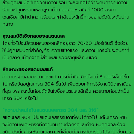
ส่วนคุณสมบัติที่เกี่ยวกับความร้อน จะสังเกตได้ว่าระดับการทนความ
ร้อนจะมีจุดหลอมเหลวสูง เมื่อเทียบกับเซรามิกที่ 1000 องศา
เซลเซียส มีค่านำความร้อนและค่าสัมประสิทธิ์การขยายตัวในระดับปาน
กลาง
คุณสมบัติเชิงกลของสแตนเลส
โดยทั่วไปจะมีส่วนผสมของเหล็กอยู่ราว 70-80 เปอร์เซ็นต์ ซึ่งช่วย
ให้มีคุณสมบัติที่สำคัญคือ ความแข็งแรง และความแกร่งในระดับค่าที่
เป็นกลาง เนื่องจากมีส่วนผสมของธาตุเหล็กนั่นเอง
ลักษณะของสแตนเลสแท้
ค่ามาตรฐานของสแตนเลสแท้ ควรมีค่านิกเกิลตั้งแต่ 8 เปอร์เซ็นต์ขึ้น
ไป หรือจัดอยู่ในเกรด 304 ขึ้นไป เพื่อช่วยให้การใช้งานมีปัญหาน้อย
ที่สุด เพราะฉะนั้นก่อนตัดสินใจซื้อสแตนเลสสักชิ้น ควรถามก่อนว่าเป็น
เกรด 304 หรือไม่
“ความน่าสนใจในสแตนเลสเกรด 304 และ 316”
สแตนเลส 304 เป็นสแตนเลสธรรมดาที่พบได้ทั่วไป แต่ในเกรด 316
จะมีความพิเศษตรงที่ความทนทานต่อกรดและด่าง หมดกังวลเรื่อง
สนิม ดังนั้นการใช้งานในสภาวะที่เสี่ยงต่อการกัดกร่อนได้ง่าย จึงควร