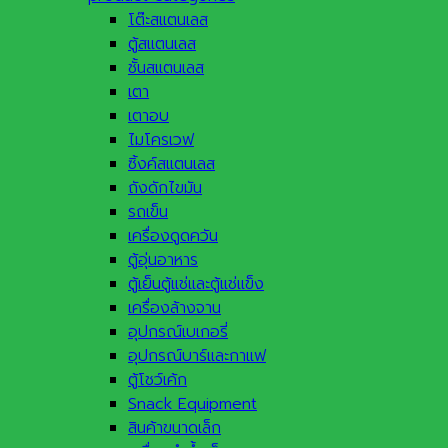
โต๊ะสแตนเลส
ตู้สแตนเลส
ชั้นสแตนเลส
เตา
เตาอบ
ไมโครเวฟ
ซิ้งค์สแตนเลส
ถังดักไขมัน
รถเข็น
เครื่องดูดควัน
ตู้อุ่นอาหาร
ตู้เย็นตู้แช่และตู้แช่แข็ง
เครื่องล้างจาน
อุปกรณ์เบเกอรี่
อุปกรณ์บาร์และกาแฟ
ตู้โชว์เค้ก
Snack Equipment
สินค้าขนาดเล็ก