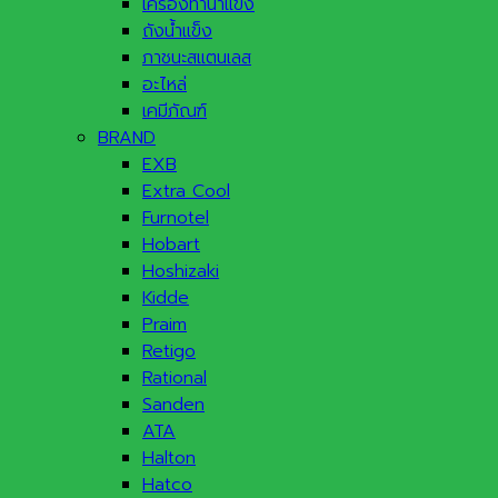
เครื่องทำน้ำแข็ง
ถังน้ำแข็ง
ภาชนะสแตนเลส
อะไหล่
เคมีภัณฑ์
BRAND
EXB
Extra Cool
Furnotel
Hobart
Hoshizaki
Kidde
Praim
Retigo
Rational
Sanden
ATA
Halton
Hatco