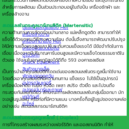
ใช้ในกระบวนการผลิตที่ต้องใช้เครื่องถ่ายความร้อน และอุปกรณ์ที่ใช้
สำหรับการผลิตนม เป็นส่วนประกอบอยู่ในถังปั่น เครื่องซักผ้า และ
เครื่องล้างจาน
สเตนเลสในตระกูลมาร์เทนซิติค (Martensitic)
ตู้แช่เย็นและตู้แช่แข็ง
ความต้านทานการกัดกร่อนปานกลาง แม่เหล็กดูดติด สามารถทำให้
เครื่องล้างจาน
แข็งได้ด้วยกรรมวิธีทางความร้อน ดังนั้นจึงสามารถพัฒนาปรับปรุง
เครื่องทำน้ำแข็ง
ให้มีความแข็งแรงสูงและปรับระดับควมแข็งแรงได้ มีข้อจำกัดในการ
เครื่องปั่นแบบมือถือ
เชื่อม เนื่องจากมีปริมาณคาร์บอนสูงและมีความแข็งโดยธรรมชาติใน
ตู้โชว์เค้ก
ตัวเอง ใช้งานในอุณหภูมิสูงได้ดีถึง 593 องศาเซลเซียส
Snack Equipment
สินค้าขนาดเล็ก
เป็นการนำเอาคุณสมบัติที่โดดเด่นของสเตนเลสในตระกูลนี้มาใช้งาน
พัดลมฮูดดูดควัน
โดยดึงเอาคุณสมบัติที่มีความทนทาน แข็งแรง ไปใช้เป็นอุปกรณ์
อุปกรณ์เบเกอรี่
เครื่องมือผ่าตัด ใบมีด หัวฉีด เพลา สปริง ตัวยึด และไปจนถึง
อุปกรณ์บาร์และกาแฟ
กระสวยกันเลยทีเดียว ลักษณะการผลิตสเตนเลสในกลุ่มนี้ออกมา มัก
เคมีภัณฑ์
จะอยู่ในรูปแผ่น หรือท่อที่มีความแบน บางครั้งก็อยู่ในรูปของงานหล่อ
อะไหล่
อย่างเช่น สเตนเลสเกรดมาร์เทนซิติค
สเตนเลสในตระกูลดูเพล็กซ์ ( Duplex)
การที่โครงสร้างผสมระหว่างเฟอร์ริติค และออสเทนนิติค ทำให้