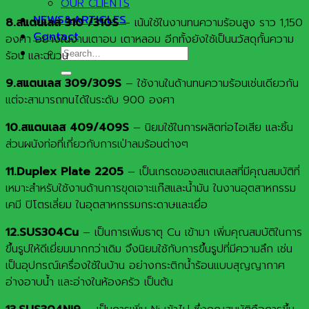
OUR CLIENTS
NEWS&ARTICLES
8.สแตนเลส 310 /310S
– เน้นใช้ในงานทนความร้อนสูง ราว 1,150
Contact
องศา อย่างในงานเตาอบ เตาหลอม อีกทั้งยังใช้เป็นนวัสดุกั้นความ
Search
ร้อน และฉนวน
for:
9.สแตนเลส 309/309S
– ใช้งานในด้านทนความร้อนเช่นเดียวกัน
แต่จะสามารถทนได้ในระดับ 900 องศา
10.สแตนเลส 409/409S
– นิยมใช้ในการผลิตท่อไอเสีย และชิ้น
ส่วนผนังท่อที่เกี่ยวกับการเป่าลมร้อนต่างๆ
11.Duplex Plate 2205
– เป็นเกรดของสแตนเลสที่มีคุณสมบัติที่
เหมาะสำหรับใช้งานด้านการขุดเจาะแก๊สและน้ำมัน ในงานอุตสาหกรรม
เคมี ปิโตรเลี่ยม ในอุตสาหกรรมกระดาษและเยื่อ
12.SUS304Cu
– เป็นการเพิ่มธาตุ Cu เข้ามา เพิ่มคุณสมบัติในการ
ขึ้นรูปให้ดีเยี่ยมมากกว่าเดิม จึงนิยมใช้กับการขึ้นรูปที่มีความลึก เช่น
เป็นอุปกรณ์เครื่องใช้ในบ้าน อย่างกระติกน้ำร้อนแบบสุญญากาศ
อ่างอาบน้ำ และอ่างในห้องครัว เป็นต้น