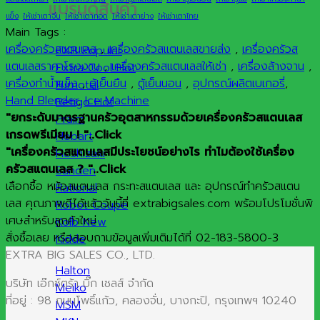
แบรนด์สินค้า
แข็ง
ให้เช่าเตาจีน
ให้เช่าเตาทอด
ให้เช่าเตาย่าง
ให้เช่าเตาไทย
Main Tags :
เครื่องครัวสแตนเลส
,
เครื่องครัวสแตนเลสขายส่ง
,
เครื่องครัวส
EXB
แตนเลสราคาโรงงาน
,
เครื่องครัวสแตนเลสให้เช่า
,
เครื่องล้างจาน
,
Extra Cool
เครื่องทำน้ำแข็ง
,
ตู้เย็นยืน
,
ตู้เย็นนอน
,
อุปกรณ์ผลิตเบเกอรี่
,
Furnotel
Hand Blender
,
Ice Machine
Retigo
"ยกระดับมาตรฐานครัวอุตสาหกรรมด้วยเครื่องครัวสแตนเลส
Praim
เกรดพรีเมียม ! "..Click
Hobart
"เครื่องครัวสแตนเลสมีประโยชน์อย่างไร ทำไมต้องใช้เครื่อง
Hoshizaki
ครัวสแตนเลส ? "..Click
Sanden
เลือกซื้อ หม้อสแตนเลส กระทะสแตนเลส และ อุปกรณ์ทำครัวสแตน
Rational
เลส คุณภาพดีได้แล้ววันนี้ที่ extrabigsales.com พร้อมโปรโมชั่นพิ
Robot Coupe
เศษสำหรับลูกค้าใหม่
Kolb
สั่งซื้อเลย หรือสอบถามข้อมูลเพิ่มเติมได้ที่ 02-183-5800-3
Kidde
EXTRA BIG SALES CO., LTD.
Halton
บริษัท เอ๊กซ์ตร้า บิ๊ก เซลส์ จำกัด
Meiko
ที่อยู่ : 98 ถนนโพธิ์แก้ว, คลองจั่น, บางกะปิ, กรุงเทพฯ 10240
MSM