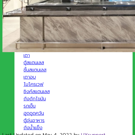
ประเภทสินค้า
โต๊ะสแตนเลส
เตา
ตู้สแตนเลส
ชั้นสแตนเลส
เตาอบ
ไมโครเวฟ
ซิงค์สแตนเลส
ถังดักไขมัน
รถเข็น
ฮูดดูดควัน
ตู้อุ่นอาหาร
ถังน้ำแข็ง
Last Updated on May 4, 2022 by
UXsupport