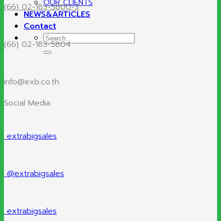
OUR CLIENTS
(66) 02-183-5800-3
NEWS&ARTICLES
Contact
Search
(66) 02-183-5804
for:
info@exb.co.th
Social Media
extrabigsales
@extrabigsales
extrabigsales