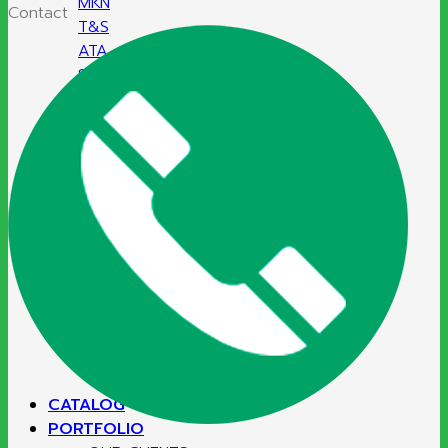
MKN
Contact
T&S
ATA
Sammic
Hatco
SERVICE
KITCHEN PLAN DESIGN
GAS SYSTEMS
HOOD EXHAUST SYSTEM
KITCHEN FIRE SUPPRESSION
UV KITCHEN EXHAUST HOOD
MAINTENANCE & CLEANING
RENTAL KITCHEN EQUIPMENT
CATALOG
PORTFOLIO