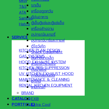
MKN
รถเข็น
T&S
เครื่องดูดควัน
ATA
ตู้อุ่นอาหาร
Sammic
ตู้เย็นตู้แช่และตู้แช่แข็ง
Hatco
เครื่องล้างจาน
อุปกรณ์เบเกอรี่
SERVICE
อุปกรณ์บาร์และกาแฟ
ตู้โชว์เค้ก
KITCHEN PLAN DESIGN
Snack Equipment
GAS SYSTEMS
สินค้าขนาดเล็ก
HOOD EXHAUST SYSTEM
เครื่องทำน้ำแข็ง
KITCHEN FIRE SUPPRESSION
ถังน้ำแข็ง
UV KITCHEN EXHAUST HOOD
ภาชนะสแตนเลส
MAINTENANCE & CLEANING
อะไหล่
RENTAL KITCHEN EQUIPMENT
เคมีภัณฑ์
BRAND
CATALOG
EXB
PORTFOLIO
Extra Cool