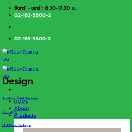
Skip
จันทร์ - เสาร์ : 8.30-17.30 น.
to
02-183-5800-2
content
02-183-5800-2
Design
Another Print Package
HOME
About
Design
Products
FL3 Print Package