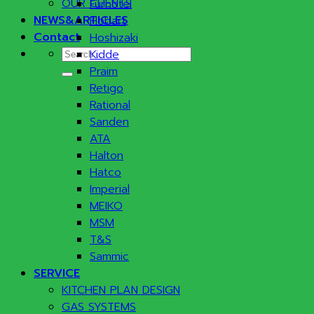
OUR CLIENTS
Furnotel
NEWS&ARTICLES
Hobart
Contact
Hoshizaki
Search
Kidde
for:
Praim
Retigo
Rational
Sanden
ATA
Halton
Hatco
Imperial
MEIKO
MSM
T&S
Sammic
SERVICE
KITCHEN PLAN DESIGN
GAS SYSTEMS