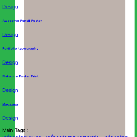
Design
Awesome Pencil Poster
Design
Portfolio typography
Design
Flatsome Poster Print
Design
Magazine
Design
Main Tags :