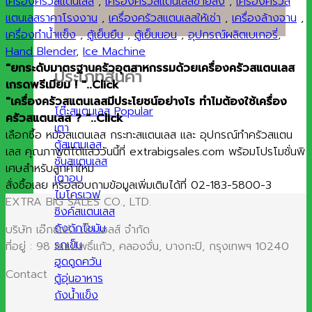
เครื่องครัวสแตนเลส
,
เครื่องครัวสแตนเลสขายส่ง
,
เครื่องครัวส
แตนเลสราคาโรงงาน
,
เครื่องครัวสแตนเลสให้เช่า
,
เครื่องล้างจาน
,
เครื่องทำน้ำแข็ง
,
ตู้เย็นยืน
,
ตู้เย็นนอน
,
อุปกรณ์ผลิตเบเกอรี่
,
Hand Blender
,
Ice Machine
"ยกระดับมาตรฐานครัวอุตสาหกรรมด้วยเครื่องครัวสแตนเลส
ประเภทสินค้า
เกรดพรีเมียม ! "..Click
"เครื่องครัวสแตนเลสมีประโยชน์อย่างไร ทำไมต้องใช้เครื่อง
โต๊ะสแตนเลส
ครัวสแตนเลส ? "..Click
เตา
เลือกซื้อ หม้อสแตนเลส กระทะสแตนเลส และ อุปกรณ์ทำครัวสแตน
ตู้สแตนเลส
เลส คุณภาพดีได้แล้ววันนี้ที่ extrabigsales.com พร้อมโปรโมชั่นพิ
ชั้นสแตนเลส
เศษสำหรับลูกค้าใหม่
เตาอบ
สั่งซื้อเลย หรือสอบถามข้อมูลเพิ่มเติมได้ที่ 02-183-5800-3
ไมโครเวฟ
EXTRA BIG SALES CO., LTD.
ซิงค์สแตนเลส
ถังดักไขมัน
บริษัท เอ๊กซ์ตร้า บิ๊ก เซลส์ จำกัด
รถเข็น
ที่อยู่ : 98 ถนนโพธิ์แก้ว, คลองจั่น, บางกะปิ, กรุงเทพฯ 10240
ฮูดดูดควัน
Contact
ตู้อุ่นอาหาร
ถังน้ำแข็ง