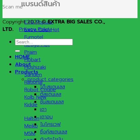
แบรนด์สินค้า
Scan me
Copyright 2022 ©
EXTRA BIG SALES CO.,
EXB
LTD.
Privacy Policy
Extra Cool
Furnotel
Search
Retigo
for:
Praim
HOME
Hobart
About
Hoshizaki
Products
Sanden
product categories
Rational
โต๊ะสแตนเลส
Robot Coupe
ตู้สแตนเลส
Kolb
ชั้นสแตนเลส
Kidde
เตา
เตาอบ
Halton
ไมโครเวฟ
Meiko
ซิ้งค์สแตนเลส
MSM
ถังดักไขมัน