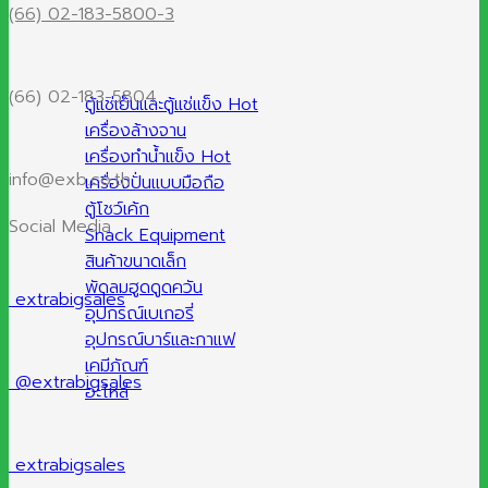
(66) 02-183-5800-3
(66) 02-183-5804
ตู้แช่เย็นและตู้แช่แข็ง
เครื่องล้างจาน
เครื่องทำน้ำแข็ง
info@exb.co.th
เครื่องปั่นแบบมือถือ
ตู้โชว์เค้ก
Social Media
Snack Equipment
สินค้าขนาดเล็ก
พัดลมฮูดดูดควัน
extrabigsales
อุปกรณ์เบเกอรี่
อุปกรณ์บาร์และกาแฟ
เคมีภัณฑ์
@extrabigsales
อะไหล่
extrabigsales