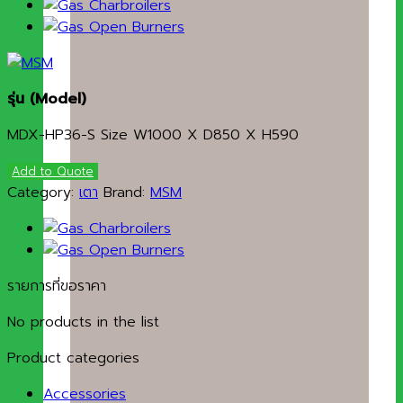
รุ่น (Model)
MDX-HP36-S Size W1000 X D850 X H590
Add to Quote
Category:
เตา
Brand:
MSM
รายการที่ขอราคา
No products in the list
Product categories
Accessories