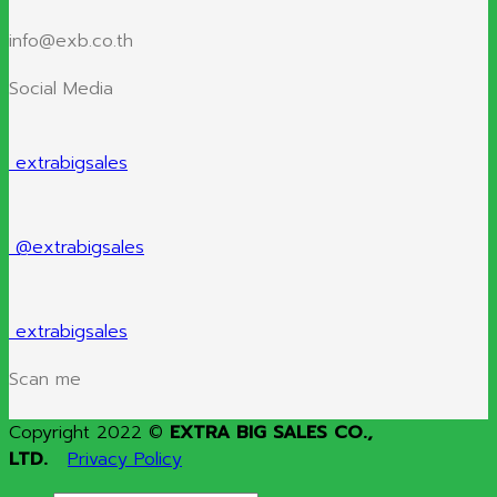
info@exb.co.th
Social Media
extrabigsales
@extrabigsales
extrabigsales
Scan me
Copyright 2022 ©
EXTRA BIG SALES CO.,
LTD.
Privacy Policy