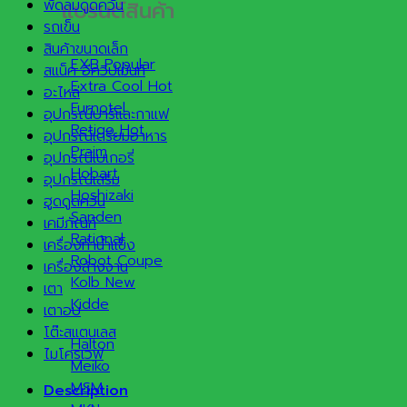
แบรนด์สินค้า
พัดลมดูดควัน
รถเข็น
สินค้าขนาดเล็ก
EXB
สแน็ค อีควิปเม้นท์
Extra Cool
อะไหล่
Furnotel
อุปกรณ์บาร์และกาแฟ
Retigo
อุปกรณ์เตรียมอาหาร
Praim
อุปกรณ์เบเกอรี่
Hobart
อุปกรณ์เสริม
Hoshizaki
ฮูดดูดควัน
Sanden
เคมีภัณฑ์
Rational
เครื่องทำน้ำแข็ง
Robot Coupe
เครื่องล้างจาน
Kolb
เตา
Kidde
เตาอบ
โต๊ะสแตนเลส
Halton
ไมโครเวฟ
Meiko
MSM
Description