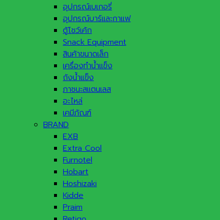
อุปกรณ์เบเกอรี่
อุปกรณ์บาร์และกาแฟ
ตู้โชว์เค้ก
Snack Equipment
สินค้าขนาดเล็ก
เครื่องทำน้ำแข็ง
ถังน้ำแข็ง
ภาชนะสแตนเลส
อะไหล่
เคมีภัณฑ์
BRAND
EXB
Extra Cool
Furnotel
Hobart
Hoshizaki
Kidde
Praim
Retigo