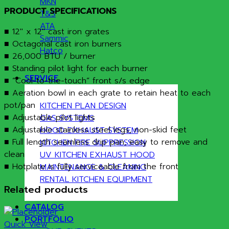
MKN
PRODUCT SPECIFICATIONS
T&S
ATA
■ 12″ x 12″ cast iron grates
Sammic
■ Octagonal cast iron burners
Hatco
■ 26,000 BTU / burner
■ Standing pilot light for each burner
SERVICE
■ “Cool-to-the-touch” front s/s edge
■ Aeration bowl in each grate to retain heat to each
pot/pan
KITCHEN PLAN DESIGN
■ Adjustable pilot lights
GAS SYSTEMS
■ Adjustable stainless steel legs, non-skid feet
HOOD EXHAUST SYSTEM
■ Full length seamless drip pan, easy to remove and
KITCHEN FIRE SUPPRESSION
clean
UV KITCHEN EXHAUST HOOD
■ Hotplate is fully serviceable from the front
MAINTENANCE & CLEANING
RENTAL KITCHEN EQUIPMENT
Related products
CATALOG
PORTFOLIO
Quick View