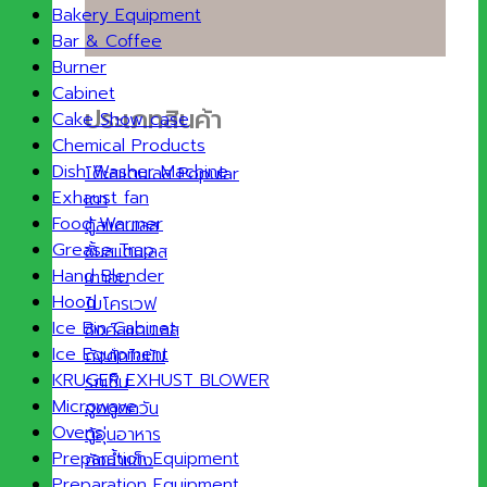
Bakery Equipment
Bar & Coffee
Burner
Cabinet
ประเภทสินค้า
Cake Show case
Chemical Products
Dish Washer Machine
โต๊ะสแตนเลส
Exhaust fan
เตา
Food Warmer
ตู้สแตนเลส
Grease Trap
ชั้นสแตนเลส
Hand Blender
เตาอบ
Hood
ไมโครเวฟ
Ice Bin Cabinet
ซิงค์สแตนเลส
Ice Equipment
ถังดักไขมัน
KRUGER EXHUST BLOWER
รถเข็น
Microwave
ฮูดดูดควัน
Ovens
ตู้อุ่นอาหาร
Preparation Equipment
ถังน้ำแข็ง
Preparation Equipment