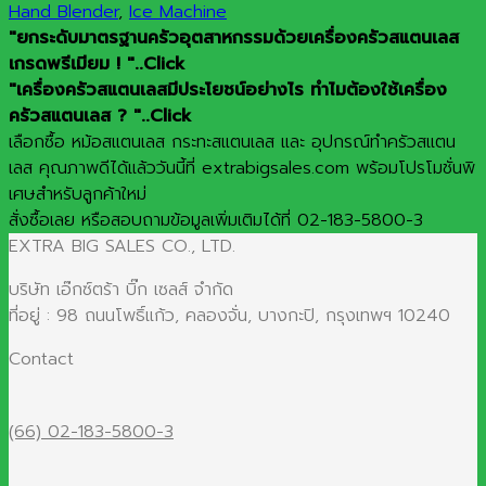
Hand Blender
,
Ice Machine
"ยกระดับมาตรฐานครัวอุตสาหกรรมด้วยเครื่องครัวสแตนเลส
เกรดพรีเมียม ! "..Click
"เครื่องครัวสแตนเลสมีประโยชน์อย่างไร ทำไมต้องใช้เครื่อง
ครัวสแตนเลส ? "..Click
เลือกซื้อ หม้อสแตนเลส กระทะสแตนเลส และ อุปกรณ์ทำครัวสแตน
เลส คุณภาพดีได้แล้ววันนี้ที่ extrabigsales.com พร้อมโปรโมชั่นพิ
เศษสำหรับลูกค้าใหม่
สั่งซื้อเลย หรือสอบถามข้อมูลเพิ่มเติมได้ที่ 02-183-5800-3
EXTRA BIG SALES CO., LTD.
บริษัท เอ๊กซ์ตร้า บิ๊ก เซลส์ จำกัด
ที่อยู่ : 98 ถนนโพธิ์แก้ว, คลองจั่น, บางกะปิ, กรุงเทพฯ 10240
Contact
(66) 02-183-5800-3