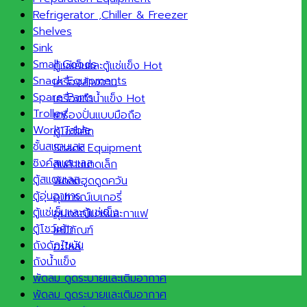
Refrigerator ,Chiller & Freezer
Shelves
Sink
Small Goods
ตู้แช่เย็นและตู้แช่แข็ง
Snack Equipments
เครื่องล้างจาน
Spare Parts
เครื่องทำน้ำแข็ง
Trolley
เครื่องปั่นแบบมือถือ
Work Table
ตู้โชว์เค้ก
ชั้นสแตนเลส
Snack Equipment
ซิงค์สแตนเลส
สินค้าขนาดเล็ก
ตู้สแตนเลส
พัดลมฮูดดูดควัน
ตู้อุ่นอาหาร
อุปกรณ์เบเกอรี่
ตู้แช่เย็นและตู้แช่แข็ง
อุปกรณ์บาร์และกาแฟ
ตู้โชว์เค้ก
เคมีภัณฑ์
ถังดักไขมัน
อะไหล่
ถังน้ำแข็ง
พัดลม ดูดระบายและเติมอากาศ
พัดลม ดูดระบายและเติมอากาศ