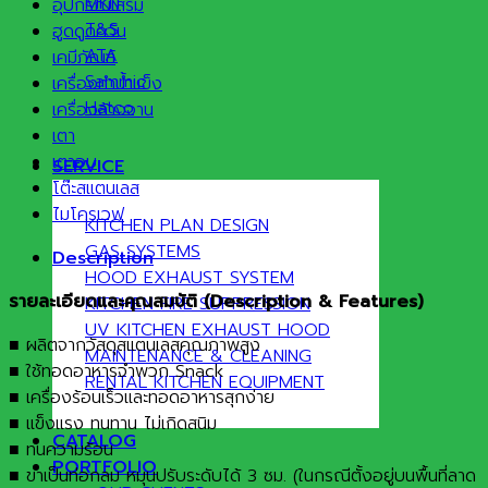
MKN
อุปกรณ์เสริม
T&S
ฮูดดูดควัน
ATA
เคมีภัณฑ์
Sammic
เครื่องทำน้ำแข็ง
Hatco
เครื่องล้างจาน
เตา
เตาอบ
SERVICE
โต๊ะสแตนเลส
ไมโครเวฟ
KITCHEN PLAN DESIGN
GAS SYSTEMS
Description
HOOD EXHAUST SYSTEM
รายละเอียดและคุณสมบัติ
(Description & Features)
KITCHEN FIRE SUPPRESSION
UV KITCHEN EXHAUST HOOD
■ ผลิตจากวัสดุสแตนเลสคุณภาพสูง
MAINTENANCE & CLEANING
■ ใช้ทอดอาหารจำพวก Snack
RENTAL KITCHEN EQUIPMENT
■ เครื่องร้อนเร็วและทอดอาหารสุกง่าย
■ แข็งแรง ทนทาน ไม่เกิดสนิม
CATALOG
■ ทนความร้อน
PORTFOLIO
■ ขาเป็นท่อกลม หมุนปรับระดับได้ 3 ซม. (ในกรณีตั้งอยู่บนพื้นที่ลาด