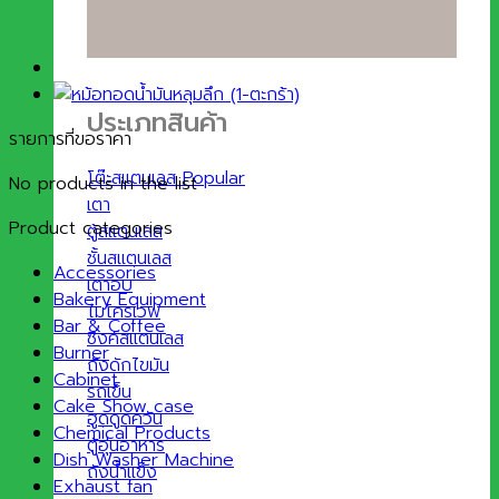
ประเภทสินค้า
รายการที่ขอราคา
โต๊ะสแตนเลส
No products in the list
เตา
Product categories
ตู้สแตนเลส
ชั้นสแตนเลส
Accessories
เตาอบ
Bakery Equipment
ไมโครเวฟ
Bar & Coffee
ซิงค์สแตนเลส
Burner
ถังดักไขมัน
Cabinet
รถเข็น
Cake Show case
ฮูดดูดควัน
Chemical Products
ตู้อุ่นอาหาร
Dish Washer Machine
ถังน้ำแข็ง
Exhaust fan