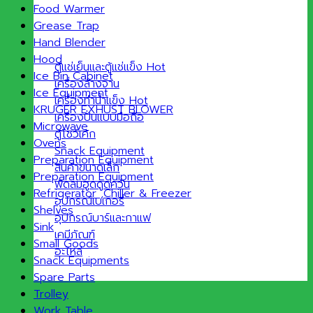
Food Warmer
Grease Trap
Hand Blender
Hood
ตู้แช่เย็นและตู้แช่แข็ง
Ice Bin Cabinet
เครื่องล้างจาน
Ice Equipment
เครื่องทำน้ำแข็ง
KRUGER EXHUST BLOWER
เครื่องปั่นแบบมือถือ
Microwave
ตู้โชว์เค้ก
Ovens
Snack Equipment
Preparation Equipment
สินค้าขนาดเล็ก
Preparation Equipment
พัดลมฮูดดูดควัน
Refrigerator ,Chiller & Freezer
อุปกรณ์เบเกอรี่
Shelves
อุปกรณ์บาร์และกาแฟ
Sink
เคมีภัณฑ์
Small Goods
อะไหล่
Snack Equipments
Spare Parts
Trolley
Work Table