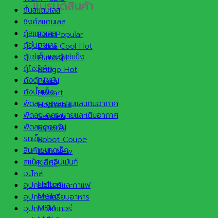
แบรนด์สินค้า
ชั้นสแตนเลส
ซิงค์สแตนเลส
ตู้สแตนเลส
EXB
ตู้อุ่นอาหาร
Extra Cool
ตู้แช่เย็นและตู้แช่แข็ง
Furnotel
ตู้โชว์เค้ก
Retigo
ถังดักไขมัน
Praim
ถังน้ำแข็ง
Hobart
พัดลม ดูดระบายและเติมอากาศ
Hoshizaki
พัดลม ดูดระบายและเติมอากาศ
Sanden
พัดลมดูดควัน
Rational
รถเข็น
Robot Coupe
สินค้าขนาดเล็ก
Kolb
สแน็ค อีควิปเม้นท์
Kidde
อะไหล่
Halton
อุปกรณ์บาร์และกาแฟ
Meiko
อุปกรณ์เตรียมอาหาร
MSM
อุปกรณ์เบเกอรี่