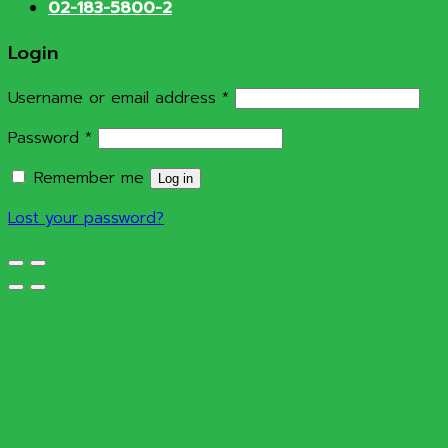
02-183-5800-2
Login
Required
Username or email address
*
Required
Password
*
Remember me
Log in
Lost your password?