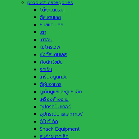
product categories
โต๊ะสแตนเลส
ตู้สแตนเลส
ชั้นสแตนเลส
เตา
เตาอบ
ไมโครเวฟ
ซิ้งค์สแตนเลส
ถังดักไขมัน
รถเข็น
เครื่องดูดควัน
ตู้อุ่นอาหาร
ตู้เย็นตู้แช่และตู้แช่แข็ง
เครื่องล้างจาน
อุปกรณ์เบเกอรี่
อุปกรณ์บาร์และกาแฟ
ตู้โชว์เค้ก
Snack Equipment
สินค้าขนาดเล็ก