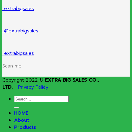
extrabigsales
@extrabigsales
extrabigsales
Scan me
Copyright 2022 ©
EXTRA BIG SALES CO.,
LTD.
Privacy Policy
Search
for:
HOME
About
Products