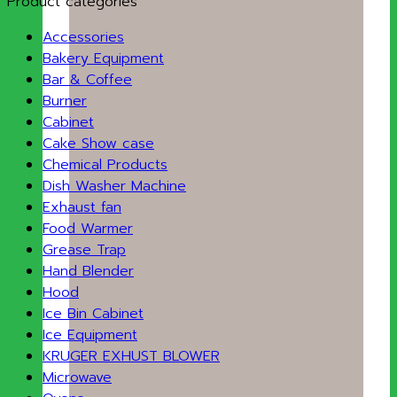
Product categories
Accessories
Bakery Equipment
Bar & Coffee
Burner
Cabinet
Cake Show case
Chemical Products
Dish Washer Machine
Exhaust fan
Food Warmer
Grease Trap
Hand Blender
Hood
Ice Bin Cabinet
Ice Equipment
KRUGER EXHUST BLOWER
Microwave