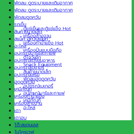
พัดลม ดูดระบายและเติมอากาศ
พัดลม ดูดระบายและเติมอากาศ
พัดลมดูดควัน
รถเข็น
ตู้แช่เย็นและตู้แช่แข็ง
สินค้าขนาดเล็ก
เครื่องล้างจาน
สแน็ค อีควิปเม้นท์
เครื่องทำน้ำแข็ง
อะไหล่
เครื่องปั่นแบบมือถือ
อุปกรณ์บาร์และกาแฟ
ตู้โชว์เค้ก
อุปกรณ์เตรียมอาหาร
Snack Equipment
อุปกรณ์เบเกอรี่
สินค้าขนาดเล็ก
อุปกรณ์เสริม
พัดลมฮูดดูดควัน
ฮูดดูดควัน
อุปกรณ์เบเกอรี่
เคมีภัณฑ์
อุปกรณ์บาร์และกาแฟ
เครื่องทำน้ำแข็ง
เคมีภัณฑ์
เครื่องล้างจาน
อะไหล่
เตา
เตาอบ
โต๊ะสแตนเลส
ไมโครเวฟ