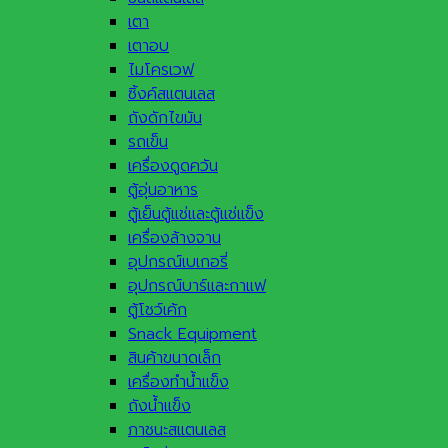
เตา
เตาอบ
ไมโครเวฟ
ซิ้งค์สแตนเลส
ถังดักไขมัน
รถเข็น
เครื่องดูดควัน
ตู้อุ่นอาหาร
ตู้เย็นตู้แช่และตู้แช่แข็ง
เครื่องล้างจาน
อุปกรณ์เบเกอรี่
อุปกรณ์บาร์และกาแฟ
ตู้โชว์เค้ก
Snack Equipment
สินค้าขนาดเล็ก
เครื่องทำน้ำแข็ง
ถังน้ำแข็ง
ภาชนะสแตนเลส