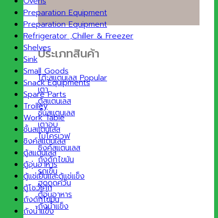
Ovens
Preparation Equipment
Preparation Equipment
Refrigerator ,Chiller & Freezer
Shelves
ประเภทสินค้า
Sink
Small Goods
โต๊ะสแตนเลส
Snack Equipments
เตา
Spare Parts
ตู้สแตนเลส
Trolley
ชั้นสแตนเลส
Work Table
เตาอบ
ชั้นสแตนเลส
ไมโครเวฟ
ซิงค์สแตนเลส
ซิงค์สแตนเลส
ตู้สแตนเลส
ถังดักไขมัน
ตู้อุ่นอาหาร
รถเข็น
ตู้แช่เย็นและตู้แช่แข็ง
ฮูดดูดควัน
ตู้โชว์เค้ก
ตู้อุ่นอาหาร
ถังดักไขมัน
ถังน้ำแข็ง
ถังน้ำแข็ง