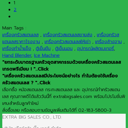
1
2
Main Tags :
เครื่องครัวสแตนเลส
,
เครื่องครัวสแตนเลสขายส่ง
,
เครื่องครัวส
แตนเลสราคาโรงงาน
,
เครื่องครัวสแตนเลสให้เช่า
,
เครื่องล้างจาน
,
เครื่องทำน้ำแข็ง
,
ตู้เย็นยืน
,
ตู้เย็นนอน
,
อุปกรณ์ผลิตเบเกอรี่
,
Hand Blender
,
Ice Machine
"ยกระดับมาตรฐานครัวอุตสาหกรรมด้วยเครื่องครัวสแตนเลส
เกรดพรีเมียม ! "..Click
"เครื่องครัวสแตนเลสมีประโยชน์อย่างไร ทำไมต้องใช้เครื่อง
ครัวสแตนเลส ? "..Click
เลือกซื้อ หม้อสแตนเลส กระทะสแตนเลส และ อุปกรณ์ทำครัวสแตน
เลส คุณภาพดีได้แล้ววันนี้ที่ extrabigsales.com พร้อมโปรโมชั่นพิ
เศษสำหรับลูกค้าใหม่
สั่งซื้อเลย หรือสอบถามข้อมูลเพิ่มเติมได้ที่ 02-183-5800-3
EXTRA BIG SALES CO., LTD.