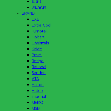
อะไหล่
เคมีภัณฑ์
BRAND
EXB
Extra Cool
Furnotel
Hobart
Hoshizaki
Kidde
Praim
Retigo
Rational
Sanden
ATA
Halton
Hatco
Imperial
MEIKO
MSM