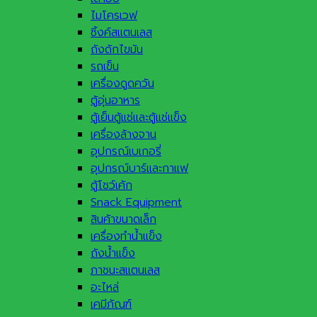
ไมโครเวฟ
ซิ้งค์สแตนเลส
ถังดักไขมัน
รถเข็น
เครื่องดูดควัน
ตู้อุ่นอาหาร
ตู้เย็นตู้แช่และตู้แช่แข็ง
เครื่องล้างจาน
อุปกรณ์เบเกอรี่
อุปกรณ์บาร์และกาแฟ
ตู้โชว์เค้ก
Snack Equipment
สินค้าขนาดเล็ก
เครื่องทำน้ำแข็ง
ถังน้ำแข็ง
ภาชนะสแตนเลส
อะไหล่
เคมีภัณฑ์