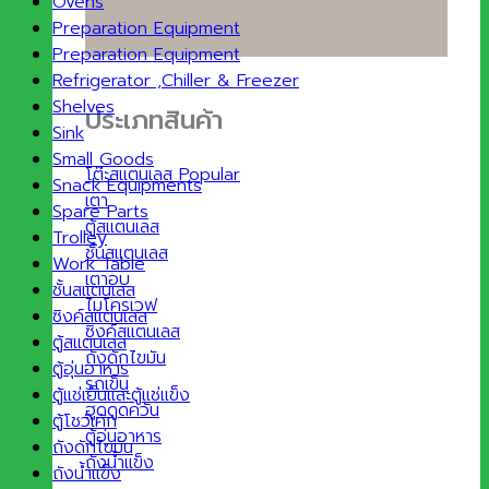
Ovens
Preparation Equipment
Preparation Equipment
Refrigerator ,Chiller & Freezer
Shelves
ประเภทสินค้า
Sink
Small Goods
โต๊ะสแตนเลส
Snack Equipments
เตา
Spare Parts
ตู้สแตนเลส
Trolley
ชั้นสแตนเลส
Work Table
เตาอบ
ชั้นสแตนเลส
ไมโครเวฟ
ซิงค์สแตนเลส
ซิงค์สแตนเลส
ตู้สแตนเลส
ถังดักไขมัน
ตู้อุ่นอาหาร
รถเข็น
ตู้แช่เย็นและตู้แช่แข็ง
ฮูดดูดควัน
ตู้โชว์เค้ก
ตู้อุ่นอาหาร
ถังดักไขมัน
ถังน้ำแข็ง
ถังน้ำแข็ง