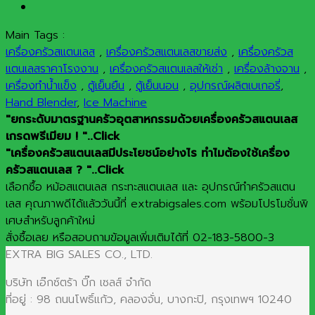
Main Tags :
เครื่องครัวสแตนเลส
,
เครื่องครัวสแตนเลสขายส่ง
,
เครื่องครัวส
แตนเลสราคาโรงงาน
,
เครื่องครัวสแตนเลสให้เช่า
,
เครื่องล้างจาน
,
เครื่องทำน้ำแข็ง
,
ตู้เย็นยืน
,
ตู้เย็นนอน
,
อุปกรณ์ผลิตเบเกอรี่
,
Hand Blender
,
Ice Machine
"ยกระดับมาตรฐานครัวอุตสาหกรรมด้วยเครื่องครัวสแตนเลส
เกรดพรีเมียม ! "..Click
"เครื่องครัวสแตนเลสมีประโยชน์อย่างไร ทำไมต้องใช้เครื่อง
ครัวสแตนเลส ? "..Click
เลือกซื้อ หม้อสแตนเลส กระทะสแตนเลส และ อุปกรณ์ทำครัวสแตน
เลส คุณภาพดีได้แล้ววันนี้ที่ extrabigsales.com พร้อมโปรโมชั่นพิ
เศษสำหรับลูกค้าใหม่
สั่งซื้อเลย หรือสอบถามข้อมูลเพิ่มเติมได้ที่ 02-183-5800-3
EXTRA BIG SALES CO., LTD.
บริษัท เอ๊กซ์ตร้า บิ๊ก เซลส์ จำกัด
ที่อยู่ : 98 ถนนโพธิ์แก้ว, คลองจั่น, บางกะปิ, กรุงเทพฯ 10240