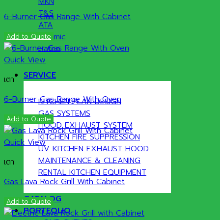
MKN
T&S
6-Burner Gas Range With Cabinet
ATA
Sammic
Add to Quote
Hatco
Quick View
SERVICE
เตา
6-Burner Gas Range With Oven
KITCHEN PLAN DESIGN
GAS SYSTEMS
Add to Quote
HOOD EXHAUST SYSTEM
KITCHEN FIRE SUPPRESSION
Quick View
UV KITCHEN EXHAUST HOOD
MAINTENANCE & CLEANING
เตา
RENTAL KITCHEN EQUIPMENT
Gas Lava Rock Grill With Cabinet
CATALOG
Add to Quote
PORTFOLIO