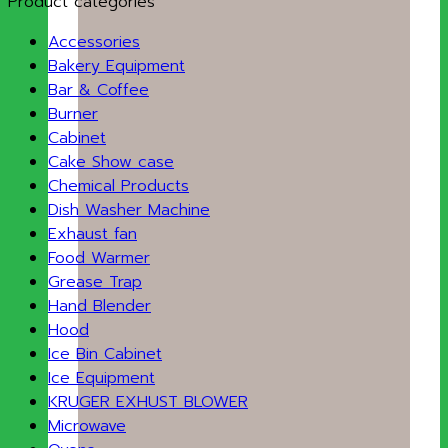
Product categories
Accessories
Bakery Equipment
Bar & Coffee
Burner
Cabinet
Cake Show case
Chemical Products
Dish Washer Machine
Exhaust fan
Food Warmer
Grease Trap
Hand Blender
Hood
Ice Bin Cabinet
Ice Equipment
KRUGER EXHUST BLOWER
Microwave