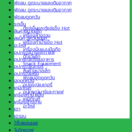
พัดลม ดูดระบายและเติมอากาศ
พัดลม ดูดระบายและเติมอากาศ
พัดลมดูดควัน
รถเข็น
ตู้แช่เย็นและตู้แช่แข็ง
สินค้าขนาดเล็ก
เครื่องล้างจาน
สแน็ค อีควิปเม้นท์
เครื่องทำน้ำแข็ง
อะไหล่
เครื่องปั่นแบบมือถือ
อุปกรณ์บาร์และกาแฟ
ตู้โชว์เค้ก
อุปกรณ์เตรียมอาหาร
Snack Equipment
อุปกรณ์เบเกอรี่
สินค้าขนาดเล็ก
อุปกรณ์เสริม
พัดลมฮูดดูดควัน
ฮูดดูดควัน
อุปกรณ์เบเกอรี่
เคมีภัณฑ์
อุปกรณ์บาร์และกาแฟ
เครื่องทำน้ำแข็ง
เคมีภัณฑ์
เครื่องล้างจาน
อะไหล่
เตา
เตาอบ
โต๊ะสแตนเลส
ไมโครเวฟ