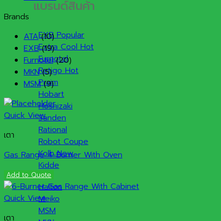
แบรนด์สินค้า
Brands
EXB
ATA
(10)
Extra Cool
EXB
(19)
Furnotel
Furnotel
(20)
Retigo
MKN
(5)
Praim
MSM
(9)
Hobart
Hoshizaki
Quick View
Sanden
Rational
เตา
Robot Coupe
Kolb
Gas Range 4-Burner With Oven
Kidde
Add to Quote
Halton
Quick View
Meiko
MSM
เตา