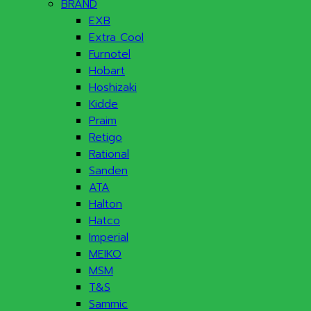
BRAND
EXB
Extra Cool
Furnotel
Hobart
Hoshizaki
Kidde
Praim
Retigo
Rational
Sanden
ATA
Halton
Hatco
Imperial
MEIKO
MSM
T&S
Sammic