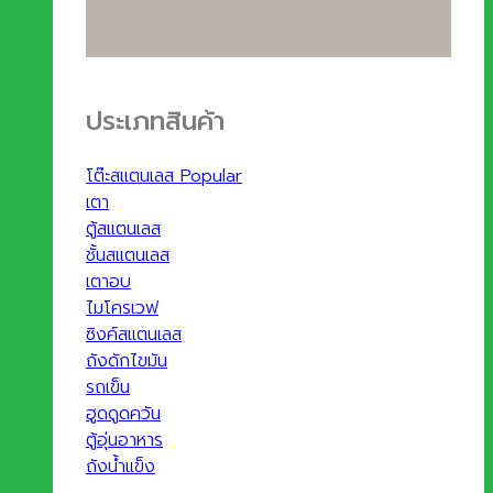
ประเภทสินค้า
โต๊ะสแตนเลส
เตา
ตู้สแตนเลส
ชั้นสแตนเลส
เตาอบ
ไมโครเวฟ
ซิงค์สแตนเลส
ถังดักไขมัน
รถเข็น
ฮูดดูดควัน
ตู้อุ่นอาหาร
ถังน้ำแข็ง