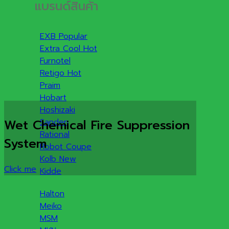
แบรนด์สินค้า
EXB
Extra Cool
Furnotel
Retigo
Praim
Hobart
Hoshizaki
Wet Chemical Fire Suppression
Sanden
Rational
System
Robot Coupe
Kolb
Click me
Kidde
Halton
Meiko
MSM