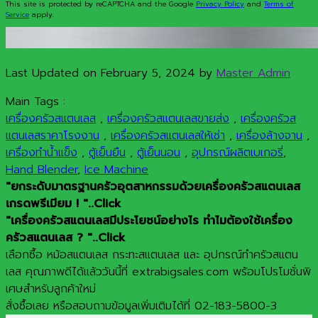
This site is protected by reCAPTCHA and the Google
Privacy Policy
and
Terms of
Service
apply.
Last Updated on February 5, 2024 by
Master Admin
Main Tags :
เครื่องครัวสแตนเลส
,
เครื่องครัวสแตนเลสขายส่ง
,
เครื่องครัวส
แตนเลสราคาโรงงาน
,
เครื่องครัวสแตนเลสให้เช่า
,
เครื่องล้างจาน
,
เครื่องทำน้ำแข็ง
,
ตู้เย็นยืน
,
ตู้เย็นนอน
,
อุปกรณ์ผลิตเบเกอรี่
,
Hand Blender
,
Ice Machine
"ยกระดับมาตรฐานครัวอุตสาหกรรมด้วยเครื่องครัวสแตนเลส
เกรดพรีเมียม ! "..Click
"เครื่องครัวสแตนเลสมีประโยชน์อย่างไร ทำไมต้องใช้เครื่อง
ครัวสแตนเลส ? "..Click
เลือกซื้อ หม้อสแตนเลส กระทะสแตนเลส และ อุปกรณ์ทำครัวสแตน
เลส คุณภาพดีได้แล้ววันนี้ที่ extrabigsales.com พร้อมโปรโมชั่นพิ
เศษสำหรับลูกค้าใหม่
สั่งซื้อเลย หรือสอบถามข้อมูลเพิ่มเติมได้ที่ 02-183-5800-3