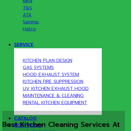
MKN
T&S
ATA
Sammic
Hatco
SERVICE
KITCHEN PLAN DESIGN
GAS SYSTEMS
HOOD EXHAUST SYSTEM
KITCHEN FIRE SUPPRESSION
UV KITCHEN EXHAUST HOOD
MAINTENANCE & CLEANING
RENTAL KITCHEN EQUIPMENT
CATALOG
Best Kitchen Cleaning Services At
PORTFOLIO