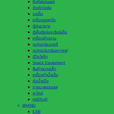
ซิ้งค์สแตนเลส
ถังดักไขมัน
รถเข็น
เครื่องดูดควัน
ตู้อุ่นอาหาร
ตู้เย็นตู้แช่และตู้แช่แข็ง
เครื่องล้างจาน
อุปกรณ์เบเกอรี่
อุปกรณ์บาร์และกาแฟ
ตู้โชว์เค้ก
Snack Equipment
สินค้าขนาดเล็ก
เครื่องทำน้ำแข็ง
ถังน้ำแข็ง
ภาชนะสแตนเลส
อะไหล่
เคมีภัณฑ์
BRAND
EXB