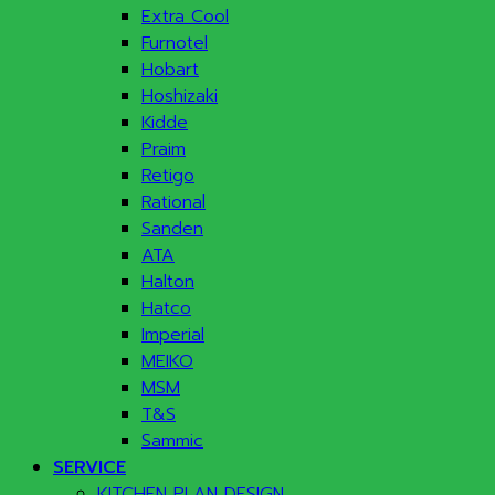
Extra Cool
Furnotel
Hobart
Hoshizaki
Kidde
Praim
Retigo
Rational
Sanden
ATA
Halton
Hatco
Imperial
MEIKO
MSM
T&S
Sammic
SERVICE
KITCHEN PLAN DESIGN