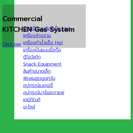
Commercial
KITCHEN Gas System
ตู้แช่เย็นและตู้แช่แข็ง
เครื่องล้างจาน
เครื่องทำน้ำแข็ง
Click me
เครื่องปั่นแบบมือถือ
ตู้โชว์เค้ก
Snack Equipment
สินค้าขนาดเล็ก
พัดลมฮูดดูดควัน
อุปกรณ์เบเกอรี่
อุปกรณ์บาร์และกาแฟ
เคมีภัณฑ์
อะไหล่