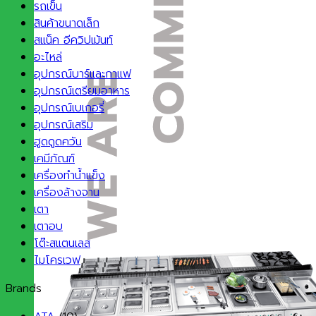
รถเข็น
สินค้าขนาดเล็ก
สแน็ค อีควิปเม้นท์
อะไหล่
อุปกรณ์บาร์และกาแฟ
อุปกรณ์เตรียมอาหาร
อุปกรณ์เบเกอรี่
อุปกรณ์เสริม
ฮูดดูดควัน
เคมีภัณฑ์
เครื่องทำน้ำแข็ง
เครื่องล้างจาน
เตา
เตาอบ
โต๊ะสแตนเลส
ไมโครเวฟ
Brands