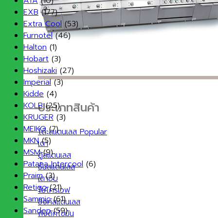
ATA
(10)
EXB
(177)
Extra Cool
(53)
Furnotel
(46)
Halton
(1)
Hobart
(3)
Hoshizaki
(27)
Imperial
(3)
Kidde
(4)
ประเภทสินค้า
KOLB
(25)
KRUGER
(3)
MEIKO
(7)
โต๊ะสแตนเลส
MKN
(5)
เตา
MSM
(9)
ตู้สแตนเลส
Patana Intercool
(6)
ชั้นสแตนเลส
Praim
(3)
เตาอบ
Retigo
(21)
ไมโครเวฟ
Sammic
(61)
ซิงค์สแตนเลส
Sanden
(59)
ถังดักไขมัน