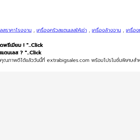
นเลสราคาโรงงาน
,
เครื่องครัวสแตนเลสให้เช่า
,
เครื่องล้างจาน
,
เครื่อง
รีเมียม ! "..Click
สแตนเลส ? "..Click
ณภาพดีได้แล้ววันนี้ที่ extrabigsales.com พร้อมโปรโมชั่นพิเศษสำหร