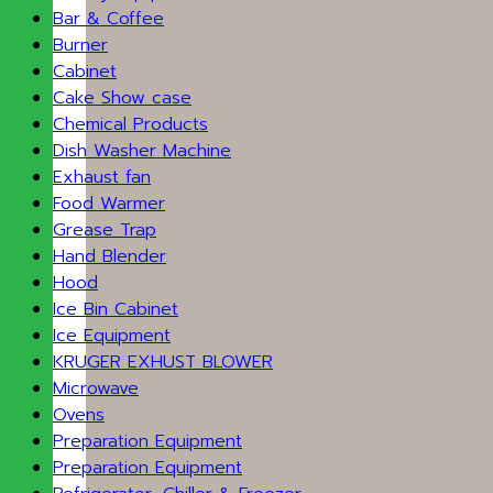
Bar & Coffee
Burner
Cabinet
Cake Show case
Chemical Products
Dish Washer Machine
Exhaust fan
Food Warmer
Grease Trap
Hand Blender
Hood
Ice Bin Cabinet
Ice Equipment
KRUGER EXHUST BLOWER
Microwave
Ovens
Preparation Equipment
Preparation Equipment