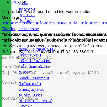
T&S
(14)
รถเข็น
ฮูดดูดควัน
No products were found matching your selection.
ตู้อุ่นอาหาร
Main Tags :
ถังน้ำแข็ง
เครื่องครัวสแตนเลส
,
เครื่องครัวสแตนเลสขายส่ง
,
เครื่องครัวสแต
Blender
,
Ice Machine
"ยกระดับมาตรฐานครัวอุตสาหกรรมด้วยเครื่องครัวสแตนเลสเกรดพ
"เครื่องครัวสแตนเลสมีประโยชน์อย่างไร ทำไมต้องใช้เครื่องครัว
เลือกซื้อ หม้อสแตนเลส กระทะสแตนเลส และ อุปกรณ์ทำครัวสแตนเลส คุ
ตู้แช่เย็นและตู้แช่แข็ง
สั่งซื้อเลย หรือสอบถามข้อมูลเพิ่มเติมได้ที่ 02-183-5800-3
เครื่องล้างจาน
EXTRA BIG SALES CO., LTD.
เครื่องทำน้ำแข็ง
เครื่องปั่นแบบมือถือ
บริษัท เอ๊กซ์ตร้า บิ๊ก เซลส์ จำกัด
ตู้โชว์เค้ก
ที่อยู่ : 98 ถนนโพธิ์แก้ว, คลองจั่น, บางกะปิ, กรุงเทพฯ 10240
Snack Equipment
Contact
สินค้าขนาดเล็ก
พัดลมฮูดดูดควัน
อุปกรณ์เบเกอรี่
(66) 02-183-5800-3
อุปกรณ์บาร์และกาแฟ
เคมีภัณฑ์