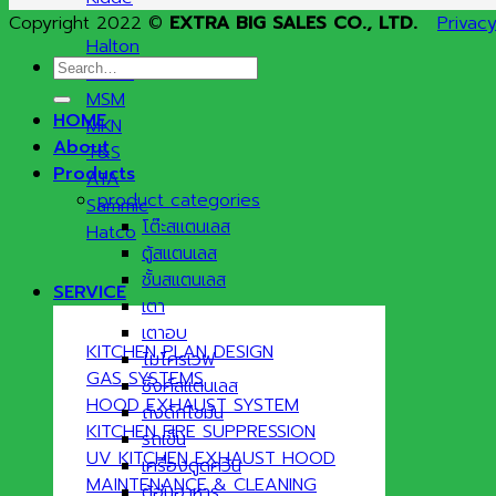
Copyright 2022 ©
EXTRA BIG SALES CO., LTD.
Privacy
Halton
Search
Meiko
for:
MSM
HOME
MKN
About
T&S
Products
ATA
product categories
Sammic
โต๊ะสแตนเลส
Hatco
ตู้สแตนเลส
ชั้นสแตนเลส
SERVICE
เตา
เตาอบ
KITCHEN PLAN DESIGN
ไมโครเวฟ
GAS SYSTEMS
ซิ้งค์สแตนเลส
HOOD EXHAUST SYSTEM
ถังดักไขมัน
KITCHEN FIRE SUPPRESSION
รถเข็น
UV KITCHEN EXHAUST HOOD
เครื่องดูดควัน
MAINTENANCE & CLEANING
ตู้อุ่นอาหาร