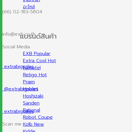
อะไหล่
(66) 02-183-5804
info@exb.co.th
แบรนด์สินค้า
Social Media
EXB
Extra Cool
extrabigsales
Furnotel
Retigo
Praim
@extrabigsales
Hobart
Hoshizaki
Sanden
Rational
extrabigsales
Robot Coupe
Scan me
Kolb
Kidde