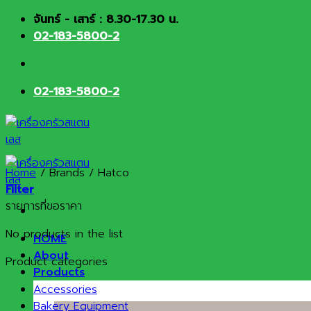
Skip
จันทร์ - เสาร์ : 8.30-17.30 น.
to
02-183-5800-2
content
02-183-5800-2
Home
/
Brands
/
Hatco
Filter
รายการที่ขอราคา
No products in the list
HOME
About
Product categories
Products
Accessories
Bakery Equipment